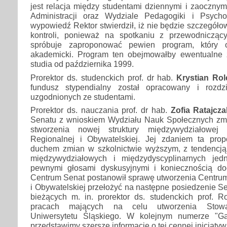
jest relacja między studentami dziennymi i zaoczny
Administracji oraz Wydziale Pedagogiki i Psycho
wypowiedź Rektor stwierdził, iż nie będzie szczegół
kontroli, ponieważ na spotkaniu z przewodnicząc
spróbuje zaproponować pewien program, który o
akademicki. Program ten obejmowałby ewentualne
studia od października 1999.
Prorektor ds. studenckich prof. dr hab.
Krystian Rol
fundusz stypendialny został opracowany i rozd
uzgodnionych ze studentami.
Prorektor ds. nauczania prof. dr hab.
Zofia Ratajcza
Senatu z wnioskiem Wydziału Nauk Społecznych zm
stworzenia nowej struktury międzywydziałowej
Regionalnej i Obywatelskiej. Jej zdaniem ta pro
duchem zmian w szkolnictwie wyższym, z tendencj
międzywydziałowych i międzydyscyplinarnych je
pewnymi głosami dyskusyjnymi i koniecznością do
Centrum Senat postanowił sprawę utworzenia Centrum
i Obywatelskiej przełożyć na następne posiedzenie 
bieżących m. in. prorektor ds. studenckich prof. R
pracach mających na celu utworzenia Stowarz
Uniwersytetu Śląskiego. W kolejnym numerze "Gaz
przedstawimy szersze informacje o tej cennej inicjatyw