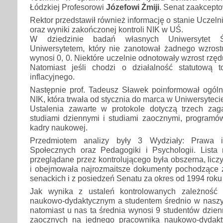
Łódzkiej Profesorowi
Józefowi Żmiji
. Senat zaakcepto
Rektor przedstawił również informację o stanie Uczeln
oraz wyniki zakończonej kontroli NIK w UŚ.
W dziedzinie badań własnych Uniwersytet Ś
Uniwersytetem, który nie zanotował żadnego wzrostu
wynosi 0, 0. Niektóre uczelnie odnotowały wzrost rzęd
Natomiast jeśli chodzi o działalność statutową t
inflacyjnego.
Następnie prof. Tadeusz Sławek poinformował ogólni
NIK, która trwała od stycznia do marca w Uniwersyteci
Ustalenia zawarte w protokole dotyczą trzech zaga
studiami dziennymi i studiami zaocznymi, programó
kadry naukowej.
Przedmiotem analizy były 3 Wydziały: Prawa i 
Społecznych oraz Pedagogiki i Psychologii. Lista m
przeglądane przez kontrolującego była obszerna, licz
i obejmowała najrozmaitsze dokumenty pochodzące z
senackich i z posiedzeń Senatu za okres od 1994 roku
Jak wynika z ustaleń kontrolowanych zależność
naukowo-dydaktycznym a studentem średnio w naszym
natomiast u nas ta średnia wynosi 9 studentów dzien
zaocznych na jednego pracownika naukowo-dydakt