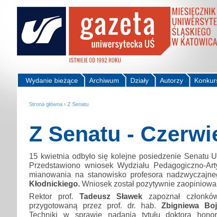
Wydanie bieżące
Archiwum
Działy
Autorzy
Konkur
Strona główna
›
Z Senatu
Z Senatu - Czerwi
15 kwietnia odbyło się kolejne posiedzenie Senatu U
Przedstawiono wniosek Wydziału Pedagogiczno-Art
mianowania na stanowisko profesora nadzwyczajn
Kłodnickiego.
Wniosek został pozytywnie zaopiniowa
Rektor prof.
Tadeusz Sławek
zapoznał członków
przygotowaną przez prof. dr. hab.
Zbigniewa Bo
Techniki w sprawie nadania tytułu doktora honor