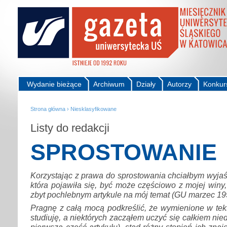
Wydanie bieżące
Archiwum
Działy
Autorzy
Konkur
Strona główna
›
Niesklasyfikowane
Listy do redakcji
SPROSTOWANIE
Korzystając z prawa do sprostowania chciałbym wyjaś
która pojawiła się, być może częściowo z mojej win
zbyt pochlebnym artykule na mój temat (GU marzec 1998
Pragnę z całą mocą podkreślić, że wymienione w tek
studiuję, a niektórych zacząłem uczyć się całkiem ni
pierwsza część artykułu), stąd różny stopień ich zna