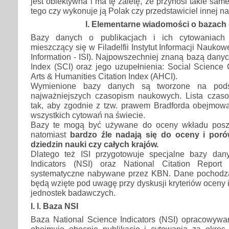
jest obiektywna i ma tę zaletę, że przynosi takie sam
tego czy wykonuje ją Polak czy przedstawiciel innej n
l. Elementarne wiadomości o bazach
Bazy danych o publikacjach i ich cytowaniach 
mieszczący się w Filadelfii Instytut Informacji Naukowej 
Information - ISI). Najpowszechniej znaną bazą danyc
Index (SCI) oraz jego uzupełnienia: Social Science C
Arts & Humanities Citation Index (AHCI).
Wymienione bazy danych są tworzone na podst
najważniejszych czasopism naukowych. Lista czaso
tak, aby zgodnie z tzw. prawem Bradforda obejmo
wszystkich cytowań na świecie.
Bazy te mogą być używane do oceny wkładu posz
natomiast
bardzo źle nadają się do oceny i poró
dziedzin nauki czy całych krajów.
Dlatego też ISI przygotowuje specjalne bazy dan
Indicators (NSI) oraz National Citation Repor
systematyczne nabywane przez KBN. Dane pochodzą
będą wzięte pod uwagę przy dyskusji kryteriów oceny i
jednostek badawczych.
l. l. Baza NSI
Baza National Science Indicators (NSI) opracowywan