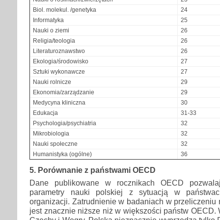
Biol. molekul. /genetyka
24
Informatyka
25
Nauki o ziemi
26
Religia/teologia
26
Literaturoznawstwo
26
Ekologia/środowisko
27
Sztuki wykonawcze
27
Nauki rolnicze
29
Ekonomia/zarządzanie
29
Medycyna kliniczna
30
Edukacja
31-33
Psychologia/psychiatria
32
Mikrobiologia
32
Nauki społeczne
32
Humanistyka (ogólne)
36
5. Porównanie z państwami OECD
Dane publikowane w rocznikach OECD pozwalaj
parametry nauki polskiej z sytuacją w państwa
organizacji. Zatrudnienie w badaniach w przeliczeniu
jest znacznie niższe niż w większości państw OECD.
Czechy i Węgry. Polska nieznacznie wyprzedza tylko P