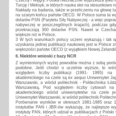
Turcję i Meksyk, w których nauka stoi na stosunkowo n
Nakłady na badania, także w przeliczeniu na głowę lu
na szarym końcu państw OECD. W Polsce suma ta wy
dolarów PSN (Parytetu Siły Nabywczej - a więc popraw
nabywczej w poszczególnych krajach), podczas gd
przekraczają 300 dolarów PSN. Nawet w Czechac
większe niż w Polsce.
3 W tych warunkach polscy uczeni wykazują i tak s
uzyskania jednej publikacji naukowej jest w Polsce z
większości państw OECD (z wyjątkiem Nowej Zelandii, 
6. Niektóre wnioski z bazy NCR
Z wymienionych wyżej powodów można z sobą porów
podobne. Jeśli chodzi o uczelnie wyższe, to wśr
względem liczby publikacji (1991- 1995) na 
akademickiego na czele są ex aequo Uniwersytet Jagi
Warszawski, a wśród politechnik - Politechnika Łód
Warszawską. Pod względem liczby cytowań na 
akademickiego wśród uniwersytetów na czele j
Uniwersytet Warszawski, w wśród politechnik Politech
Porównanie wyników w okresach 1981-1985 oraz 19
instytutów PAN i JBR-ów wykazuję, że najlepsze wyn
instytuty PAN, których udział w publikacjach z Polski