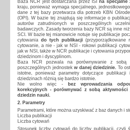
Baza NCR jest dostarczana przez ISI
na specjalne
kraju, ponieważ wymaga specjalnego, jednostkoweg
dane z tej bazy przetwarza dla potrzeb KBN Ośrode
(OPI). W bazie tej znajdują się informacje o publika
autorów zatrudnionych w poszczególnych uczeln
badawczych. Zasady tworzenia bazy NCR są inne niż 
SCI. W bazie tej mianowicie notuje się publikacje po
cytowania
do tych publikacji
(przyporządkowane r
cytowanie, a nie - jak w NSI - rokowi publikacji cyt
jak w NSI, także w NCR publikacje i cytowania przy
dziedzinom i dyscyplinom.
Baza NCR pozwala na porównywanie z sobą a
poszczególnych jednostek
w danej dziedzinie.
To ost
istotne, ponieważ parametry dotyczące publikacj
dziedzinach różnią się bardzo istotnie.
Nie wolno więc -
bez wprowadzania odpow
korekcyjnych - porównywać z sobą aktywności 
dziedzin nauki.
2. Parametry
Parametrami, które można uzyskiwać z baz danych i s
Liczba publikacji
Liczba cytowań
Stosunek liczby cytowań do liczby publikacji, czyli 