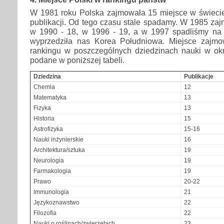
W 1981 roku Polska zajmowała 15 miejsce w świeci
publikacji. Od tego czasu stale spadamy. W 1985 za
w 1990 - 18, w 1996 - 19, a w 1997 spadliśmy na
wyprzedziła nas Korea Południowa. Miejsce zajm
rankingu w poszczególnych dziedzinach nauki w okr
podane w poniższej tabeli.
Dziedzina
Publikacje
Chemia
12
Matematyka
13
Fizyka
13
Historia
15
Astrofizyka
15-16
Nauki inżynierskie
16
Architektura/sztuka
19
Neurologia
19
Farmakologia
19
Prawo
20-22
Immunologia
21
Językoznawstwo
22
Filozofia
22
Nauki o roślinach/zwierzętach
23