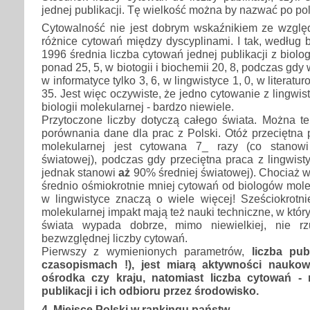
jednej publikacji. Tę wielkość można by nazwać po po
Cytowalność nie jest dobrym wskaźnikiem ze wzgl
różnice cytowań między dyscyplinami. I tak, według 
1996 średnia liczba cytowań jednej publikacji z biol
ponad 25, 5, w biotogii i biochemii 20, 8, podczas gdy 
w informatyce tylko 3, 6, w lingwistyce 1, 0, w literat
35. Jest więc oczywiste, że jedno cytowanie z lingwist
biologii molekularnej - bardzo niewiele.
Przytoczone liczby dotyczą całego świata. Można te
porównania dane dla prac z Polski. Otóż przeciętna 
molekularnej jest cytowana 7_ razy (co stano
światowej), podczas gdy przeciętna praca z lingwisty
jednak stanowi
aż
90% średniej światowej). Chociaż wi
średnio ośmiokrotnie mniej cytowań od biologów molek
w lingwistyce znaczą o wiele więcej! Sześciokrotni
molekularnej impakt mają też nauki techniczne, w który
świata wypada dobrze, mimo niewielkiej, nie r
bezwzględnej liczby cytowań.
Pierwszy z wymienionych parametrów,
liczba pub
czasopismach !), jest miarą aktywności naukow
ośrodka czy kraju, natomiast liczba cytowań -
publikacji i ich odbioru przez środowisko.
4. Miejsce Polski w rankingu państw