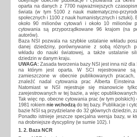
obejmuje obecnie publikacje i cytowania za okres
oparta na danych z 7700 najważniejszych czasopi
świata (w tym 5100 z nauk matematyczno-przyrod
społecznych i 1100 z nauk humanistycznych i sztuki).
około 90 milionów cytowań i około 10 milionów pub
cytowania są przyporządkowane 96 krajom (na p
autorów).
Baza NSI pozwala na szybkie ustalanie wkładu pos
danej dziedziny, porównywanie z sobą różnych 
wkładu do nauki światowej, a także ustalanie sil
dziedzin w danym kraju.
UWAGA:
Zasada tworzenia bazy NSI jest inna niż dla 
na którym jest oparta. W SCI rejestrowane są 
zamieszczone w obecnie publikowanych pracach,
znaleźć nadal cytowania prac Alberta Einsteina 
Natomiast w NSI rejestruje się mianowicie tyl
zarejestrowanych w tej bazie, a więc opublikowanych
Tak więc np. obecne cytowania prac (w tym polskich
1981 rokiem
nie wchodzą
do tej bazy. Publikacje i c
bazie NSI są przydzielane do 32 głównych dziedzin, z
Ponadto istnieje jeszcze specjalna wersja bazy, w kt
na drobniejsze dyscypliny (w sumie 102). I
1. 2. Baza NCR