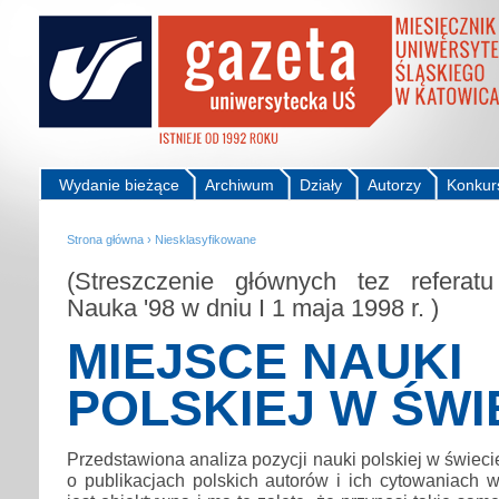
Wydanie bieżące
Archiwum
Działy
Autorzy
Konkur
Strona główna
›
Niesklasyfikowane
(Streszczenie głównych tez referatu
Nauka '98 w dniu I 1 maja 1998 r. )
MIEJSCE NAUKI
POLSKIEJ W ŚWI
Przedstawiona analiza pozycji nauki polskiej w świeci
o publikacjach polskich autorów i ich cytowaniach w