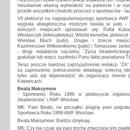
nieustannie własną wytrwałość na parkiecie i w roz
przede wszystkim chodziło przecież o sportowców - lau
VII plebiscyt na najpopularniejszego sportowca AW
wygrała ubiegłoroczna mistrzyni świata w judo 
dalszych miejscach uplasowali się: Rafał Kuba
Włodarczyk (lekkoatletyka). Wśród trenerów plebiscyt 
Wiesław Błach (judo). Drugie i trzecie miejsc
Kazimierzowi Witkowskiemu (judo) i Tomaszowi Jan
- drogi redaktorze naczelny "Życia Akademickieg
gratuluje lub wręcz zazdrości Panu faktu posiadania
Teraz jeszcze bardziej zaprzyjaźnionej redakcji "ŻA
za zaproszenie, jednocześnie składając solenną obi
tylko uda się doprowadzić do organizacji równie 
Katowicach.
Beata Maksymow
- Sportowiec Roku 1999 w plebiscycie organiz
Akademickie" i AWF Wrocław.
MK: Pani Beato, na początku pragnę pani pogratu
Sportowca Roku 1999 AWF Wrocław.
Beata Maksymow: Bardzo dziękuję.
MK: Czy nie czuje się pani trochę zmęczona tym zgieł