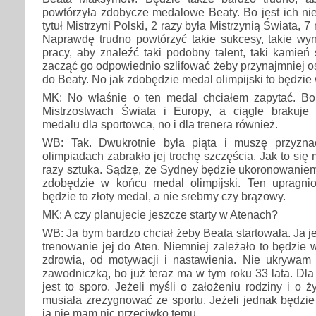
powtórzyła zdobycze medalowe Beaty. Bo jest ich ni
tytuł Mistrzyni Polski, 2 razy była Mistrzynią Świata, 7
Naprawdę trudno powtórzyć takie sukcesy, takie wyn
pracy, aby znaleźć taki podobny talent, taki kamień 
zacząć go odpowiednio szlifować żeby przynajmniej os
do Beaty. No jak zdobędzie medal olimpijski to będzie 
MK: No właśnie o ten medal chciałem zapytać. Bo
Mistrzostwach Świata i Europy, a ciągle brakuje
medalu dla sportowca, no i dla trenera również.
WB: Tak. Dwukrotnie była piąta i muszę przyzn
olimpiadach zabrakło jej trochę szczęścia. Jak to się
razy sztuka. Sądzę, że Sydney będzie ukoronowaniem j
zdobędzie w końcu medal olimpijski. Ten upragni
będzie to złoty medal, a nie srebrny czy brązowy.
MK: A czy planujecie jeszcze starty w Atenach?
WB: Ja bym bardzo chciał żeby Beata startowała. Ja 
trenowanie jej do Aten. Niemniej zależało to będzie w
zdrowia, od motywacji i nastawienia. Nie ukrywam 
zawodniczką, bo już teraz ma w tym roku 33 lata. Dla
jest to sporo. Jeżeli myśli o założeniu rodziny i o 
musiała zrezygnować ze sportu. Jeżeli jednak będzie 
ja nie mam nic przeciwko temu.