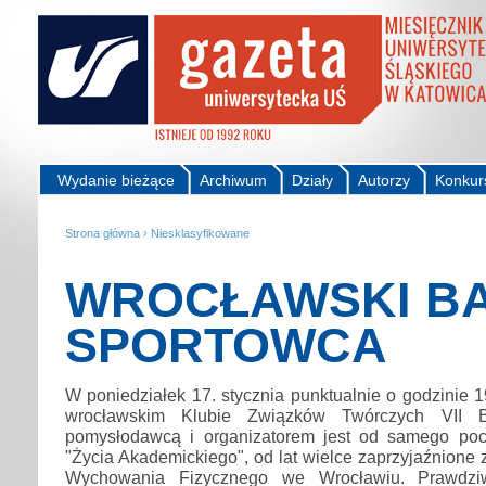
Wydanie bieżące
Archiwum
Działy
Autorzy
Konkur
Strona główna
›
Niesklasyfikowane
WROCŁAWSKI B
SPORTOWCA
W poniedziałek 17. stycznia punktualnie o godzinie 1
wrocławskim Klubie Związków Twórczych VII B
pomysłodawcą i organizatorem jest od samego poc
"Życia Akademickiego", od lat wielce zaprzyjaźnione
Wychowania Fizycznego we Wrocławiu. Prawdzi