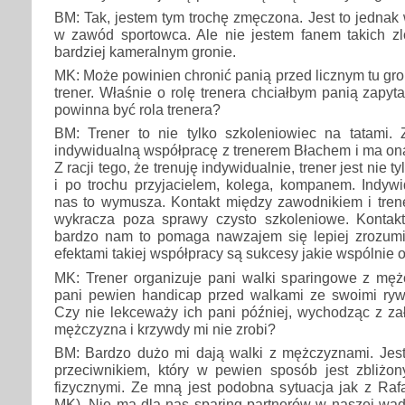
BM: Tak, jestem tym trochę zmęczona. Jest to jedna
w zawód sportowca. Ale nie jestem fanem takich z
bardziej kameralnym gronie.
MK: Może powinien chronić panią przed licznym tu gro
trener. Właśnie o rolę trenera chciałbym panią zapyta
powinna być rola trenera?
BM: Trener to nie tylko szkoleniowiec na tatami
indywidualną współpracę z trenerem Błachem i ma ona 
Z racji tego, że trenuję indywidualnie, trener jest nie 
i po trochu przyjacielem, kolega, kompanem. Indyw
nas to wymusza. Kontakt między zawodnikiem i tren
wykracza poza sprawy czysto szkoleniowe. Kontakt
bardzo nam to pomaga nawzajem się lepiej zrozumi
efektami takiej współpracy są sukcesy jakie wspólnie 
MK: Trener organizuje pani walki sparingowe z męż
pani pewien handicap przed walkami ze swoimi ry
Czy nie lekceważy ich pani później, wychodząc z zał
mężczyzna i krzywdy mi nie zrobi?
BM: Bardzo dużo mi dają walki z mężczyznami. Jes
przeciwnikiem, który w pewien sposób jest zbliż
fizycznymi. Ze mną jest podobna sytuacja jak z Raf
MK). Nie ma dla nas sparing partnerów w naszej wad