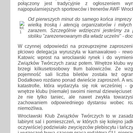
połączony jest tradycyjnie z ogłoszeniem wy
najpopularniejszych sportowców i trenerów AWF Wroc
Od pierwszych minut do samego końca imprezy c
wielką troską i atencją organizatorów i miłyc
zarazem. Szczególnie wdzięczni jesteśmy za 
stoliku "zarezerwowanym dla władz uczelni" - doc
W czynnej odpowiedzi na przeuprzejme zaproszeni
płciowo delegacja wyruszyła w karnawałowo - rewol
Katowic wprost na wrocławski rynek i do wymien
Związków Twórczych zaraz potem. Wnętrze klubu wype
brzegi kilkusetosobowy tłum balowiczów. Ze wz
pojemność sali liczba biletów została też ogran
Dodatkowo rozdano ponad dwieście zaproszeń. A wsz
katastrofie, która wydarzyła się rok wcześniej - g
wnętrze klubu (niemałe) swoimi niemal dziewięciuset 
że nie tylko taniec, ale nawet zwykła towarzy
zachowaniem odpowiedniego dystansu wobec ro
niemożliwa.
Wrocławski Klub Związków Twórczych to w zasadzi
labirynt sal i pomieszczeń, w których się kolejno jad
oczywiście) podziwiało zwycięzców plebiscytu i tańcz
i wyrzeczeń bywa czasem praca redaktora GU, niepra