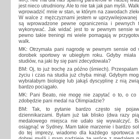
jest nieco utrudniony. Ale to nie tak jak pan myśli. Walk
wprowadzić mnie w stan, w którym na zawodach zlek
W walce z mężczyznami jestem w uprzywilejowanej s
są wprowadzone pewne ograniczenia i pewnych t
wykonywać. Jak widać jest to w pewnym sensie wa
pewno takie treningi mi wiele pomagają w przygot
walk.
MK: Otrzymała pani nagrodę w pewnym sensie od w
dorobek sportowy w ubiegłym roku. Gdyby miała 
studiów, na jaki by się pani zdecydowała?
BM: Oj, to już trochę za późno (śmiech). Przespała
życiu i czas na studia już chyba minął. Gdybym mog
wybrałabym biologię lub jakąś dyscyplinę z nią zwi
bardzo pociągało.
MK: Pani Beato, nie mogę nie zapytać o to, o co 
zdobędzie pani medal na Olimpiadzie?
BM: Tak, to pytanie bardzo często się poj
dziennikarzami. Byłam już tak blisko (dwa razy pią
medalowego miejsca nie udało się wywalczyć. B
osiągnąć w Sydney. Mam takie marzenie i bardzo sol
do tej imprezy, wiadomo dla każdego sportowca n
dobrej myśli i mam nadzieje że wrócę z medalem na