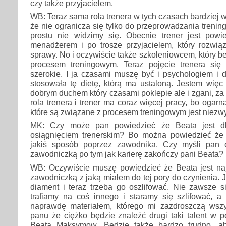
czy także przyjacielem.
WB: Teraz sama rola trenera w tych czasach bardziej 
że nie ogranicza się tylko do przeprowadzania trenin
prostu nie widzimy się. Obecnie trener jest powi
menadżerem i po trosze przyjacielem, który rozwiąz
sprawy. No i oczywiście także szkoleniowcem, który 
procesem treningowym. Teraz pojęcie trenera się 
szerokie. I ja czasami muszę być i psychologiem i 
stosowała tę dietę, którą ma ustaloną. Jestem więc
dobrym duchem który czasami poklepie ale i zgani, za to
rola trenera i trener ma coraz więcej pracy, bo ogarn
które są związane z procesem treningowym jest niezwy
MK: Czy może pan powiedzieć że Beata jest d
osiągnięciem trenerskim? Bo można powiedzieć że t
jakiś sposób poprzez zawodnika. Czy myśli pan 
zawodniczką po tym jak karierę zakończy pani Beata?
WB: Oczywiście muszę powiedzieć że Beata jest naj
zawodniczką z jaką miałem do tej pory do czynienia. Jak
diament i teraz trzeba go oszlifować. Nie zawsze si
trafiamy na coś innego i staramy się szlifować, a 
naprawdę materiałem, którego mi zazdroszczą wsz
panu że ciężko będzie znaleźć drugi taki talent w p
Beata Maksymow. Będzie także bardzo trudno, a