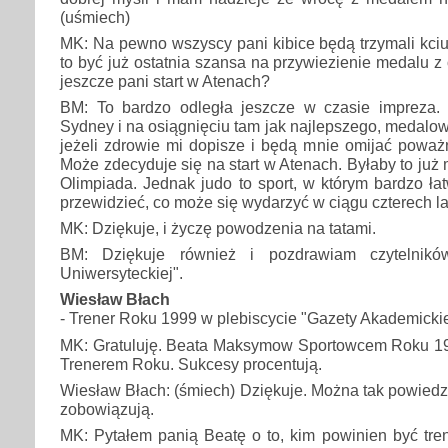
(uśmiech)
MK: Na pewno wszyscy pani kibice będą trzymali kci
to być już ostatnia szansa na przywiezienie medalu z
jeszcze pani start w Atenach?
BM: To bardzo odległa jeszcze w czasie impreza.
Sydney i na osiągnięciu tam jak najlepszego, medalow
jeżeli zdrowie mi dopisze i będą mnie omijać poważn
Może zdecyduje się na start w Atenach. Byłaby to już
Olimpiada. Jednak judo to sport, w którym bardzo łat
przewidzieć, co może się wydarzyć w ciągu czterech la
MK: Dziękuje, i życzę powodzenia na tatami.
BM: Dziękuje również i pozdrawiam czytelnikó
Uniwersyteckiej".
Wiesław Błach
- Trener Roku 1999 w plebiscycie "Gazety Akademicki
MK: Gratuluję. Beata Maksymow Sportowcem Roku 1
Trenerem Roku. Sukcesy procentują.
Wiesław Błach: (śmiech) Dziękuje. Można tak powiedzi
zobowiązują.
MK: Pytałem panią Beatę o to, kim powinien być tren