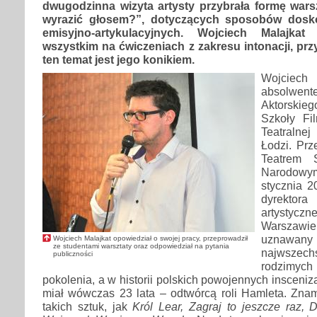
dwugodzinna wizyta artysty przybrała formę wars
wyrazić głosem?”, dotyczących sposobów dosko
emisyjno-artykulacyjnych. Wojciech Malajkat
wszystkim na ćwiczeniach z zakresu intonacji, przy
ten temat jest jego konikiem.
Wojciec
absolw
Aktorskie
Szkoły Fil
Teatralnej
Łodzi. Prz
Teatrem 
Narodowy
stycznia 2
dyrekto
artystycz
Warszawi
uznawa
Wojciech Malajkat opowiedział o swojej pracy, przeprowadził
ze studentami warsztaty oraz odpowiedział na pytania
najwszechs
publiczności
rodzimyc
pokolenia, a w historii polskich powojennych insceniz
miał wówczas 23 lata – odtwórcą roli Hamleta. Zna
takich sztuk, jak
Król Lear, Zagraj to jeszcze raz, 