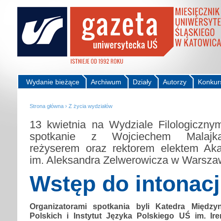
Wydanie bieżące
Archiwum
Działy
Autorzy
Konkur
Strona główna
›
Z życia wydziałów
13 kwietnia na Wydziale Filologiczn
spotkanie z Wojciechem Malajka
reżyserem oraz rektorem elektem Aka
im. Aleksandra Zelwerowicza w Warsza
Wstęp do intonacj
Organizatorami spotkania byli Katedra Międz
Polskich i Instytut Języka Polskiego UŚ im. Ire