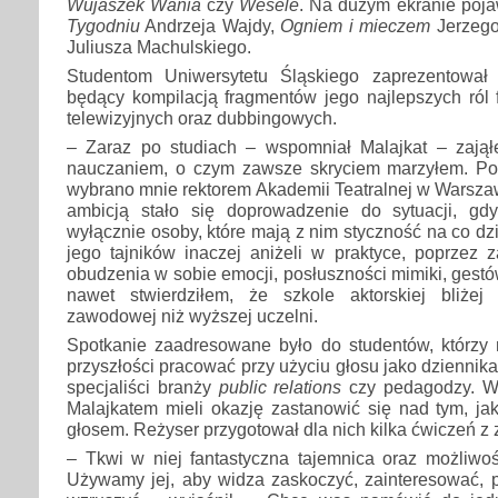
Wujaszek Wania
czy
Wesele
. Na dużym ekranie poja
Tygodniu
Andrzeja Wajdy,
Ogniem i mieczem
Jerzego
Juliusza Machulskiego.
Studentom Uniwersytetu Śląskiego zaprezentował 
będący kompilacją fragmentów jego najlepszych ról f
telewizyjnych oraz dubbingowych.
– Zaraz po studiach – wspomniał Malajkat – zają
nauczaniem, o czym zawsze skryciem marzyłem. Po k
wybrano mnie rektorem Akademii Teatralnej w Warsza
ambicją stało się doprowadzenie do sytuacji, gd
wyłącznie osoby, które mają z nim styczność na co d
jego tajników inaczej aniżeli w praktyce, poprzez 
obudzenia w sobie emocji, posłuszności mimiki, gestów,
nawet stwierdziłem, że szkole aktorskiej bliżej
zawodowej niż wyższej uczelni.
Spotkanie zaadresowane było do studentów, którzy 
przyszłości pracować przy użyciu głosu jako dziennika
specjaliści branży
public relations
czy pedagodzy. W
Malajkatem mieli okazję zastanowić się nad tym, ja
głosem. Reżyser przygotował dla nich kilka ćwiczeń z z
– Tkwi w niej fantastyczna tajemnica oraz możliwo
Używamy jej, aby widza zaskoczyć, zainteresować, p