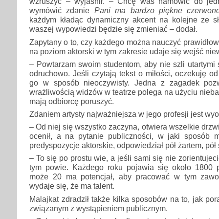
wzruszyć – wyjaśnił. – Chcę was namówić do jedn
wymówić zdanie
Pani ma bardzo piękne czerwon
każdym kładąc dynamiczny akcent na kolejne ze s
waszej wypowiedzi będzie się zmieniać – dodał.
Zapytany o to, czy każdego można nauczyć prawidłowej 
na poziom aktorski w tym zakresie udaje się wejść ni
– Powtarzam swoim studentom, aby nie szli utartymi ś
odruchowo. Jeśli czytają tekst o miłości, oczekuję o
go w sposób nieoczywisty. Jedna z zagadek poz
wrażliwością widzów w teatrze polega na użyciu nieba
mają odbiorcę poruszyć.
Zdaniem artysty najważniejsza w jego profesji jest wyo
– Od niej się wszystko zaczyna, otwiera wszelkie drzwi.
ocenił, a na pytanie publiczności, w jaki sposób
predyspozycje aktorskie, odpowiedział pół żartem, pół 
– To się po prostu wie, a jeśli sami się nie zorientuje
tym powie. Każdego roku pojawia się około 1800 
może 20 ma potencjał, aby pracować w tym zawod
wydaje się, że ma talent.
Malajkat zdradził także kilka sposobów na to, jak po
związanym z wystąpieniem publicznym.