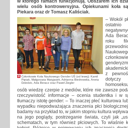
w którego ramach funkcjonują. Obszarem ich dzia
wielu osób kontrowersyjna. Opiekunami koła s
Piekara oraz dr Tomasz Kaliściak.
– Wokół pł
ostatni
negatywny
Ada Berac
roku fil
przewo
Naukowego
członko
genderyzm
akademick
z pewnoś
Członkowie Koła Naukowego Gender UŚ (od lewej): Kamil
dotycz
Piętak, Małgorzata Matyjasek, Adrianna Biedrowska, Aneta
Dziedzic, Ada Beracz oraz Paweł Ziegler
homoseks
osób wiedzę czerpie z mediów, które nie zawsze poda
rzeczywistość informacje – ocenia studentka i w s
tłumaczy istotę gender: – To inaczej płeć kulturowa 
wypadku niepodważająca znaczenia płci biologicznej
badamy na przykład to, w jakim stopniu kultura wpływ
na jego poglądy, postrzeganie świata, czyli jak „u
schematach, w tym również płciowych. To właśnie ku
kobiet. Różnicę w pojmowaniu ich znaczenia dostr