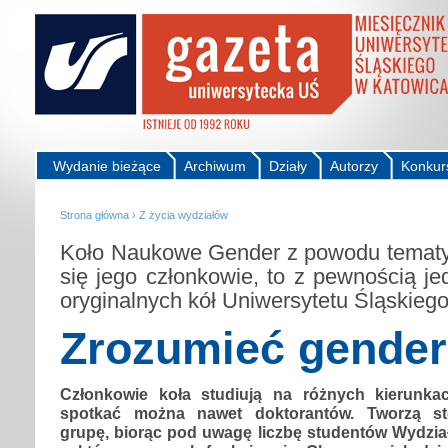
Wydanie bieżące
Archiwum
Działy
Autorzy
Konkur
Strona główna
›
Z życia wydziałów
Koło Naukowe Gender z powodu tematyk
się jego członkowie, to z pewnością je
oryginalnych kół Uniwersytetu Śląskieg
Zrozumieć gender
Członkowie koła studiują na różnych kierunka
spotkać można nawet doktorantów. Tworzą st
grupę, biorąc pod uwagę liczbę studentów Wydzia