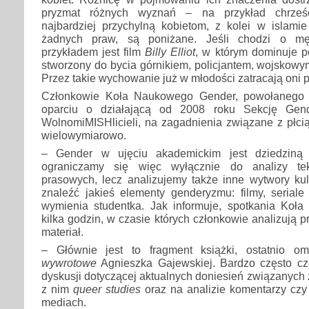
pryzmat różnych wyznań – na przykład chrześci
najbardziej przychylną kobietom, z kolei w islamie
żadnych praw, są poniżane. Jeśli chodzi o mę
przykładem jest film
Billy Elliot
, w którym dominuje po
stworzony do bycia górnikiem, policjantem, wojskowym
Przez takie wychowanie już w młodości zatracają oni
Członkowie Koła Naukowego Gender, powołanego
oparciu o działającą od 2008 roku Sekcję Ge
WolnomiMISHlicieli, na zagadnienia związane z płci
wielowymiarowo.
– Gender w ujęciu akademickim jest dziedziną 
ograniczamy się więc wyłącznie do analizy tek
prasowych, lecz analizujemy także inne wytwory kul
znaleźć jakieś elementy genderyzmu: filmy, serial
wymienia studentka. Jak informuje, spotkania Koła
kilka godzin, w czasie których członkowie analizują 
materiał.
– Głównie jest to fragment książki, ostatnio o
wywrotowe
Agnieszka Gajewskiej. Bardzo często cz
dyskusji dotyczącej aktualnych doniesień związanych
z nim
queer studies
oraz na analizie komentarzy czy
mediach.