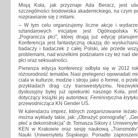
Misją Koła, jak przyznaje Ada Beracz, jest uś
szczególności środowiska akademickiego, na czym po
rozprawianie się z mitami.
– W tym celu organizujemy liczne akcje i wydarz
sztandarowych inicjatyw jest Ogólnopolska K
„Pogranicza płci”, której drugą już edycję planuje
Konferencja jest fantastyczną okazją do wysłuchan
badaczy i badaczek z całej Polski, ale przede wszy
problemami, nad wszelkimi podziałami czy też nad st
płci oraz seksualności.
Pierwsza edycja konferencji odbyła się w 2012 ro
różnorodność tematów. Nasi prelegenci opowiadali mię
ciała w kulturze, modzie i stroju jako o formie, o prze
przykładach drag czy transwestytyzmu. Niezwyk
dyskusyjny byłej już opiekunki naszego Koła, prof.
dotyczący książki jej autorstwa:
Feministyczna krytyka
przewodnicząca KN Gender UŚ.
W kalendarzu imprez, których zorganizowanie leżało 
można wykłady takie, jak: „Obnażyć pornografię”, „Ge
płeć a dekonstrukcja” dr. Tomasza Sikory z Uniwersyt
KEN w Krakowie oraz sesję naukową „Transmotiv
Nauki Uniwersytetu Śląskiego. Ponadto zaproszen