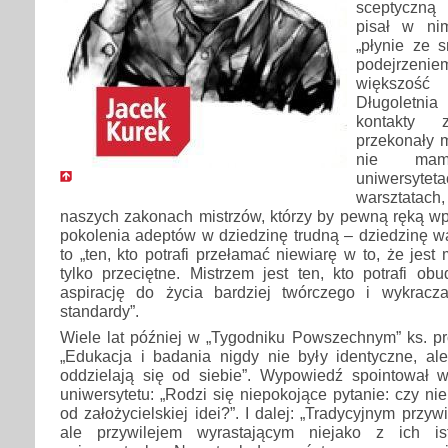
sceptyczną
pisał w ni
„płynie ze 
podejrzen
większość
Długoletnia
kontakty 
przekonały 
nie ma
uniwersyt
warsztatac
naszych zakonach mistrzów, którzy by pewną ręką w
pokolenia adeptów w dziedzinę trudną – dziedzinę wa
to „ten, kto potrafi przełamać niewiarę w to, że jest
tylko przeciętne. Mistrzem jest ten, kto potrafi ob
aspirację do życia bardziej twórczego i wykracz
standardy”.
Wiele lat później w „Tygodniku Powszechnym” ks. prof
„Edukacja i badania nigdy nie były identyczne, ale
oddzielają się od siebie”. Wypowiedź spointował w
uniwersytetu: „Rodzi się niepokojące pytanie: czy ni
od założycielskiej idei?”. I dalej: „Tradycyjnym przy
ale przywilejem wyrastającym niejako z ich is