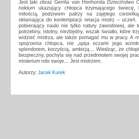
Jest taki obraz Gerrita van Honhorsta
Dzieciństwo C
nokturn ukazujący chłopca trzymającego świecę, 
miłością, podziwem patrzy na zajętego ciesielk
skłaniająca do kontemplacji relacja mistrz – uczeń. 
pobierający nauki nie tylko natury zawodowej, ale t
potrzebny, istotny, niezbędny, wszak światło, które tr
widzieć mistrza, ale także pomagać mu w pracy. A m
spojrzenia chłopca, nie „spija oczami jego wzroku
splendorem, korzyścią, ambicją… Wiedząc, że chłopiec
bezpieczny, pochyla się nad przedmiotem swojej pra
misterium robi swoje… Jest mistrzem.
Autorzy:
Jacek Kurek