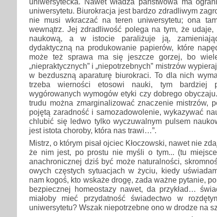
uniwersytecka. Nawet władza państwowa ma ograni
uniwersytetu. Biurokracja jest bardzo zdradliwym zag
nie musi wkraczać na teren uniwersytetu; ona ta
wewnątrz. Jej zdradliwość polega na tym, że udaje, 
naukową, a w istocie paraliżuje ją, zamieniaj
dydaktyczną na produkowanie papierów, które napęd
może też sprawa ma się jeszcze gorzej, bo wiel
„niepraktycznych” i „niepotrzebnych” mistrzów wypier
w bezduszną aparaturę biurokraci. To dla nich wyma
trzeba wierności etosowi nauki, tym bardziej 
wygórowanych wymogów etyki czy dobrego obyczaju. 
trudu można zmarginalizować znaczenie mistrzów, po
pojętą zaradność i samozadowolenie, wykazywać na
chlubić się ledwo tylko wyczuwalnym pulsem nauko
jest istota choroby, która nas trawi…”.
Mistrz, o którym pisał ojciec Kłoczowski, nawet nie zda
że nim jest, po prostu nie myśli o tym... (tu miejs
anachronicznej dziś być może naturalności, skromnoś
owych częstych sytuacjach w życiu, kiedy uświadam
nam kogoś, kto wskaże drogę, zada ważne pytanie, por
bezpiecznej homeostazy nawet, da przykład… świa
miałoby mieć przydatność świadectwo w rozdętym
uniwersytetu? Wszak niepotrzebne ono w drodze na s