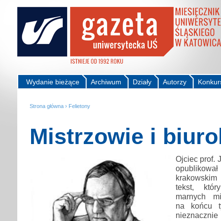
Wydanie bieżące
Archiwum
Działy
Autorzy
Konkur
Strona główna
›
Felietony
Mistrzowie i biuro
Ojciec prof.
opublikował
krakowskim
tekst, któ
marnych mi
na końcu t
nieznaczn