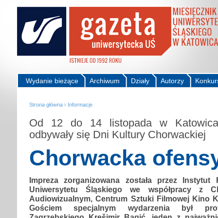
Wydanie bieżące
Archiwum
Działy
Autorzy
Konkur
Strona główna
›
Informacje
Od 12 do 14 listopada w Katowic
odbywały się Dni Kultury Chorwackiej
Chorwacka ofens
Impreza zorganizowana została przez Instytut Fi
Uniwersytetu Śląskiego we współpracy z C
Audiowizualnym, Centrum Sztuki Filmowej Kino Ko
Gościem specjalnym wydarzenia był prof
Zagrzebskiego Krešimir Bagić, jeden z najważn