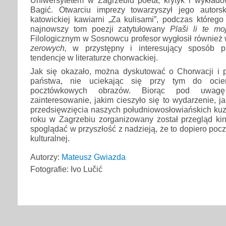
Uniwersytetem w Zagrzebiu poeta, krytyk i wykładow
Bagić. Otwarciu imprezy towarzyszył jego autorsk
katowickiej kawiarni „Za kulisami”, podczas któreg
najnowszy tom poezji zatytułowany
Plaši li te mo
Filologicznym w Sosnowcu profesor wygłosił również 
zerowych,
w przystępny i interesujący sposób pr
tendencje w literaturze chorwackiej.
Jak się okazało, można dyskutować o Chorwacji i 
państwa, nie uciekając się przy tym do ocie
pocztówkowych obrazów. Biorąc pod uwag
zainteresowanie, jakim cieszyło się to wydarzenie, j
przedsięwzięcia naszych południowosłowiańskich kuz
roku w Zagrzebiu zorganizowany został przegląd ki
spoglądać w przyszłość z nadzieją, że to dopiero po
kulturalnej.
Autorzy:
Mateusz Gwiazda
Fotografie: Ivo Lučić