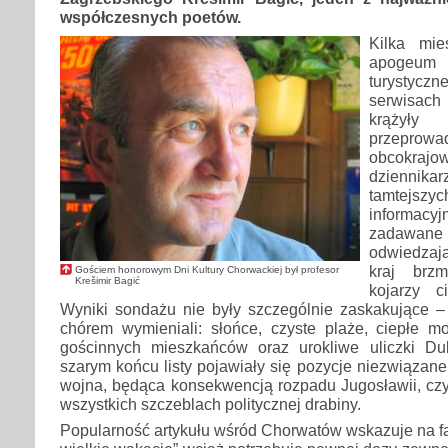
współczesnych poetów.
Kilka mie
apogeum 
turystycz
serwisac
krążyły
przepr
obcokr
dzienni
tamtej
informa
zadawa
odwiedzają
kraj brzm
Gościem honorowym Dni Kultury Chorwackiej był profesor
Krešimir Bagić
kojarzy 
Wyniki sondażu nie były szczególnie zaskakujące 
chórem wymieniali: słońce, czyste plaże, ciepłe mo
gościnnych mieszkańców oraz urokliwe uliczki Du
szarym końcu listy pojawiały się pozycje niezwiązane
wojna, będąca konsekwencją rozpadu Jugosławii, czy
wszystkich szczeblach politycznej drabiny.
Popularność artykułu wśród Chorwatów wskazuje na fak