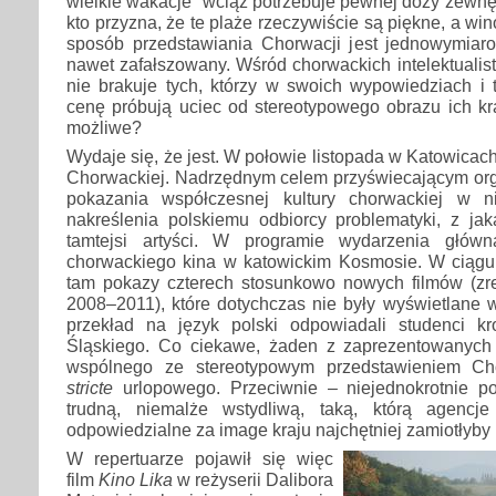
wielkie wakacje” wciąż potrzebuje pewnej dozy zewnęt
kto przyzna, że te plaże rzeczywiście są piękne, a wi
sposób przedstawiania Chorwacji jest jednowymiar
nawet zafałszowany. Wśród chorwackich intelektualistó
nie brakuje tych, którzy w swoich wypowiedziach i 
cenę próbują uciec od stereotypowego obrazu ich kra
możliwe?
Wydaje się, że jest. W połowie listopada w Katowicach
Chorwackiej. Nadrzędnym celem przyświecającym org
pokazania współczesnej kultury chorwackiej w n
nakreślenia polskiemu odbiorcy problematyki, z jak
tamtejsi artyści. W programie wydarzenia główn
chorwackiego kina w katowickim Kosmosie. W ciągu
tam pokazy czterech stosunkowo nowych filmów (zr
2008–2011), które dotychczas nie były wyświetlane 
przekład na język polski odpowiadali studenci kro
Śląskiego. Co ciekawe, żaden z zaprezentowanych
wspólnego ze stereotypowym przedstawieniem Ch
stricte
urlopowego. Przeciwnie – niejednokrotnie p
trudną, niemalże wstydliwą, taką, którą agencje
odpowiedzialne za image kraju najchętniej zamiotłyby
W repertuarze pojawił się więc
film
Kino Lika
w reżyserii Dalibora