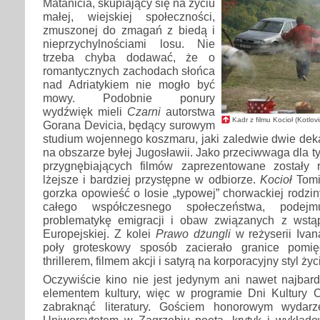
Matanicia, skupiający się na życiu
małej, wiejskiej społeczności,
zmuszonej do zmagań z biedą i
nieprzychylnościami losu. Nie
trzeba chyba dodawać, że o
romantycznych zachodach słońca
nad Adriatykiem nie mogło być
mowy. Podobnie ponury
wydźwięk mieli
Czarni
autorstwa
Kadr z filmu Kocioł (Kotlov
Gorana Devicia, będący surowym
studium wojennego koszmaru, jaki zaledwie dwie dek
na obszarze byłej Jugosławii. Jako przeciwwaga dla t
przygnębiających filmów zaprezentowane zostały 
lżejsze i bardziej przystępne w odbiorze.
Kocioł
Tomi
gorzka opowieść o losie „typowej” chorwackiej rodzin
całego współczesnego społeczeństwa, podejm
problematykę emigracji i obaw związanych z wstą
Europejskiej. Z kolei
Prawo dżungli
w reżyserii Iva
poły groteskowy sposób zacierało granice pomi
thrillerem, filmem akcji i satyrą na korporacyjny styl życ
Oczywiście kino nie jest jedynym ani nawet najbard
elementem kultury, więc w programie Dni Kultury 
zabraknąć literatury. Gościem honorowym wydar