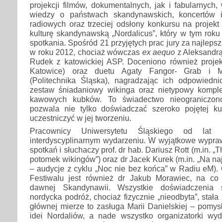
projekcji filmów, dokumentalnych, jak i fabularnych,
wiedzy o państwach skandynawskich, koncertów 
radiowych oraz trzeciej odsłony konkursu na projek
kulturę skandynawską „Nordalicus”, który w tym roku
spotkania. Spośród 21 przyjętych prac jury za najleps
w roku 2012, chociaż wówczas
ex aequo
z Aleksandrą
Rudek z katowickiej ASP. Doceniono również proje
Katowice) oraz duetu Agaty Fangor- Grab i M
(Politechnika Śląska), nagradzając ich odpowiednio
zestaw śniadaniowy wikinga oraz nietypowy komple
kawowych kubków. To świadectwo nieograniczono
pozwala nie tylko doświadczać szeroko pojętej kult
uczestniczyć w jej tworzeniu.
Pracownicy Uniwersytetu Śląskiego od lat
interdyscyplinarnym wydarzeniu. W wyjątkowe wypraw
spotkań i słuchaczy prof. dr hab. Dariusz Rott (m.in. „
potomek wikingów”) oraz dr Jacek Kurek (m.in. „Na na
– audycje z cyklu „Noc nie bez końca” w Radiu eM).
Festiwalu jest również dr Jakub Morawiec, na co 
dawnej Skandynawii. Wszystkie doświadczenia s
nordycka podróż, chociaż fizycznie „nieodbyta”, stała
głównej mierze to zasługa Marii Danielskiej – pomys
idei Nordaliów, a nade wszystko organizatorki wyd