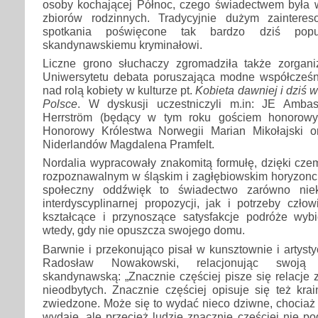
osoby kochającej Północ, czego świadectwem była wy
zbiorów rodzinnych. Tradycyjnie dużym zainteres
spotkania poświęcone tak bardzo dziś pop
skandynawskiemu kryminałowi.
Liczne grono słuchaczy zgromadziła także zorgan
Uniwersytetu debata poruszająca modne współcześ
nad rolą kobiety w kulturze pt.
Kobieta dawniej i dziś w
Polsce
. W dyskusji uczestniczyli m.in: JE Ambas
Herrström (będący w tym roku gościem honorowy
Honorowy Królestwa Norwegii Marian Mikołajski 
Niderlandów Magdalena Pramfelt.
Nordalia wypracowały znakomitą formułę, dzięki czem
rozpoznawalnym w śląskim i zagłębiowskim horyzonci
społeczny oddźwięk to świadectwo zarówno niek
interdyscyplinarnej propozycji, jak i potrzeby człow
kształcące i przynoszące satysfakcje podróże wybi
wtedy, gdy nie opuszcza swojego domu.
Barwnie i przekonująco pisał w kunsztownie i artyst
Radosław Nowakowski, relacjonując swoją 
skandynawską: „Znacznie częściej pisze się relacje 
nieodbytych. Znacznie częściej opisuje się też kra
zwiedzone. Może się to wydać nieco dziwne, chociaż
wydaje, ale przecież ludzie znacznie częściej nie po