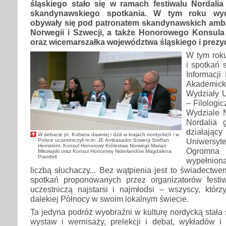
śląskiego stało się w ramach festiwalu Nordalia
skandynawskiego spotkania. W tym roku wyda
obywały się pod patronatem skandynawskich ambas
Norwegii i Szwecji, a także Honorowego Konsula 
oraz wicemarszałka województwa śląskiego i prezy
W tym roku
i spotkań 
Informacji
Akademick
Wydziały U
– Filologi
Wydziale 
Nordalia 
działa
W debacie pt. Kobieta dawniej i dziś w krajach nordyckich i w
Uniwersyt
Polsce uczestniczyli m.in: JE Ambasador Szwecji Staffan
Herrström, Konsul Honorowy Królestwa Norwegii Marian
Ogromn
Mikołajski oraz Konsul Honorowy Niderlandów Magdalena
Pramfelt
wypełnio
liczbą słuchaczy... Bez wątpienia jest to świadectwe
spotkań proponowanych przez organizatorów festi
uczestniczą najstarsi i najmłodsi – wszyscy, któr
dalekiej Północy w swoim lokalnym świecie.
Ta jedyna podróż wyobraźni w kulturę nordycką stała
wystaw i wernisaży, prelekcji i debat, wykładów i 