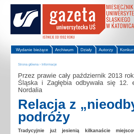
Wydanie bieżące
Archiwum
Działy
Autorzy
Konkur
Strona główna
›
Informacje
Przez prawie cały październik 2013 ro
Śląska i Zagłębia odbywała się 12. 
Nordalia
Relacja z „nieodb
podróży
Tradycyjnie już jesienią kilkanaście miejsc