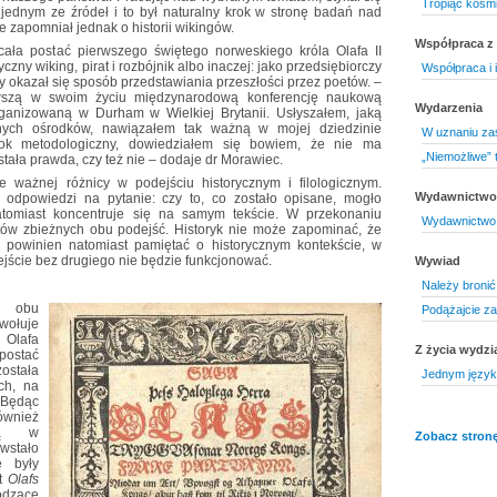
Tropiąc kosmi
jednym ze źródeł i to był naturalny krok w stronę badań nad
ie zapomniał jednak o historii wikingów.
Współpraca z 
ła postać pierwszego świętego norweskiego króla Olafa II
czny wiking, pirat i rozbójnik albo inaczej: jako przedsiębiorczy
Współpraca i 
y okazał się sposób przedstawiania przeszłości przez poetów. –
szą w swoim życiu międzynarodową konferencję naukową
Wydarzenia
rganizowaną w Durham w Wielkiej Brytanii. Usłyszałem, jaką
nych ośrodków, nawiązałem tak ważną w mojej dziedzinie
W uznaniu za
zok metodologiczny, dowiedziałem się bowiem, że nie ma
„Niemożliwe” t
tała prawda, czy też nie – dodaje dr Morawiec.
ważnej różnicy w podejściu historycznym i filologicznym.
Wydawnictwo 
 odpowiedzi na pytanie: czy to, co zostało opisane, mogło
atomiast koncentruje się na samym tekście. W przekonaniu
Wydawnictwo 
ów zbieżnych obu podejść. Historyk nie może zapominać, że
log powinien natomiast pamiętać o historycznym kontekście, w
ejście bez drugiego nie będzie funkcjonować.
Wywiad
Należy bronić 
ę obu
Podążajcie za 
wołuje
Olafa
Z życia wydzi
postać
stała
Jednym język
ch, na
 Będąc
ównież
cią w
Zobacz stronę
wstało
e były
st
Olafs
odzące