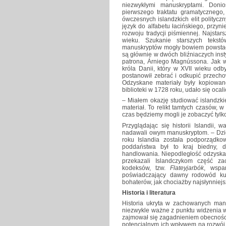
niezwykłymi manuskryptami. Doni
pierwszego traktatu gramatycznego
ówczesnych islandzkich elit politycz
język do alfabetu łacińskiego, przyni
rozwoju tradycji piśmiennej. Najsta
wieku. Szukanie starszych teks
manuskryptów mogły bowiem powstać 
są głównie w dwóch bliźniaczych ins
patrona, Árniego Magnússona. Jak wy
króla Danii, który w XVII wieku odb
postanowił zebrać i odkupić przech
Odzyskane materiały były kopiowane
biblioteki w 1728 roku, udało się ocali
– Miałem okazję studiować islandzk
materiał. To relikt tamtych czasów, w
czas będziemy mogli je zobaczyć tylko
Przyglądając się historii Islandii,
nadawali owym manuskryptom. – Dzi
roku Islandia została podporządko
poddaństwa był to kraj biedny, 
handlowania. Niepodległość odzyska
przekazali Islandczykom część z
kodeksów, tzw.
Flateyjarbók
, wspa
poświadczający dawny rodowód kul
bohaterów, jak chociażby najsłynniej
Historia i literatura
Historia ukryta w zachowanych manu
niezwykle ważne z punktu widzenia w
zajmował się zagadnieniem obecnośc
potencjalnym ich wpływem na rozwój