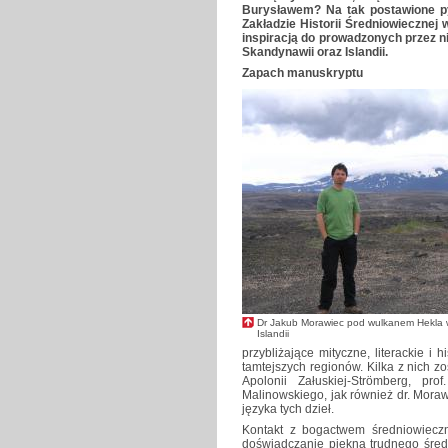
Burysławem? Na tak postawione py
Zakładzie Historii Średniowiecznej w
inspiracją do prowadzonych przez ni
Skandynawii oraz Islandii.
Zapach manuskryptu
Dr Jakub Morawiec pod wulkanem Hekla 
Islandii
przybliżające mityczne, literackie i
tamtejszych regionów. Kilka z nich z
Apolonii Załuskiej-Strömberg, pr
Malinowskiego, jak również dr. Mora
języka tych dzieł.
Kontakt z bogactwem średniowiecznej
doświadczanie piękna trudnego średn