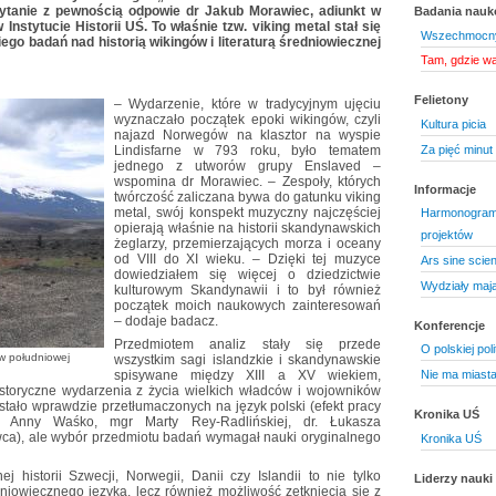
tanie z pewnością odpowie dr Jakub Morawiec, adiunkt w
Badania nau
 Instytucie Historii UŚ. To właśnie tzw. viking metal stał się
Wszechmocny
ego badań nad historią wikingów i literaturą średniowiecznej
Tam, gdzie w
Felietony
– Wydarzenie, które w tradycyjnym ujęciu
wyznaczało początek epoki wikingów, czyli
Kultura picia
najazd Norwegów na klasztor na wyspie
Za pięć minut 
Lindisfarne w 793 roku, było tematem
jednego z utworów grupy Enslaved –
wspomina dr Morawiec. – Zespoły, których
Informacje
twórczość zaliczana bywa do gatunku viking
metal, swój konspekt muzyczny najczęściej
Harmonogram 
opierają właśnie na historii skandynawskich
projektów
żeglarzy, przemierzających morza i oceany
od VIII do XI wieku. – Dzięki tej muzyce
Ars sine scient
dowiedziałem się więcej o dziedzictwie
Wydziały maj
kulturowym Skandynawii i to był również
początek moich naukowych zainteresowań
– dodaje badacz.
Konferencje
Przedmiotem analiz stały się przede
O polskiej pol
w południowej
wszystkim sagi islandzkie i skandynawskie
Nie ma miasta
spisywane między XIII a XV wiekiem,
 historyczne wydarzenia z życia wielkich władców i wojowników
ostało wprawdzie przetłumaczonych na język polski (efekt pracy
Kronika UŚ
of. Anny Waśko, mgr Marty Rey-Radlińskiej, dr. Łukasza
wca), ale wybór przedmiotu badań wymagał nauki oryginalnego
Kronika UŚ
 historii Szwecji, Norwegii, Danii czy Islandii to nie tylko
Liderzy nauki
iowiecznego języka, lecz również możliwość zetknięcia się z