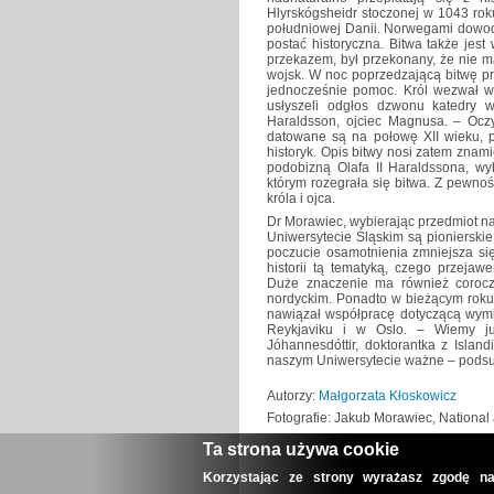
Hlyrskógsheidr stoczonej w 1043 roku
południowej Danii. Norwegami dowod
postać historyczna. Bitwa także jes
przekazem, był przekonany, że nie 
wojsk. W noc poprzedzającą bitwę prz
jednocześnie pomoc. Król wezwał wię
usłyszeli odgłos dzwonu katedry w
Haraldsson, ojciec Magnusa. – Oczy
datowane są na połowę XII wieku, p
historyk. Opis bitwy nosi zatem zna
podobizną Olafa II Haraldssona, w
którym rozegrała się bitwa. Z pewno
króla i ojca.
Dr Morawiec, wybierając przedmiot n
Uniwersytecie Śląskim są pionierskie
poczucie osamotnienia zmniejsza si
historii tą tematyką, czego przeja
Duże znaczenie ma również corocz
nordyckim. Ponadto w bieżącym roku
nawiązał współpracę dotyczącą wym
Reykjaviku i w Oslo. – Wiemy ju
Jóhannesdóttir, doktorantka z Islan
naszym Uniwersytecie ważne – pods
Autorzy:
Małgorzata Kłoskowicz
Fotografie: Jakub Morawiec, National 
Ta strona używa cookie
Korzystając ze strony wyrażasz zgodę na