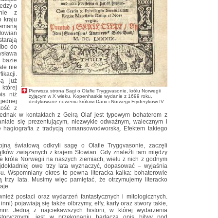
edzy o
dnie z
 kraju
iemaną
owian
starają
lbo do
ysława
bazie
ale nie
ikacji.
są już
 której
Pierwsza strona Sagi o Olafie Tryggvasonie, królu Norwegii
is niż
żyjącym w X wieku. Kopenhaskie wydanie z 1699 roku,
 jednej
dedykowane nowemu królowi Danii i Norwegii Fryderykowi IV
kość z
 jednak w kontaktach z Geirą Olaf jest typowym bohaterem z
aniale się prezentującym, niezwykle odważnym, walecznym i
 hagiografia z tradycją romansowodworską. Efektem takiego
ojną światową odkryli sagę o Olafie Tryggvasonie, zaczęli
tków związanych z krajem Słowian. Gdy znaleźli tam między
cie króla Norwegii na naszych ziemiach, wielu z nich z godnym
dokładniej owe trzy lata wyznaczyć, dopasować – wyjaśnia
u. Wspomniany okres to pewna literacka kalka: bohaterowie
 trzy lata. Musimy więc pamiętać, że otrzymujemy literacko
aje.
ież postaci oraz wydarzeń fantastycznych i mitologicznych.
ni) pojawiają się także olbrzymy, elfy, karły oraz stwory takie,
ir. Jedną z najciekawszych historii, w której wydarzenia
istorycznymi, jest w przekonaniu badacza opis bitwy pod