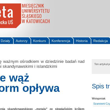
Działy
Autorzy
Konkurs
Konferencja
Historia
Redakcja
się ważnym ośrodkiem w dziedzinie badań nad
Ten artykuł 
i skandynawskimi i islandzkimi
ie wąż
orm opływa
Spis t
Wstępniak
Szanowni Czyt
ienia skandynawskiego „metalu” ze słowiańskim królem