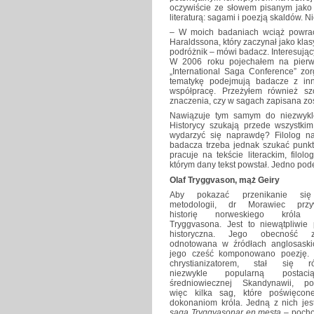
oczywiście ze słowem pisanym jako 
literaturą: sagami i poezją skaldów. N
– W moich badaniach wciąż powraca
Haraldssona, który zaczynał jako klasy
podróżnik – mówi badacz. Interesując
W 2006 roku pojechałem na pierw
„International Saga Conference” zo
tematykę podejmują badacze z in
współpracę. Przeżyłem również s
znaczenia, czy w sagach zapisana zos
Nawiązuje tym samym do niezwykle 
Historycy szukają przede wszystkim
wydarzyć się naprawdę? Filolog n
badacza trzeba jednak szukać punkt
pracuje na tekście literackim, filo
którym dany tekst powstał. Jedno pod
Olaf Tryggvason, mąż Geiry
Aby pokazać przenikanie si
metodologii, dr Morawiec przy
historię norweskiego króla 
Tryggvasona. Jest to niewątpliwie 
historyczna. Jego obecność zo
odnotowana w źródłach anglosaski
jego cześć komponowano poezję.
chrystianizatorem, stał się r
niezwykle popularną posta
średniowiecznej Skandynawii, po
więc kilka sag, które poświęcon
dokonaniom króla. Jedną z nich je
saga Tryggvasonar en mesta
– poch