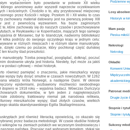
Podziemne w
osłym wydarzeniem było powstanie w połowie XII wieku
, którego anonimowy autor wyszedł naprzeciw oczekiwaniom
nych i kościelnych. Chodziło o to, aby przystosować miejscowy
Losy absolw
esionego przez Kościół i religię. Przełom XI i XII wieku to czas
Historyk w kin
rszy zachowany materiał datowany jest na pierwszą połowę XIII
tów jest z pewnością wyzwaniem. Na bazie zaginionych
te, które zachowały się do naszych czasów i przechowywane
Mam pasję
tytutach, w Reykiawiku i w Kopenhadze, mających tego samego
Pieska miłość
jaśnia dr Morawiec, był to Islandczyk, nadworny bibliotekarz
ył kilka podróży do swojego ojczystego kraju w jednym celu:
owywane w różnych miejscach i w różnym stanie manuskrypty.
Nekrologi
, dzięki czemu po pożarze, który pochłonął część duńskiej
ć ten kruchy ślad przeszłości.
Nekrolog
ie manuskrypty. Trzeba powąchać, pooglądać, dotknąć, poczuć
 nim dosłownie ukryta jest historia. Niestety, być może za jakiś
Okładki
 w postaci cyfrowej – mówi historyk.
Konwent Uniw
 warto również pamiętać o znaczeniu, jakie mieszkańcy wyspy
Międzyuczelni
eje wyspy były dosyć smutne w czasach nowożytnych. W 1262
wana władzy króla Norwegii, a następnie Danii. W okresie
akademickieg
dręczony epidemiami, pozbawiony możliwości swobodnego
ł dopiero w 1918 roku – wyjaśnia badacz. Wówczas Duńczycy
Patronat medi
achowanych dokumentów, w tym jeden z najpiękniejszych
niale zdobiony, traktowany niemal jak narodowa relikwia,
Drugie życie 
turowy mieszkańców wyspy; ślad złotych czasów, wielkich
szego skalda skandynawskiego Egilla Skallagrímssona.
Stopnie i tyt
Stopnie i tytu
skryptach jest również literacką opowieścią, co okazało się
ybranej przez badacza metodologii. W czasie studiów historyk
Sukcesy mło
i wikingów na ziemiach polskich we wczesnym średniowieczu i
 naszego państwa. Pracując nad wybranym tematem, stykał się