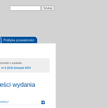
Polityka prywatności
pochodzi z wydania:
nr 2 (212) listopad 2013
reści wydania
elnicy!