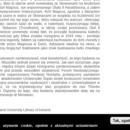
. Było to starcie armii norweskiej ze Słowianami na terytorium
ził Magnus, syn wspomnianego Olafa II Haraldssona, a zatem
t wydarzeniem historycznym. Król Magnus, zgodnie z literackim
ma szans w walce ze Słowianami ze względu na liczebność ich
yśnił mu się jego ojciec, który nakazał mu walczyć, obiecując
c swoich ludzi do walki, ci natomiast, rozpoczynając bitwę,
 Nidaross (Trondheim), w której został pochowany Olaf II
wiście pominięty został fakt, że początki budowania katedry
odczas gdy bitwa została rozegrana w 1043 roku – prostuje
miona legendy, faktem są natomiast zachowane do dziś monety z
ybite przez Magnusa w Danii, datowane właśnie na okres, w
ścią mogą być traktowane jako znak budowania kultu zmarłego
aukowych zainteresowań, miał świadomość, że jego badania na
. Wszystko jednak powoli się zmienia. Jak sam przyznaje, jego
ę między innymi dzięki rosnącemu zainteresowaniu studentów
wem jest przede wszystkim działalność Forum Nordystycznego.
nie organizowany Festiwal Nordalia, poświęcony państwom
 akademickim Uniwersytet Śląski dzięki funduszom norweskim
iany pracowników naukowych i studentów z Uniwersytetami w
ż, że na trzymiesięczny staż przyjedzie do nas Thórdis
dii. Dążymy do tego, aby badania skandynawskie stały się na
umowuje dr Morawiec.
and University Library of Iceland
Tak, zga
 używanie cookie, zgodnie z aktualnymi ustawieniami