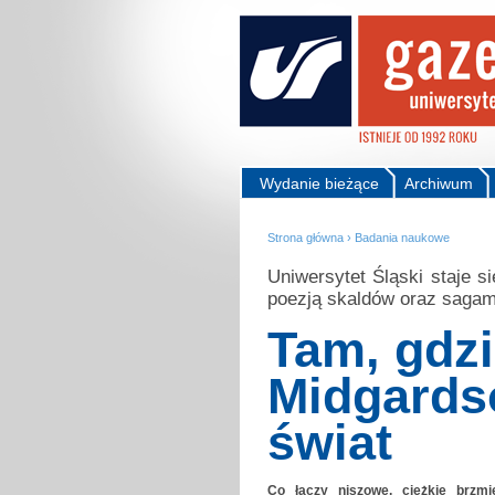
Wydanie bieżące
Archiwum
Strona główna
›
Badania naukowe
Uniwersytet Śląski staje 
poezją skaldów oraz sagam
Tam, gdz
Midgards
świat
Co łączy niszowe, ciężkie brzm