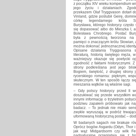
z początku XIV wieku kompendium wi
jego życiu i działaniach. Zgo
przekazem Olaf Tryggvason dotarł do
Vinland, gdzie poślubił Geirę, domn
córkę legendarnego króla Sł
Burysława, którego historycy często 
się dopasować albo do Mieszka I, a
Bolesława Chrobrego. Postać Bur
była z pewnością tworzona na 
pamięci o znaczącym królu Słowian, 
można dokonać jednoznacznej identyf
Opisane działania Tryggvasona 
literaturą, historią świętego męża, w
ważniejszy okazuje się poetycki op
zgodność z faktami historycznymi. Z
strony podkreślana jest jego blis
Bogiem, świętość, z drugiej strony
rycerskiego romansu: pięknym, wsp
skutecznym. W ten sposób łączy się
mieszania wątków są właśnie sagi.
– Gdy polscy historycy przed II w
doszukiwać się przede wszystkim wą
innymi informację o trzyletnim poby
podziwu zapałem próbowało jak naj
badacz. – To jednak nie miało sens
zwykle wyruszają w podróż trwającą
uformowaną historyczną postać – dod
W badanych sagach nie brakuje równ
Oprócz bogów Asgardu (Odyn, Thor i in
jak wąż Midgardsorm czy wilk Fenr
nadnaturalne przeplatają się z h