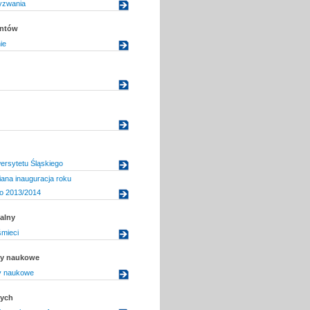
yzwania
entów
ie
ersytetu Śląskiego
ana inauguracja roku
o 2013/2014
alny
śmieci
uły naukowe
ły naukowe
dych