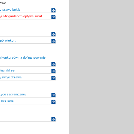
kowe
 prawy kciuk
ąż Midgardsorm opływa świat
pół wieku...
konkursów na dofinansowanie
ia nihil est
ą swoje drzewa
ityce zagranicznej
 bez ludzi