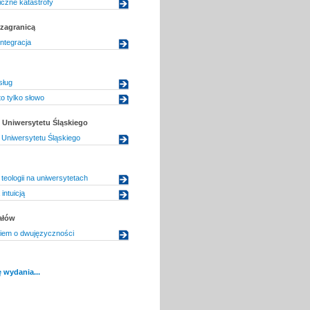
czne katastrofy
zagranicą
integracja
sług
o tylko słowo
Uniwersytetu Śląskiego
Uniwersytetu Śląskiego
teologii na uniwersytetach
intuicją
ałów
iem o dwujęzyczności
 wydania...