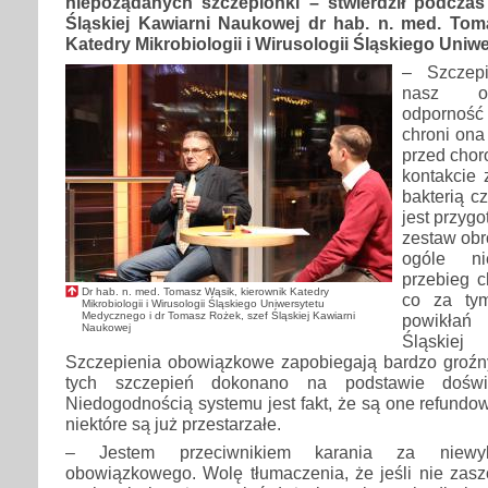
niepożądanych szczepionki – stwierdził podcza
Śląskiej Kawiarni Naukowej dr hab. n. med. Tom
Katedry Mikrobiologii i Wirusologii Śląskiego Uni
– Szczep
nasz or
odporność
chroni ona
przed chor
kontakcie
bakterią c
jest przygo
zestaw obr
ogóle ni
przebieg c
Dr hab. n. med. Tomasz Wąsik, kierownik Katedry
co za tym
Mikrobiologii i Wirusologii Śląskiego Uniwersytetu
Medycznego i dr Tomasz Rożek, szef Śląskiej Kawiarni
powikłań
Naukowej
Śląskiej
Szczepienia obowiązkowe zapobiegają bardzo groź
tych szczepień dokonano na podstawie doświ
Niedogodnością systemu jest fakt, że są one refundo
niektóre są już przestarzałe.
– Jestem przeciwnikiem karania za niewyk
obowiązkowego. Wolę tłumaczenia, że jeśli nie zasz