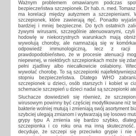
Ważnym problemem omawianym podczas spotk
bezpieczeństwa szczepionek. Dr hab. n. med. Tomasz 
ma korelacji między autyzmem a szczepieniami.
szczepionek, które zawierają rtęć. Ponadto wyjaśn
bardziej i mniej bezpieczne. Do tych ostatnich zal
żywymi wirusami, szczególnie atenuowanymi, czyli 
hodowlę w niekorzystnych warunkach mają obniżo
wywołują choroby, ale namnażają się w komórkach
odpowiedź immunologiczną, lecz z racji 
prawdopodobieństwo, że w procesie atenuacji mog
niepewnej, w niektórych szczepionkach może się zdar
pełni zjadliwy albo niecałkowicie osłabiony. Wt
wywołać chorobę. To są szczepionki najefektywniejs
stopniu bezpieczeństwa. Dlatego WHO zabrani
szczepionek u dzieci, osób starszych i kobiet w ci
schemacie szczepień u dzieci nadal są szczepionki a
Słuchacze dowiedzieli się również, że szczepio
wirusowym powinny być częściej modyfikowane niż te
bakterie wolniej mutują i zmieniają swój asortyment bia
szybciej ulegają zmianom i wytwarzają się losowo mut
grypy typu A zmienia się bardzo szybko, dlate
szczepionka i co roku ona ma inną skuteczność. 
decyduje, że szczepi się przeciwko grypie i nie