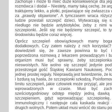
zachoruje i może to mieć duże konsekwencje dla jeg
rozmówca i dodał – Niestety, mamy taką cechę, że a
traktujemy lekko, a plotki, pojawiające się zwłaszcza
za „prawdy objawione”. A tymczasem wraca różycz
ludzie przestali szczepić dzieci. Wytwarzają się 
niedługo nie będzie antybiotyków, żeby z nimi w
szczepionki. Jeśli się nie będziemy szczepić, to t
środowisku będzie coraz więcej.
Oprócz szczepień obowiązkowych mamy bogat
dodatkowych. Czy zatem należy z nich korzystać?
dowiedzieli się, że zawsze powinna to być i
poprzedzona rozmową z lekarzem prowadzącym i ba
organizm musi być sprawny, żeby szczepionka
nieswoistych. Nie wolno się szczepić jedynie p
przestrzegał gość Śląskiej Kawiarni Naukowej. Podk
jednej prostej reguły. Nieprawdą jest twierdzenie, że 
i bzdurą są hasła, że szczepionki szkodzą. Poinformo
limitu szczepień, jakie człowiek może przyjąć, ale jest
wprowadzonych w czasie. Musi być zacho
sześciotygodniowy odstęp między jedną dawką
szczepieniem, gdyż wprowadzając szczepionkę,
immunologiczny i następuje cała kaskada reakcji
drugich wolnych. Potem układ musi wrócić do stanu 