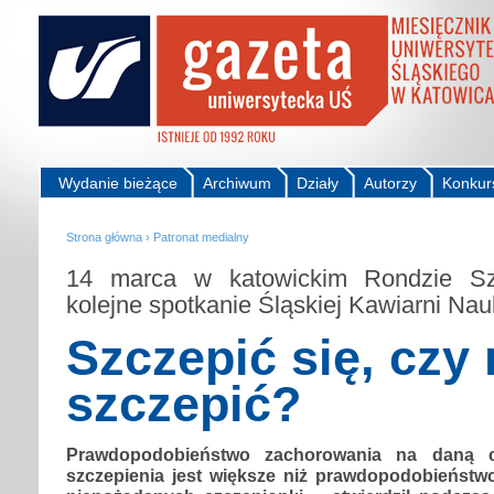
Wydanie bieżące
Archiwum
Działy
Autorzy
Konkur
Strona główna
›
Patronat medialny
14 marca w katowickim Rondzie Szt
kolejne spotkanie Śląskiej Kawiarni Na
Szczepić się, czy 
szczepić?
Prawdopodobieństwo zachorowania na daną 
szczepienia jest większe niż prawdopodobieństwo