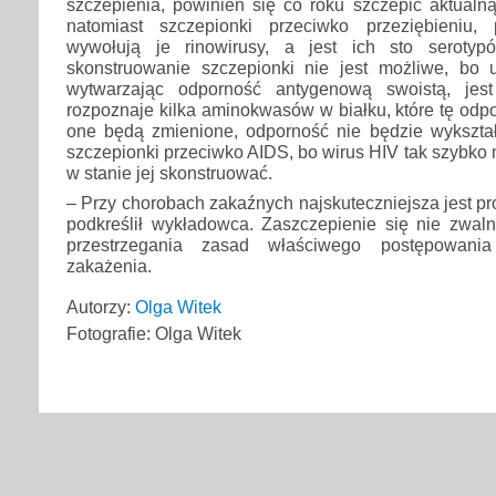
szczepienia, powinien się co roku szczepić aktualn
natomiast szczepionki przeciwko przeziębieniu, 
wywołują je rinowirusy, a jest ich sto serotypó
skonstruowanie szczepionki nie jest możliwe, bo 
wytwarzając odporność antygenową swoistą, jest
rozpoznaje kilka aminokwasów w białku, które tę odp
one będą zmienione, odporność nie będzie wykszta
szczepionki przeciwko AIDS, bo wirus HIV tak szybko 
w stanie jej skonstruować.
– Przy chorobach zakaźnych najskuteczniejsza jest prof
podkreślił wykładowca. Zaszczepienie się nie zwaln
przestrzegania zasad właściwego postępowani
zakażenia.
Autorzy:
Olga Witek
Fotografie: Olga Witek