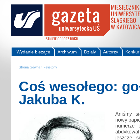
Wydanie bieżące
Archiwum
Działy
Autorzy
Konkur
Strona główna
›
Felietony
Coś wesołego: go
Jakuba K.
Aniśmy si
nowy papie
numerze p
abdykował i
jeszcze s