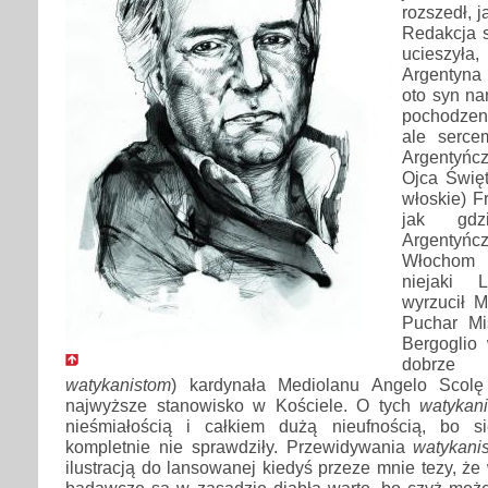
rozszedł, j
Redakcja s
ucieszył
Argentyna 
oto syn na
pochodzen
ale serce
Argentyńcz
Ojca Święt
włoskie) F
jak gdz
Argentyń
Włochom 
niejaki 
wyrzucił M
Puchar Mi
Bergoglio 
dobrze
watykanistom
) kardynała Mediolanu Angelo Scolę
najwyższe stanowisko w Kościele. O tych
watykani
nieśmiałością i całkiem dużą nieufnością, bo s
kompletnie nie sprawdziły. Przewidywania
watykan
ilustracją do lansowanej kiedyś przeze mnie tezy, że 
badawcze są w zasadzie diabła warte, bo czyż może 