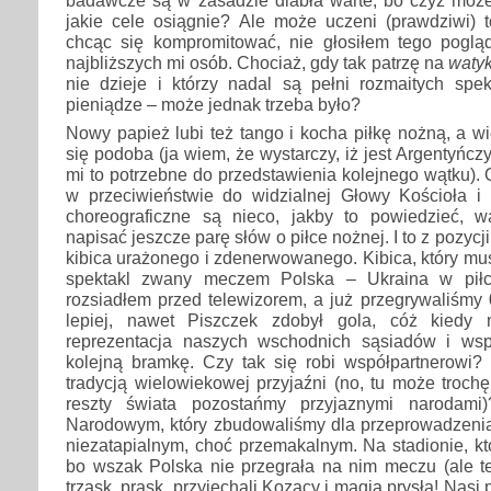
jakie cele osiągnie? Ale może uczeni (prawdziwi) t
chcąc się kompromitować, nie głosiłem tego pogl
najbliższych mi osób. Chociaż, gdy tak patrzę na
waty
nie dzieje i którzy nadal są pełni rozmaitych spek
pieniądze – może jednak trzeba było?
Nowy papież lubi też tango i kocha piłkę nożną, a 
się podoba (ja wiem, że wystarczy, iż jest Argentyńczy
mi to potrzebne do przedstawienia kolejnego wątku). O
w przeciwieństwie do widzialnej Głowy Kościoła i 
choreograficzne są nieco, jakby to powiedzieć, w
napisać jeszcze parę słów o piłce nożnej. I to z pozycj
kibica urażonego i zdenerwowanego. Kibica, który mus
spektakl zwany meczem Polska – Ukraina w piłc
rozsiadłem przed telewizorem, a już przegrywaliśmy 
lepiej, nawet Piszczek zdobył gola, cóż kiedy 
reprezentacja naszych wschodnich sąsiadów i wspó
kolejną bramkę. Czy tak się robi współpartnerowi?
tradycją wielowiekowej przyjaźni (no, tu może trochę
reszty świata pozostańmy przyjaznymi narodami
Narodowym, który zbudowaliśmy dla przeprowadzenia
niezatapialnym, choć przemakalnym. Na stadionie, kt
bo wszak Polska nie przegrała na nim meczu (ale te
trzask, prask, przyjechali Kozacy i magia prysła! Nasi 