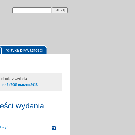
Polityka prywatności
pochodzi z wydania:
nr 6 (206) marzec 2013
reści wydania
nicy!