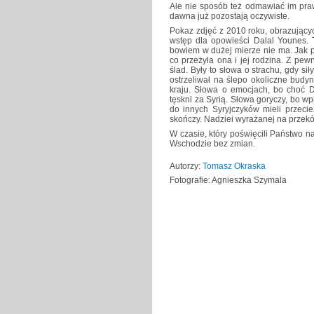
Ale nie sposób też odmawiać im praw
dawna już pozostają oczywiste.
Pokaz zdjęć z 2010 roku, obrazujący
wstęp dla opowieści Dalal Younes. T
bowiem w dużej mierze nie ma. Jak p
co przeżyła ona i jej rodzina. Z pew
ślad. Były to słowa o strachu, gdy si
ostrzeliwał na ślepo okoliczne budy
kraju. Słowa o emocjach, bo choć D
tęskni za Syrią. Słowa goryczy, bo wp
do innych Syryjczyków mieli przecie
skończy. Nadziei wyrażanej na przekór
W czasie, który poświęcili Państwo na 
Wschodzie bez zmian.
Autorzy:
Tomasz Okraska
Fotografie: Agnieszka Szymala