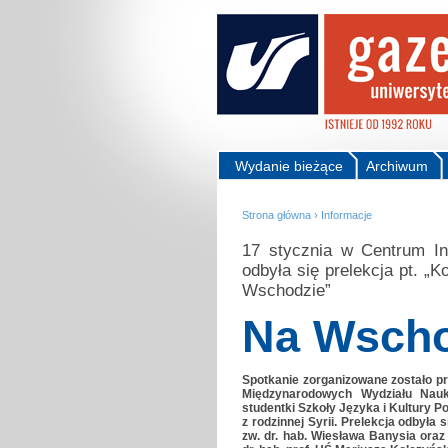
Wydanie bieżące
Archiwum
Strona główna
›
Informacje
17 stycznia w Centrum Inf
odbyła się prelekcja pt. „K
Wschodzie”
Na Wscho
Spotkanie zorganizowane zostało 
Międzynarodowych Wydziału Nauk
studentki Szkoły Języka i Kultury P
z rodzinnej Syrii. Prelekcja odbyła
zw. dr. hab. Wiesława Banysia oraz