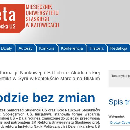
Działy
Autorzy
Konkurs
Konferencja
Historia
Redakcja
ormacji Naukowej i Bibliotece Akademickiej
Ten artykuł 
onflikt w Syrii w kontekście starcia na Bliskim
dzie bez zmian
Spis t
przez Samorząd Studencki UŚ oraz Koło Naukowe Stosunków
 Społecznych UŚ. Inicjatywa stanowiła formę wsparcia
Wstępniak
olskiej UŚ – Dalal Younes, zmuszonej do ucieczki przed wojną
 się pod patronatem JM Rektora Uniwersytetu Śląskiego prof.
Drodzy Czytel
 dyrektora Instytutu Nauk Politycznych i Dziennikarstwa UŚ