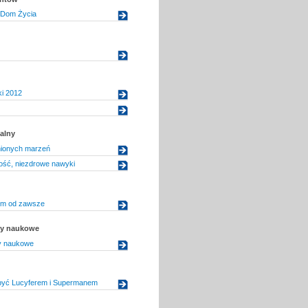
 Dom Życia
i 2012
alny
nionych marzeń
ść, niezdrowe nawyki
tem od zawsze
uły naukowe
ły naukowe
yć Lucyferem i Supermanem