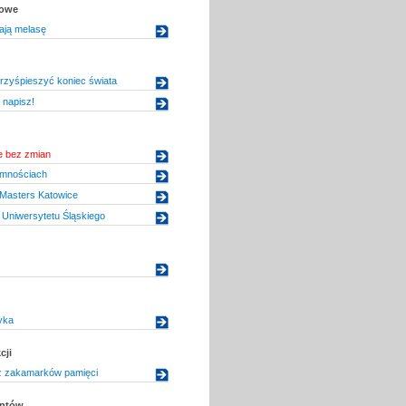
kowe
ają melasę
rzyśpieszyć koniec świata
 napisz!
 bez zmian
emnościach
 Masters Katowice
Uniwersytetu Śląskiego
yka
cji
 zakamarków pamięci
entów