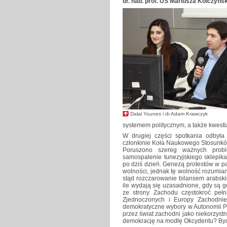
dr. hab. prof. UŚ Mariusza Kolczyńs
Dalal Younes i dr Adam Krawczyk
systemem politycznym, a także kwestia
W drugiej części spotkania odbył
członkinie Koła Naukowego Stosunkó
Poruszono szereg ważnych prob
samospalenie tunezyjskiego sklepik
po dziś dzień. Genezą protestów w p
wolności, jednak tę wolność rozumia
stąd rozczarowanie bilansem arabski
ile wydają się uzasadnione, gdy są 
ze strony Zachodu częstokroć pełna
Zjednoczonych i Europy Zachodnie
demokratyczne wybory w Autonomii Pa
przez świat zachodni jako niekorzyst
demokrację na modłę Okcydentu? Być