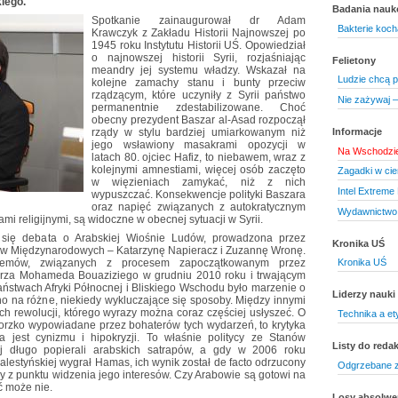
kiego.
Badania nau
Spotkanie zainaugurował dr Adam
Bakterie koch
Krawczyk z Zakładu Historii Najnowszej po
1945 roku Instytutu Historii UŚ. Opowiedział
o najnowszej historii Syrii, rozjaśniając
Felietony
meandry jej systemu władzy. Wskazał na
Ludzie chcą p
kolejne zamachy stanu i bunty przeciw
rządzącym, które uczyniły z Syrii państwo
Nie zażywaj –
permanentnie zdestabilizowane. Choć
obecny prezydent Baszar al-Asad rozpoczął
rządy w stylu bardziej umiarkowanym niż
Informacje
jego wsławiony masakrami opozycji w
Na Wschodzie
latach 80. ojciec Hafiz, to niebawem, wraz z
kolejnymi amnestiami, więcej osób zaczęto
Zagadki w ci
w więzieniach zamykać, niż z nich
Intel Extreme
wypuszczać. Konsekwencje polityki Baszara
oraz napięć związanych z autokratycznym
Wydawnictwo 
mi religijnymi, są widoczne w obecnej sytuacji w Syrii.
a się debata o Arabskiej Wiośnie Ludów, prowadzona przez
Kronika UŚ
w Międzynarodowych – Katarzynę Napieracz i Zuzannę Wronę.
lemów, związanych z procesem zapoczątkowanym przez
Kronika UŚ
arza Mohameda Bouaziziego w grudniu 2010 roku i trwającym
aństwach Afryki Północnej i Bliskiego Wschodu było marzenie o
Liderzy nauki
no na różne, niekiedy wykluczające się sposoby. Między innymi
ch rewolucji, którego wyrazy można coraz częściej usłyszeć. O
Technika a et
gorzko wypowiadane przez bohaterów tych wydarzeń, to krytyka
 jest cynizmu i hipokryzji. To właśnie politycy ze Stanów
Listy do redak
j długo popierali arabskich satrapów, a gdy w 2006 roku
lestyńskiej wygrał Hamas, ich wynik został de facto odrzucony
Odgrzebane z
ny z punktu widzenia jego interesów. Czy Arabowie są gotowi na
 może nie.
Losy absolw