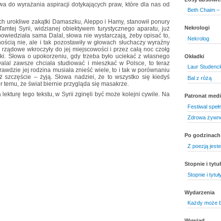
a do wyrażania aspiracji dotykających praw, które dla nas od
Beth Chaim –
ch urokliwe zakątki Damaszku, Aleppo i Hamy, stanowił ponury
Nekrologi
amtej Syrii, widzianej obiektywem turystycznego aparatu, już
owiedziała sama Dalal, słowa nie wystarczają, żeby opisać to,
Nekrolog
nością nie, ale i tak pozostawiły w głowach słuchaczy wyraźny
ły rządowe wkroczyły do jej miejscowości i przez całą noc czołg
nki. Słowa o upokorzeniu, gdy trzeba było uciekać z własnego
Okładki
alal zawsze chciała studiować i mieszkać w Polsce, to teraz
Laur Studenck
rawdzie jej rodzina musiała znieść wiele, to i tak w porównaniu
ż szczęście – żyją. Słowa nadziei, że to wszystko się kiedyś
Bal z różą
 temu, że świat biernie przygląda się masakrze.
lekturę tego tekstu, w Syrii zginęli być może kolejni cywile. Na
Patronat medi
Festiwal speł
Zdrowa żywno
Po godzinach
Z poezją jes
Stopnie i tyt
Stopnie i tytu
Wydarzenia
Każdy może b
Wywiad