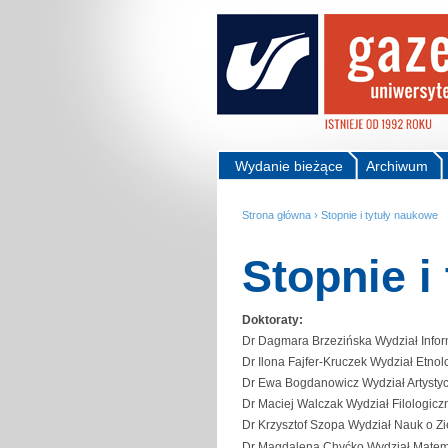
Wydanie bieżące
Archiwum
Strona główna
›
Stopnie i tytuły naukowe
Stopnie i
Doktoraty:
Dr Dagmara Brzezińska Wydział Inform
Dr Ilona Fajfer-Kruczek Wydział Etnol
Dr Ewa Bogdanowicz Wydział Artysty
Dr Maciej Walczak Wydział Filologicz
Dr Krzysztof Szopa Wydział Nauk o Z
Dr Magdalena Chyćko Wydział Matemat