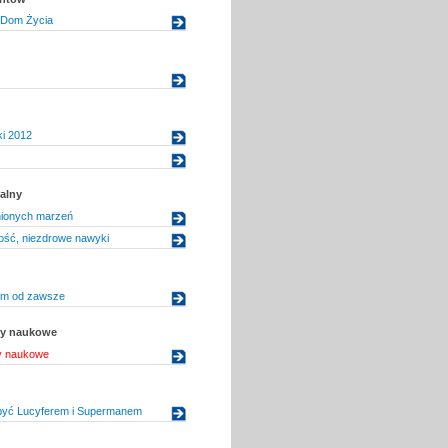
 Dom Życia
i 2012
alny
nionych marzeń
ść, niezdrowe nawyki
tem od zawsze
uły naukowe
ły naukowe
yć Lucyferem i Supermanem