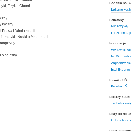
Badania nau
ki, Fizyki i Chemii
Bakterie koch
iczny
Felietony
tystyczny
Nie zażywaj –
 Prawa i Administracji
Ludzie chcą p
formatyki i Nauki o Materiałach
lologiczny
Informacje
Wydawnictwo 
ilologiczny
Na Wschodzie
Zagadki w ci
Intel Extreme
Kronika UŚ
Kronika UŚ
Liderzy nauki
Technika a et
Listy do redak
Odgrzebane z
Losy absolw