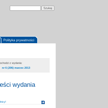
Polityka prywatności
pochodzi z wydania:
nr 6 (206) marzec 2013
reści wydania
nicy!