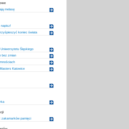
kowe
ają melasę
 napisz!
rzyśpieszyć koniec świata
Uniwersytetu Śląskiego
 bez zmian
emnościach
 Masters Katowice
yka
cji
 zakamarków pamięci
entów