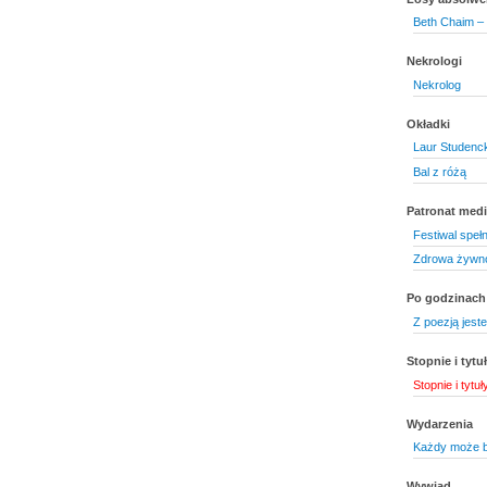
Beth Chaim –
Nekrologi
Nekrolog
Okładki
Laur Studenck
Bal z różą
Patronat medi
Festiwal speł
Zdrowa żywno
Po godzinach
Z poezją jes
Stopnie i tyt
Stopnie i tytu
Wydarzenia
Każdy może b
Wywiad