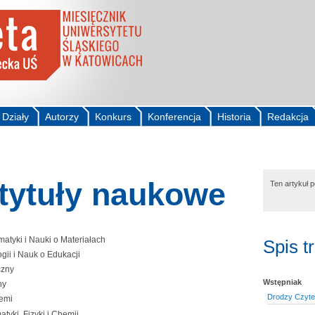
Działy
Autorzy
Konkurs
Konferencja
Historia
Redakcja
 tytuły naukowe
Ten artykuł 
atyki i Nauki o Materiałach
Spis t
ogii i Nauk o Edukacji
czny
Wstępniak
ny
Drodzy Czytel
iemi
yki, Fizyki i Chemii