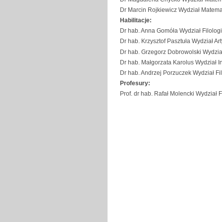
Dr Marcin Rojkiewicz Wydział Matematy
Habilitacje:
Dr hab. Anna Gomóła Wydział Filolog
Dr hab. Krzysztof Pasztuła Wydział Ar
Dr hab. Grzegorz Dobrowolski Wydział
Dr hab. Małgorzata Karolus Wydział In
Dr hab. Andrzej Porzuczek Wydział Fi
Profesury:
Prof. dr hab. Rafał Molencki Wydział F