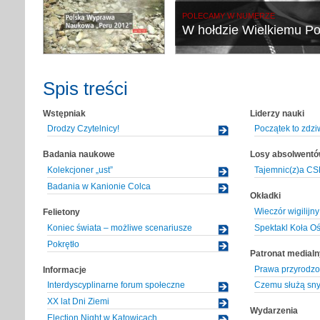
POLECAMY W NUMERZE
W hołdzie Wielkiemu Po
Spis treści
Wstępniak
Liderzy nauki
Drodzy Czytelnicy!
Początek to zdzi
Badania naukowe
Losy absolwent
Kolekcjoner „ust”
Tajemnic(z)a C
Badania w Kanionie Colca
Okładki
Wieczór wigilijny
Felietony
Koniec świata – możliwe scenariusze
Spektakl Koła O
Pokrętło
Patronat medialn
Prawa przyrodzo
Informacje
Interdyscyplinarne forum społeczne
Czemu służą sn
XX lat Dni Ziemi
Wydarzenia
Election Night w Katowicach