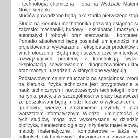
i technologia chemiczna – oba na Wydziale Matemat
Nowe kierunki
studiów prowadzone będą jako studia pierwszego stopn
Studia na kierunku mechatronika pozwolą osiągnąć s
zakresie: mechaniki, budowy i eksploatacji maszyn, el
automatyki i robotyki oraz sterowania i komput
Ponadto absolwenci będą posiadali umiejętności inte
projektowaniu, wytwarzaniu i eksploatacji produktów 
w ich otoczeniu. Będą mogli uczestniczyć w interdys
rozwiązujących problemy z konstrukcją, wytwa
eksploatacją, serwisowaniem i diagnozowaniem ukł
oraz maszyn i urządzeń, w których one występują.
Podstawowym celem nauczania na specjalności mod
na kierunku fizyka techniczna jest przygotowanie 
nauk technicznych i nowoczesnych technologii infor
na rynku pracy, a w szczególności w pracy badawczej
że poszukiwani będą młodzi ludzie o wykształceniu 
gruntowną wiedzę i zrozumienie przyrody z pra
warsztatem informatycznym. Wiedza i umiejętności, k
tych studiów, mogą być wykorzystane w dziedzi
biofizyka, nanotechnologia czy inżynieria materiałow
metody matematyczne i komputerowe – także w d
odległych, jak bankowość, ubezpieczenia, zarządzanie