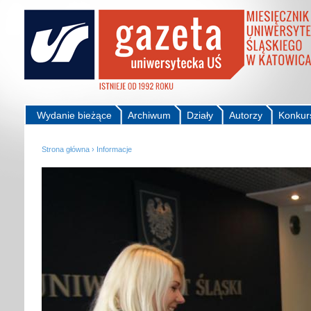
Wydanie bieżące
Archiwum
Działy
Autorzy
Konkur
Strona główna
›
Informacje