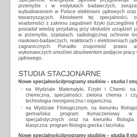
przemyśle i w instytutach badawczych, związ
wybudowaniem w Polsce elektrowni jądrowych oraz
towarzyszących. Absolwent tej specjalności, o
wiadomości z zakresu zagadnień fizyki (szczególnie f
posiadał wiedzę przydatną przy obsłudze urządzeń 
w przemyśle, szpitalach, radiologicznej ochronie ś
naukowo-badawczych, reaktorach i elektrowniach jąd
zagranicznych. Ponadto znajomość prawa 
wykonawczych umożliwi absolwentom podjęcie pracy 
jądrowego.
STUDIA STACJONARNE
Nowe specjalności/programy studiów – studia I sto
na Wydziale Matematyki, Fizyki i Chemii, na 
chemiczna, specjalności: zielona chemia i cz
technologia nieorganiczna i organiczna;
na Wydziale Filologicznym, na kierunku filologia
germańska: program tłumaczeniowy w 
specjalistycznych oraz na kierunku filologia 
klasyczna: program filologia grecka i łacińska.
Nowe specjalności/programy studiów – studia II st