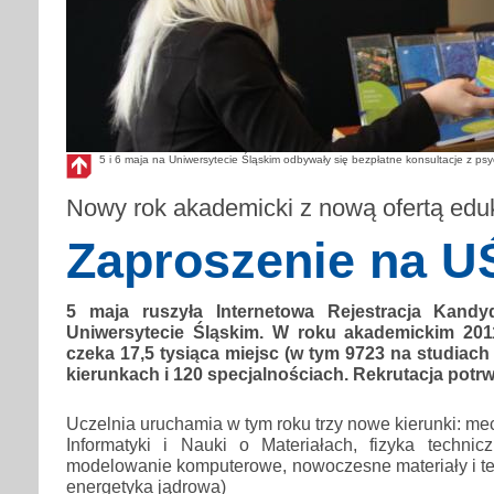
5 i 6 maja na Uniwersytecie Śląskim odbywały się bezpłatne konsultacje z p
Nowy rok akademicki z nową ofertą edu
Zaproszenie na U
5 maja ruszyła Internetowa Rejestracja Kand
Uniwersytecie Śląskim. W roku akademickim 201
czeka 17,5 tysiąca miejsc (w tym 9723 na studiach
kierunkach i 120 specjalnościach. Rekrutacja potrwa
Uczelnia uruchamia w tym roku trzy nowe kierunki: me
Informatyki i Nauki o Materiałach, fizyka technicz
modelowanie komputerowe, nowoczesne materiały i te
energetyka jądrowa)