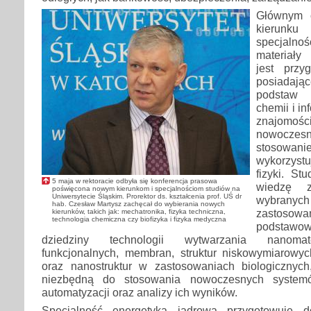
Głównym c
kierunku 
specjal
materiały
jest przy
posiadają
podstaw 
chemii i in
znajom
nowoczesn
stosowani
wykorzyst
fizyki. St
5 maja w rektoracie odbyła się konferencja prasowa
wiedzę z
poświęcona nowym kierunkom i specjalnościom studiów na
Uniwersytecie Śląskim. Prorektor ds. kształcenia prof. UŚ dr
wybran
hab. Czesław Martysz zachęcał do wybierania nowych
zastosowa
kierunków, takich jak: mechatronika, fizyka techniczna,
technologia chemiczna czy biofizyka i fizyka medyczna
podstaw
dziedziny technologii wytwarzania nanomate
funkcjonalnych, membran, struktur niskowymiarowych
oraz nanostruktur w zastosowaniach biologicznyc
niezbędną do stosowania nowoczesnych system
automatyzacji oraz analizy ich wyników.
Specjalność energetyka jądrowa przygotowuje 