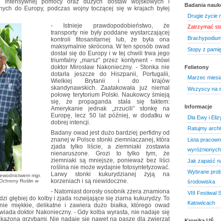
s intensywnej pomocy oraz dużych dostaw wojskowych i
Badania nau
ych do Europy, podczas wojny toczącej się w krajach byłej
Drugie życie n
- Istnieje prawdopodobieństwo, że
Zatrzymać st
transporty nie były poddane wystarczającej
Brachypodium
kontroli fitosanitarnej lub, że była ona
maksymalnie skrócona. W ten sposób owad
Stopy z pamięc
dostał się do Europy i w tej chwili trwa jego
triumfalny „marsz” przez kontynent - mówi
doktor Mirosław Nakonieczny. - Stonka nie
Felietony
dotarła jeszcze do Hiszpanii, Portugalii,
Marzec miesi
Wielkiej Brytanii i do krajów
skandynawskich. Zaatakowała już niemal
Wszyscy na 
połowę terytorium Polski. Naukowcy śmieją
się, że propaganda stała się faktem:
Informacje
Amerykanie jednak „zrzucili” stonkę na
Europę, lecz 50 lat później, w dodatku w
Dla Ewy i Eliz
dobrej intencji.
Ratujmy arch
Badany owad jest dużo bardziej perfidny od
znanej w Polsce stonki ziemniaczanej, która
Lista pracown
zjada tylko liście, a ziemniaki zostawia
wyróżnionych
nienaruszone. Grozi to tylko tym, że
ziemniaki są mniejsze, ponieważ bez liści
Jak zapaść na
roślina nie może wydajnie fotosyntetyzować.
Wybrane probl
Larwy stonki kukurydzianej żyją na
zewodnictwem mgr.
korzeniach i są niewidoczne.
 Ochrony Roślin w
środowiska
- Natomiast dorosły osobnik zżera znamiona
VIII Festiwal
i głębiej do kolby i zjada rozwijające się ziarna kukurydzy. To
Katowicach
enie miękkie, delikatne i zawiera dużo białka, którego owad
wiada doktor Nakonieczny. - Gdy kolba wyrasta, nie nadaje się
zakażona grzybami. Nie nadaje się nawet na paszę dla zwierząt
Kronika UŚ