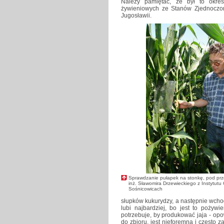
Należy pamiętać, że był to okre
żywieniowych ze Stanów Zjednoczon
Jugosławii.
Sprawdzanie pułapek na stonkę, pod pr
inż. Sławomira Drzewieckiego z Instytutu
Sośnicowicach
słupków kukurydzy, a następnie wchodz
lubi najbardziej, bo jest to pożywi
potrzebuje, by produkować jaja - opo
do zbioru, jest nieforemna i często 