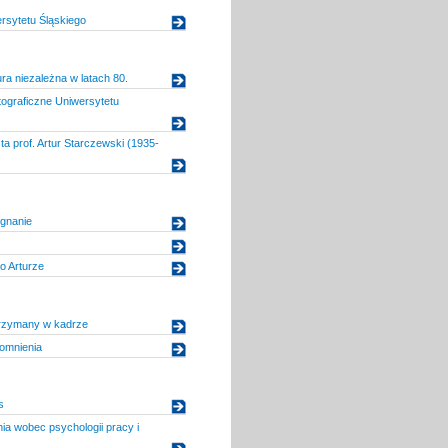
rsytetu Śląskiego
ura niezależna w latach 80.
tograficzne Uniwersytetu
ta prof. Artur Starczewski (1935-
gnanie
o Arturze
trzymany w kadrze
omnienia
s
a wobec psychologii pracy i