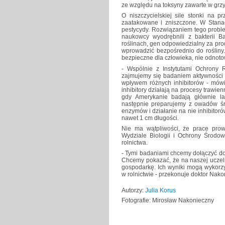
ze względu na toksyny zawarte w grz
O niszczycielskiej sile stonki na p
zaatakowane i zniszczone. W Stana
pestycydy. Rozwiązaniem tego probl
naukowcy wyodrębnili z bakterii Ba
roślinach, gen odpowiedzialny za pro
wprowadzić bezpośrednio do rośliny. 
bezpieczne dla człowieka, nie odnot
- Wspólnie z Instytutami Ochrony 
zajmujemy się badaniem aktywności e
wpływem różnych inhibitorów - mówi
inhibitory działają na procesy trawi
gdy Amerykanie badają głównie la
następnie preparujemy z owadów ś
enzymów i działanie na nie inhibitoró
nawet 1 cm długości.
Nie ma wątpliwości, że prace prowa
Wydziale Biologii i Ochrony Środow
rolnictwa.
- Tymi badaniami chcemy dołączyć do
Chcemy pokazać, że na naszej uczeln
gospodarkę. Ich wyniki mogą wykorzy
w rolnictwie - przekonuje doktor Nako
Autorzy:
Julia Korus
Fotografie: Mirosław Nakonieczny