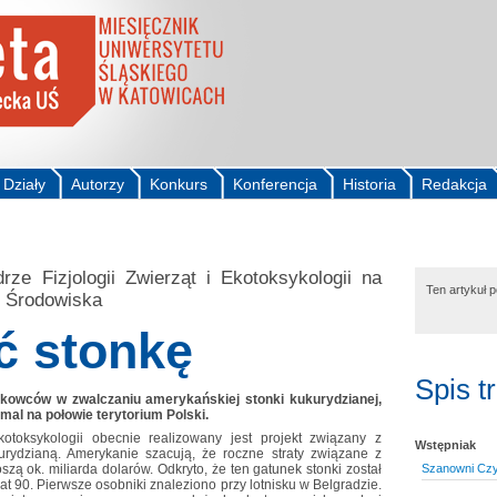
Działy
Autorzy
Konkurs
Konferencja
Historia
Redakcja
ze Fizjologii Zwierząt i Ekotoksykologii na
Ten artykuł 
y Środowiska
ć stonkę
Spis t
kowców w zwalczaniu amerykańskiej stonki kukurydzianej,
mal na połowie terytorium Polski.
kotoksykologii obecnie realizowany jest projekt związany z
Wstępniak
rydzianą. Amerykanie szacują, że roczne straty związane z
ą ok. miliarda dolarów. Odkryto, że ten gatunek stonki został
Szanowni Czyt
t 90. Pierwsze osobniki znaleziono przy lotnisku w Belgradzie.