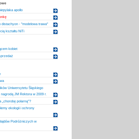
kowe
iepylaka apollo
onkę
 distachyon - "modelowa trawa"
ią kształtu NiTi
ącem kobiet
sprzedaż
y
iwa
ików Uniwersytetu Śląskiego
 nagrodą JM Rektora w 2009 r.
 „chorobę polarną”?
emy ekologii i ochrony
 Slajdów Podróżniczych w