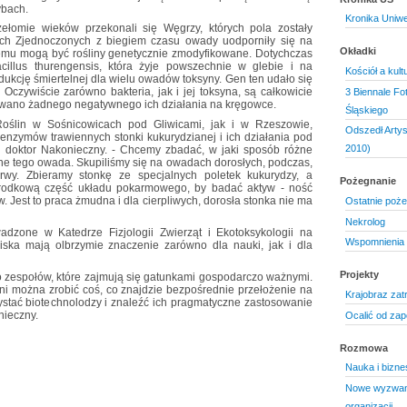
ybach.
Kronika Uniwe
rzełomie wieków przekonali się Węgrzy, których pola zostały
ch Zjednoczonych z biegiem czasu owady uodporniły się na
Okładki
emu mogą być rośliny genetycznie zmodyfikowane. Dotychczas
cillus thurengensis, która żyje powszechnie w glebie i na
Kościół a kult
dukcję śmiertelnej dla wielu owadów toksyny. Gen ten udało się
Oczywiście zarówno bakteria, jak i jej toksyna, są całkowicie
3 Biennale Fo
owano żadnego negatywnego ich działania na kręgowce.
Śląskiego
Roślin w Sośnicowicach pod Gliwicami, jak i w Rzeszowie,
Odszedł Artys
nzymów trawiennych stonki kukurydzianej i ich działania pod
2010)
 doktor Nakonieczny. - Chcemy zbadać, w jaki sposób różne
enne tego owada. Skupiliśmy się na owadach dorosłych, podczas,
rwy. Zbieramy stonkę ze specjalnych poletek kukurydzy, a
Pożegnanie
rodkową część układu pokarmowego, by badać aktyw - ność
w. Jest to praca żmudna i dla cierpliwych, dorosła stonka nie ma
Ostatnie poże
Nekrolog
dzone w Katedrze Fizjologii Zwierząt i Ekotoksykologii na
Wspomnienia 
iska mają olbrzymie znaczenie zarówno dla nauki, jak i dla
Projekty
 zespołów, które zajmują się gatunkami gospodarczo ważnymi.
i można zrobić coś, co znajdzie bezpośrednie przełożenie na
Krajobraz za
stać biotechnolodzy i znaleźć ich pragmatyczne zastosowanie
nieczny.
Ocalić od zap
Rozmowa
Nauka i bizne
Nowe wyzwani
organizacji