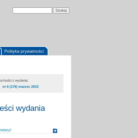
Polityka prywatności
pochodzi z wydania:
nr 6 (176) marzec 2010
reści wydania
elnicy!