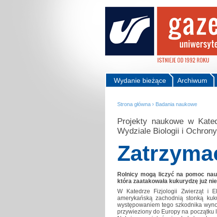
Wydanie bieżące
Archiwum
Strona główna
›
Badania naukowe
Projekty naukowe w Katedr
Wydziale Biologii i Ochron
Zatrzyma
Rolnicy mogą liczyć na pomoc nau
która zaatakowała kukurydzę już nie
W Katedrze Fizjologii Zwierząt i E
amerykańską zachodnią stonką kuku
występowaniem tego szkodnika wynosz
przywieziony do Europy na początku la