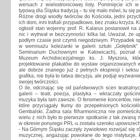
wersach z wielostronicowej listy. Pominięcie ich w 
typową dla Śląska tradycją – tu się mało mówi, tu się po
Różne drogi wiodły twórców do Kościoła, jedni przych
ich dom, inni trafiali przypadkowo, bez znaku krzyża. K
ogłosił stan wojenny prof. R. Kalarus postanowił na 
nic i wytrwał w bezczynności kilka lat. Uważał, że u
podłym czasie jest czymś niegodziwym. Przypadek sp
w wernisażu koleżanki w galerii sztuki „Gołębni
Seminarium Duchownym w Katowicach), poznał ó
Muzeum Archidiecezjalnego ks. J. Myszora, kt
projektowanie plakatów do wystaw organizowanych w 
ale dobrze znanego już z pełnych ekspresji i seks
grafika, nie była to łatwa decyzja, ale podjął wyzwani
swojej twórczości.
O ile, odcinając się od państwowych scen teatralny
galerii – teatr, poezja, plastyka – wkraczały gościn
muzyka była tam zawsze. O fenomenie koncertów, nie t
które przyciągały tłumy do przepełnionych kościołó
Gembalski. Żadna sala filharmoniczna nie pomieściła
wielu z nich było to pierwsze spotkanie z tak zwaną
w okresie ponurego PRL-u została szeroko upowszech
- Na Górnym Śląsku zaczęły żywiołowo rozwijać się ró
muzycznej, angażując powołane do tego instytucje,