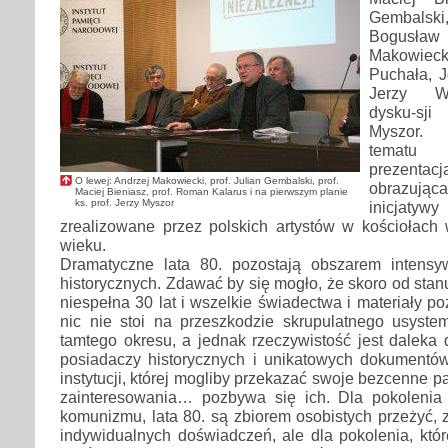
Gembalski,
Bogusła
Makowieck
Puchała, J
Jerzy Wu
dysku-sji
Myszor.
tematu b
prezenta
O lewej: Andrzej Makowiecki, prof. Julian Gembalski, prof.
obrazuj
Maciej Bieniasz, prof. Roman Kalarus i na pierwszym planie
ks. prof. Jerzy Myszor
inicjat
zrealizowane przez polskich artystów w kościołac
wieku.
Dramatyczne lata 80. pozostają obszarem intensy
historycznych. Zdawać by się mogło, że skoro od stan
niespełna 30 lat i wszelkie świadectwa i materiały po
nic nie stoi na przeszkodzie skrupulatnego usyst
tamtego okresu, a jednak rzeczywistość jest daleka 
posiadaczy historycznych i unikatowych dokumentó
instytucji, której mogliby przekazać swoje bezcenne pa
zainteresowania… pozbywa się ich. Dla pokolenia
komunizmu, lata 80. są zbiorem osobistych przeżyć,
indywidualnych doświadczeń, ale dla pokolenia, któ