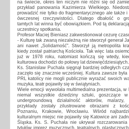
na świecie, okres ten niczym nie różni się od zami
przykład panowania Kazimierza Wielkiego. Niedos
prowadzić nie tylko do fragmentarycznego ale także 
ówczesnej rzeczywistości. Dlatego dbałość o g
tamtych lat winna być obowiązkiem. Pod tą deklaracją
uczestnicy spotkania.
Profesor Maciej Bieniasz zakwestionował cezurę czaso
- Kulturę tak zwaną niezależną nie stworzył generał Ja
ani nawet „Solidarność”. Stworzył ją metropolita kr
kiedy został patriarchą Kościoła. Tak więc lata osiem
już w 1978 roku, natomiast kończą się wtedy, kie
kulturowa dochodzi do połowy lat dziewięćdziesiątych.
Ks. Stanisław Puchała sięgnął bardziej odległych cza
zaczęło się znacznie wcześniej. Kultura zawsze był
PRL katolicy nie mogli publicznie wyrażać swoich war
muzyka, teatr pojawiły się w świątyniach.
Wiele emocji wywołała multimedialna prezentacja, w
niemal wszystkie dziedziny sztuki, goszczące w
undergroundową działalność aktorów, malarzy
przykłady zostały zilustrowane obrazami z koś
Poznaniu, Krakowie, Wrocławiu. Wśród najbardzi
kulturalnym miejsc nie pojawiły się Katowice ani żad
Śląska. Ks. S. Puchała nie ukrywał rozczarowania i
tytułów imprez muzycznych, teatralnych, plastycznych