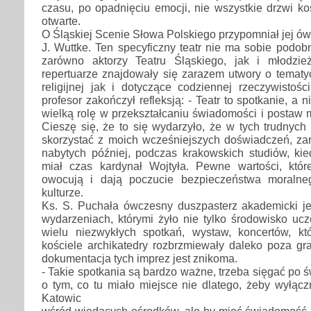
czasu, po opadnięciu emocji, nie wszystkie drzwi koś
otwarte.
O Śląskiej Scenie Słowa Polskiego przypomniał jej ów
J. Wuttke. Ten specyficzny teatr nie ma sobie podob
zarówno aktorzy Teatru Śląskiego, jak i młodzie
repertuarze znajdowały się zarazem utwory o tematy
religijnej jak i dotyczące codziennej rzeczywistoś
profesor zakończył refleksją: - Teatr to spotkanie, a n
wielką rolę w przekształcaniu świadomości i postaw m
Cieszę się, że to się wydarzyło, że w tych trudnyc
skorzystać z moich wcześniejszych doświadczeń, zar
nabytych później, podczas krakowskich studiów, ki
miał czas kardynał Wojtyła. Pewne wartości, któr
owocują i dają poczucie bezpieczeństwa moralne
kulturze.
Ks. S. Puchała ówczesny duszpasterz akademicki je
wydarzeniach, którymi żyło nie tylko środowisko ucz
wielu niezwykłych spotkań, wystaw, koncertów, k
kościele archikatedry rozbrzmiewały daleko poza gra
dokumentacja tych imprez jest znikoma.
- Takie spotkania są bardzo ważne, trzeba sięgać po 
o tym, co tu miało miejsce nie dlatego, żeby wyłąc
Katowic
wśród wiodących ośrodków, ale by mieć świadomość, ż