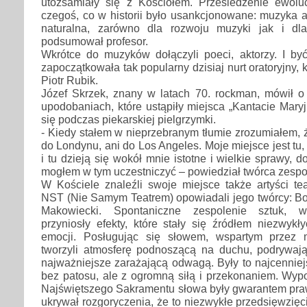
utożsamiały się z Kościołem. Prześledzenie ewolu
czegoś, co w historii było usankcjonowane: muzyka a 
naturalna, zarówno dla rozwoju muzyki jak i dl
podsumował profesor.
Wkrótce do muzyków dołączyli poeci, aktorzy. I 
zapoczątkowała tak popularny dzisiaj nurt oratoryjny, 
Piotr Rubik.
Józef Skrzek, znany w latach 70. rockman, mówił o
upodobaniach, które ustąpiły miejsca „Kantacie Maryjn
się podczas piekarskiej pielgrzymki.
- Kiedy stałem w nieprzebranym tłumie zrozumiałem, 
do Londynu, ani do Los Angeles. Moje miejsce jest tu, b
i tu dzieją się wokół mnie istotne i wielkie sprawy, d
mogłem w tym uczestniczyć – powiedział twórca zesp
W Kościele znaleźli swoje miejsce także artyści te
NST (Nie Samym Teatrem) opowiadali jego twórcy: Bo
Makowiecki. Spontaniczne zespolenie sztuk, ws
przyniosły efekty, które stały się źródłem niezwyk
emocji. Posługując się słowem, wspartym przez 
tworzyli atmosferę podnoszącą na duchu, podrywają
najważniejsze zarażającą odwagą. Były to najcenniejs
bez patosu, ale z ogromną siłą i przekonaniem. Wy
Najświętszego Sakramentu słowa były gwarantem praw
ukrywał rozgoryczenia, że to niezwykłe przedsięwzięc