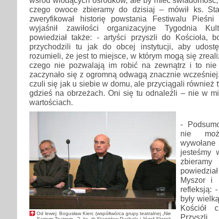
czego owoce zbieramy do dzisiaj – mówił ks. Sta
zweryfikował historię powstania Festiwalu Pieśni
wyjaśnił zawiłości organizacyjne Tygodnia Kultu
powiedział także: - artyści przyszli do Kościoła, 
przychodzili tu jak do obcej instytucji, aby udost
rozumieli, że jest to miejsce, w którym mogą się zreal
czego nie pozwalają im robić na zewnątrz i to nie 
zaczynało się z ogromną odwagą znacznie wcześniej. P
czuli się jak u siebie w domu, ale przyciągali również t
gdzieś na obrzeżach. Oni się tu odnaleźli – nie w mi
wartościach.
- Podsumo
nie moż
wywołan
jesteśmy w
zbieram
powiedział
Myszor i p
refleksją: 
były wielką
Kościół 
Od lewej: Bogusław Kierc (współtwórca grupy teatralnej „Nie
Przysz
Samym Teatrem...”), ks. dr Stanisław Puchała i Józef Skrzek