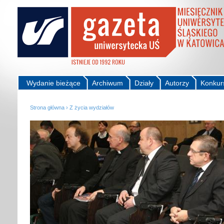
Wydanie bieżące
Archiwum
Działy
Autorzy
Konkur
Strona główna
›
Z życia wydziałów