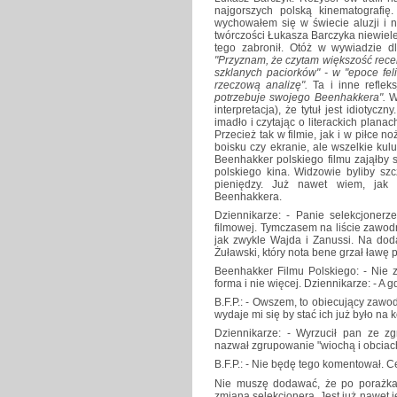
najgorszych polską kinematografię
wychowałem się w świecie aluzji i n
twórczości Łukasza Barczyka niewiele
tego zabronił. Otóż w wywiadzie d
"Przyznam, że czytam większość rece
szklanych paciorków" - w "epoce fel
rzeczową analizę".
Ta i inne refle
potrzebuje swojego Beenhakkera".
W 
interpretacja), że tytuł jest idioty
imadło i czytając o literackich plana
Przecież tak w filmie, jak i w piłce 
boisku czy ekranie, ale wszelkie kul
Beenhakker polskiego filmu zająłby 
polskiego kina. Widzowie byliby sz
pieniędzy. Już nawet wiem, jak 
Beenhakkera.
Dziennikarze: - Panie selekcjonerz
filmowej. Tymczasem na liście zawo
jak zwykle Wajda i Zanussi. Na dod
Żuławski, który nota bene grzał ławę p
Beenhakker Filmu Polskiego: - Nie 
forma i nie więcej. Dziennikarze: - A 
B.F.P.: - Owszem, to obiecujący zawod
wydaje mi się by stać ich już było na
Dziennikarze: - Wyrzucił pan ze z
nazwał zgrupowanie "wiochą i obciac
B.F.P.: - Nie będę tego komentował. 
Nie muszę dodawać, że po porażkac
zmiana selekcjonera. Jest już nawet 