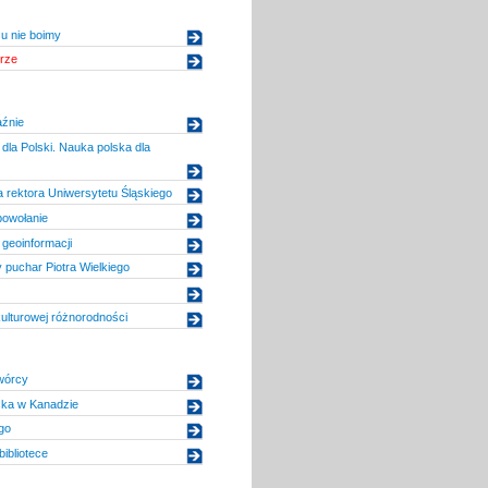
u nie boimy
rze
aźnie
dla Polski. Nauka polska dla
 rektora Uniwersytetu Śląskiego
powołanie
geoinformacji
y puchar Piotra Wielkiego
ulturowej różnorodności
twórcy
lska w Kanadzie
go
ibliotece