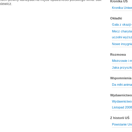
Kronika UŚ
kiewicz.
Kronika Uniwe
Okładki
Gala z okazji
Mecz charyta
uczelni wyższ
Nowe insygnia
Rozmowa
Mistrzowie i 
Jaka przyszłoś
Wspomnienia
Da mihi anim
Wydawnictwo 
Wydawnictwo 
Listopad 2008
Z historii UŚ
Powstanie Uni