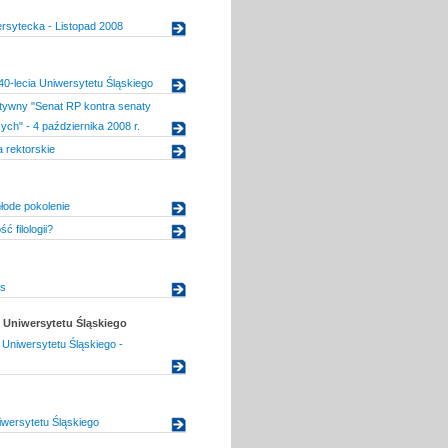
rsytecka - Listopad 2008
 40-lecia Uniwersytetu Śląskiego
tywny "Senat RP kontra senaty
ych" - 4 października 2008 r.
 rektorskie
młode pokolenie
ć filologii?
as
Uniwersytetu Śląskiego
Uniwersytetu Śląskiego -
wersytetu Śląskiego