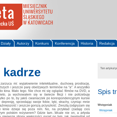
Działy
Autorzy
Konkurs
Konferencja
Historia
Redakcja
 kadrze
Ten artykuł 
zarzuca mi: wyjałowienie intelektualne, duchową prostrację,
wyższych i jeszcze parę obelżywych terminów na "a". A wszystko
Spis t
 do kina. Mało tego. Nie chce mi się oglądać filmów na DVD, a
ieto, ja wychowałem się w świecie fikcji i nie potrzebuję
lko po to, by jakiś cwaniaczek po korespondencyjnym kursie
depresję, sprzedając swoje fobie, lęki, strachy, czyniąc mnie
Wstępniak
źniejszość i jeszcze gorszą przyszłość. Zresztą (odgryzam się
w kinie dzieje się poza nim. No, na przykład (zadaję cios
Wstępniak
jszym polskim reżyserem? Gdzie tam...Wcale nie on, a artysta
a pierwsze strony większości gazet po tym, jak zwymyślał od