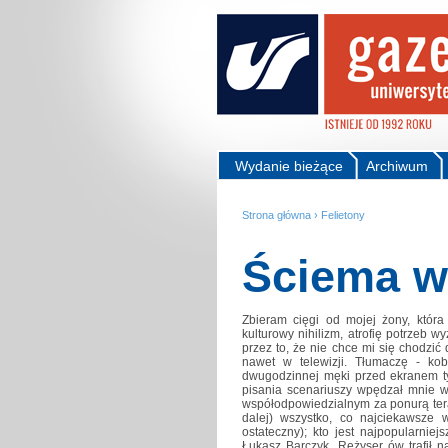
Wydanie bieżące
Archiwum
Strona główna
›
Felietony
Ściema w
Zbieram cięgi od mojej żony, która 
kulturowy nihilizm, atrofię potrzeb 
przez to, że nie chce mi się chodzić
nawet w telewizji. Tłumaczę - kob
dwugodzinnej męki przed ekranem ty
pisania scenariuszy wpędzał mnie w 
współodpowiedzialnym za ponurą tera
dalej) wszystko, co najciekawsze 
ostateczny); kto jest najpopularnie
Łukasz Barczyk. Reżyser ów trafił n