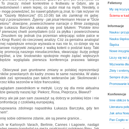
Felietony
. To znaczy: mówił konkretnie o festiwalu w Gdyni, ale ja
iedomówień i wiem lepiej, co autor miał na myśli. Niestety, o
My się kryzys
 mogę powiedzieć, bo nawet gdybym ją znał, to i tak reżyser mi
la "Gazety Wyborczej" (01.10.08) tak oto zamknął mi gębę:
Ściema w kad
nzji z przerażeniem. Żyjemy - jak pisał Hermann Hesse w "Grze
ietonu": dowcipne, powierzchowne narracje o filmie zastępują
Informacje
ksje Łukasza Barczyka ukazały się pod tytułem:
"Polskie kino
pierwszej chwili pomyślałem (cóż za płytka i powierzchowna
Nauka i przyj
czny. Zmusiłem się jednak (na przemian wkręcając sobie palce w
Nauka śląska 
ch Kingi Rusin) do rzeczowej analizy. Cóż za genialna analogia!
nożnej największe emocje wyzwala w nas nie to, co dzieje się na
Śląska
uarowe rozgrywki związane z walką koterii o podział kasy. Taki
Nowe insygnia
się promocją naszego nieudacznictwa, stwarzając iluzję potęgi
częśliwi, a tzw. środowisko spokojnie mogło żądać większych
Liczy się też 
będzie wyglądała pierwsza konferencja prasowa takiego
Wyzwania dla 
e. Obiecywał pan gruntowne zmiany w polskiej reprezentacji
Złoty i srebrn
dników powołanych do kadry znowu te same nazwiska. W ataku
Sempre di piu
atek zaś sprowadza pan takich weteranów jak: Skolimowski i
rzez kilka sezonów w lidze francuskiej.
Promowanie k
zaglądam zawodnikom w metryki. Liczy się dla mnie aktualna
gdzie gwiazdy naszej ligi: Piekorz, Rosa, Pieprzyca, Bławut?
Konferencje
nicy ale jak pan sam zauważył: są dobrzy w polskiej lidze i nie
Inne oblicze 
 konfrontację z czołówką europejską.
Literatura po
grupowania zdolnego napastnika Łukasza Barczyka, gdy ten
hem".
Jak arka Noe
Cenię sobie odmienne zdanie, ale są pewne granice...
Pan Cogito w b
h w Karlovych Varach, Berlinie, Cannes i Łagowie, nastąpi
jeden pewny kandydat na męża opatrzności polskiego filmu. Jak