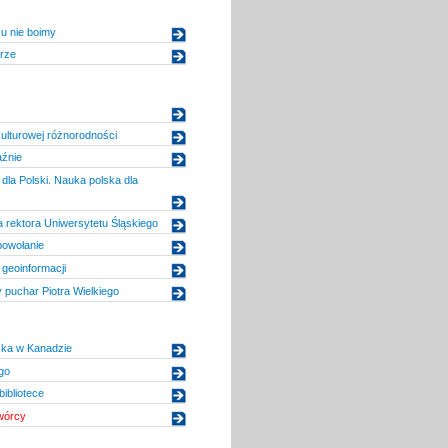
u nie boimy
rze
ulturowej różnorodności
aźnie
dla Polski. Nauka polska dla
 rektora Uniwersytetu Śląskiego
powołanie
geoinformacji
y puchar Piotra Wielkiego
lska w Kanadzie
go
ibliotece
twórcy