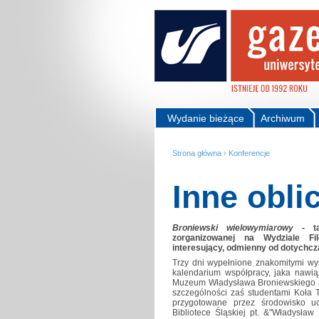
Wydanie bieżące
Archiwum
Strona główna
›
Konferencje
Inne obli
Broniewski wielowymiarowy
- tak
zorganizowanej na Wydziale Fil
interesujący, odmienny od dotychcza
Trzy dni wypełnione znakomitymi wys
kalendarium współpracy, jaka nawią
Muzeum Władysława Broniewskiego a I
szczególności zaś studentami Koła Teo
przygotowane przez środowisko u
Bibliotece Śląskiej pt. &"Władysław