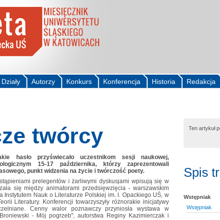
Działy
Autorzy
Konkurs
Konferencja
Historia
Redakcja
cze twórcy
Ten artykuł 
ie hasło przyświecało uczestnikom sesji naukowej,
ologicznym 15-17 października, którzy zaprezentowali
Spis t
sowego, punkt widzenia na życie i twórczość poety.
tąpieniami prelegentów i żarliwymi dyskusjami wpisują się w
zała się między animatorami przedsięwzięcia - warszawskim
nstytutem Nauk o Literaturze Polskiej im. I. Opackiego UŚ, w
Wstępniak
rii Literatury. Konferencji towarzyszyły różnorakie inicjatywy
Wstępniak
czelniane. Cenny walor poznawczy przyniosła wystawa w
 Broniewski - Mój pogrzeb", autorstwa Reginy Kazimierczak i