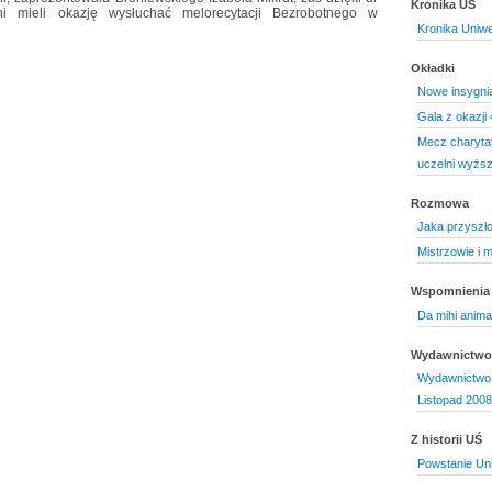
Kronika UŚ
ni mieli okazję wysłuchać melorecytacji Bezrobotnego w
Kronika Uniwe
Okładki
Nowe insygnia
Gala z okazji
Mecz charyta
uczelni wyższ
Rozmowa
Jaka przyszłoś
Mistrzowie i 
Wspomnienia
Da mihi anim
Wydawnictwo 
Wydawnictwo 
Listopad 2008
Z historii UŚ
Powstanie Uni