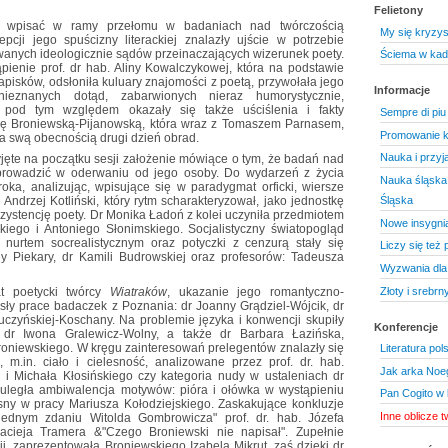
Felietony
ży wpisać w ramy przełomu w badaniach nad twórczością
My się kryzys
pcji jego spuścizny literackiej znalazły ujście w potrzebie
owanych ideologicznie sądów przeinaczających wizerunek poety.
Ściema w kad
pienie prof. dr hab. Aliny Kowalczykowej, która na podstawie
pisków, odsłoniła kuluary znajomości z poetą, przywołała jego
Informacje
ieznanych dotąd, zabarwionych nieraz humorystycznie,
 pod tym względem okazały się także uściślenia i fakty
Sempre di piu
rię Broniewską-Pijanowską, która wraz z Tomaszem Parnasem,
Promowanie k
a swą obecnością drugi dzień obrad.
Nauka i przyj
yjęte na początku sesji założenie mówiące o tym, że badań nad
prowadzić w oderwaniu od jego osoby. Do wydarzeń z życia
Nauka śląska 
ka, analizując, wpisujące się w paradygmat orficki, wiersze
Śląska
Andrzej Kotliński, który rytm scharakteryzował, jako jednostkę
gzystencję poety. Dr Monika Ładoń z kolei uczyniła przedmiotem
Nowe insygnia
kiego i Antoniego Słonimskiego. Socjalistyczny światopogląd
nurtem socrealistycznym oraz potyczki z cenzurą stały się
Liczy się też 
 Piekary, dr Kamili Budrowskiej oraz profesorów: Tadeusza
Wyzwania dla 
Złoty i srebrn
at poetycki twórcy
Wiatraków
, ukazanie jego romantyczno-
ły prace badaczek z Poznania: dr Joanny Grądziel-Wójcik, dr
uczyńskiej-Koschany. Na problemie języka i konwencji skupiły
Konferencje
, dr Iwona Gralewicz-Wolny, a także dr Barbara Łazińska,
oniewskiego. W kręgu zainteresowań prelegentów znalazły się
Literatura po
m.in. ciało i cielesność, analizowane przez prof. dr. hab.
Jak arka Noe
i Michała Kłosińskiego czy kategoria nudy w ustaleniach dr
 uległa ambiwalencja motywów: pióra i ołówka w wystąpieniu
Pan Cogito w b
sny w pracy Mariusza Kołodziejskiego. Zaskakujące konkluzje
Inne oblicze 
jednym zdaniu Witolda Gombrowicza" prof. dr. hab. Józefa
Macieja Tramera &"Czego Broniewski nie napisał". Zupełnie
, zaprezentowała Broniewskiego Izabela Mikrut, zaś dzięki dr