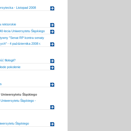
rsytecka - Listopad 2008
 rektorskie
 40-lecia Uniwersytetu Śląskiego
tywny "Senat RP kontra senaty
ych" - 4 października 2008 r.
ć filologii?
młode pokolenie
as
Uniwersytetu Śląskiego
Uniwersytetu Śląskiego -
wersytetu Śląskiego