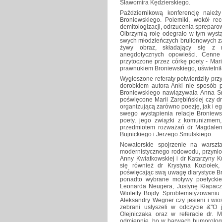
Sławomira Kędzierskiego.
Październikową konferencję nale
Broniewskiego. Polemiki, wokół rece
demitologizacji, odrzucenia sprepar
Olbrzymią rolę odegrało w tym wystą
swych młodzieńczych brulionowych za
żywy obraz, składający się z n
anegdotycznych opowieści. Cenne
przytoczone przez córkę poety - Ma
prawnukiem Broniewskiego, uświetnił
Wygłoszone referaty potwierdziły prz
dorobkiem autora Anki nie sposób 
Broniewskiego nawiązywała Anna Sro
poświęcone Marii Zarębińskiej czy dr 
organizującą zarówno poezję, jak i e
swego wystąpienia relacje Broniews
poety, jego związki z komunizmem, 
przedmiotem rozważań dr Magdaleny
Bujnickiego i Jerzego Smulskiego.
Nowatorskie spojrzenie na warszt
modernistycznego rodowodu, przynios
Anny Kwiatkowskiej i dr Katarzyny K
się również dr Krystyna Koziołek
poświęcając swą uwagę diarystyce Br
ponadto wybrane motywy poetyckie, 
Leonarda Neugera, Justynę Kłapacz 
Wioletty Bojdy. Sproblematyzowaniu
Aleksandry Wegner czy jesieni i wio
zebrani usłyszeli w odczycie &"O 
Olejniczaka oraz w referacie dr. 
odmiennie, bo w barwach humorologii