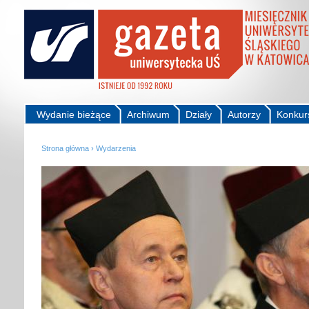
Wydanie bieżące
Archiwum
Działy
Autorzy
Konkur
Strona główna
›
Wydarzenia