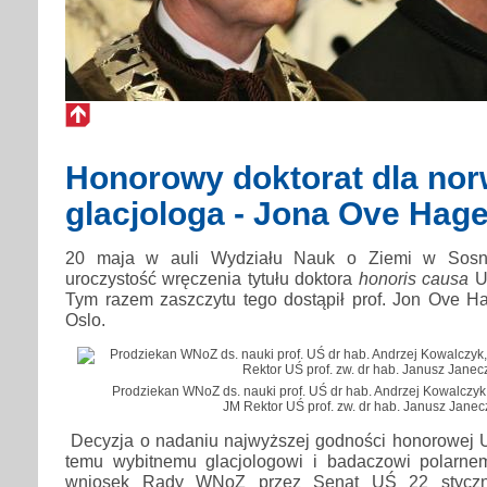
Honorowy doktorat dla no
glacjologa - Jona Ove Hag
20 maja w auli Wydziału Nauk o Ziemi w Sosn
uroczystość wręczenia tytułu doktora
honoris causa
Un
Tym razem zaszczytu tego dostąpił prof. Jon Ove H
Oslo.
Prodziekan WNoZ ds. nauki prof. UŚ dr hab. Andrzej Kowalczyk
JM Rektor UŚ prof. zw. dr hab. Janusz Jane
Decyzja o nadaniu najwyższej godności honorowej U
temu wybitnemu glacjologowi i badaczowi polarne
wniosek Rady WNoZ przez Senat UŚ 22 styczni