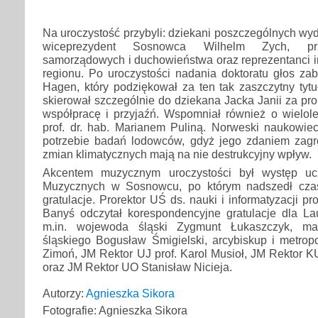
Na uroczystość przybyli: dziekani poszczególnych wyd
wiceprezydent Sosnowca Wilhelm Zych, prz
samorządowych i duchowieństwa oraz reprezentanci i
regionu. Po uroczystości nadania doktoratu głos za
Hagen, który podziękował za ten tak zaszczytny tyt
skierował szczególnie do dziekana Jacka Janii za pro
współpracę i przyjaźń. Wspomniał również o wielole
prof. dr. hab. Marianem Puliną. Norweski naukowiec
potrzebie badań lodowców, gdyż jego zdaniem zagro
zmian klimatycznych mają na nie destrukcyjny wpływ.
Akcentem muzycznym uroczystości był występ uc
Muzycznych w Sosnowcu, po którym nadszedł cza
gratulacje. Prorektor UŚ ds. nauki i informatyzacji pr
Banyś odczytał korespondencyjne gratulacje dla Lau
m.in. wojewoda śląski Zygmunt Łukaszczyk, ma
śląskiego Bogusław Śmigielski, arcybiskup i metrop
Zimoń, JM Rektor UJ prof. Karol Musioł, JM Rektor KU
oraz JM Rektor UO Stanisław Nicieja.
Autorzy:
Agnieszka Sikora
Fotografie: Agnieszka Sikora