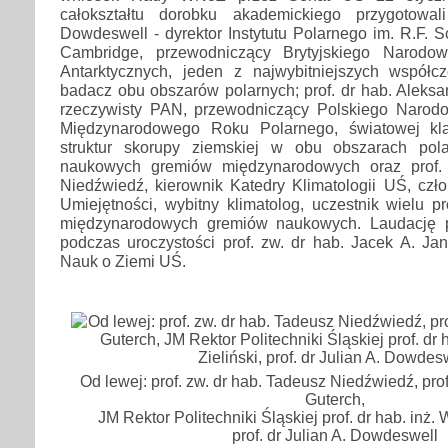
całokształtu dorobku akademickiego przygotowal
Dowdeswell - dyrektor Instytutu Polarnego im. R.F. S
Cambridge, przewodniczący Brytyjskiego Narodo
Antarktycznych, jeden z najwybitniejszych współc
badacz obu obszarów polarnych; prof. dr hab. Aleksa
rzeczywisty PAN, przewodniczący Polskiego Narod
Międzynarodowego Roku Polarnego, światowej kl
struktur skorupy ziemskiej w obu obszarach pola
naukowych gremiów międzynarodowych oraz prof.
Niedźwiedź, kierownik Katedry Klimatologii UŚ, czł
Umiejętności, wybitny klimatolog, uczestnik wielu 
międzynarodowych gremiów naukowych. Laudację pr
podczas uroczystości prof. zw. dr hab. Jacek A. Ja
Nauk o Ziemi UŚ.
Od lewej: prof. zw. dr hab. Tadeusz Niedźwiedź, pro
Guterch,
JM Rektor Politechniki Śląskiej prof. dr hab. inż. 
prof. dr Julian A. Dowdeswell