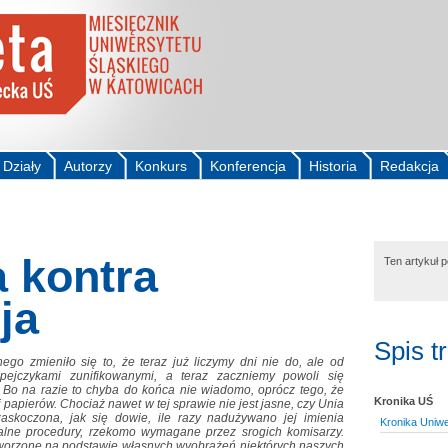
Działy
Autorzy
Konkurs
Konferencja
Historia
Redakcja
a kontra
Ten artykuł 
ja
Spis t
go zmieniło się to, że teraz już liczymy dni nie do, ale od
pejczykami zunifikowanymi, a teraz zaczniemy powoli się
. Bo na razie to chyba do końca nie wiadomo, oprócz tego, że
Kronika UŚ
 papierów. Chociaż nawet w tej sprawie nie jest jasne, czy Unia
skoczona, jak się dowie, ile razy nadużywano jej imienia
Kronika Uniwe
lne procedury, rzekomo wymagane przez srogich komisarzy.
y tworzone na podstawie własnych wyobrażeń niektórych naszych