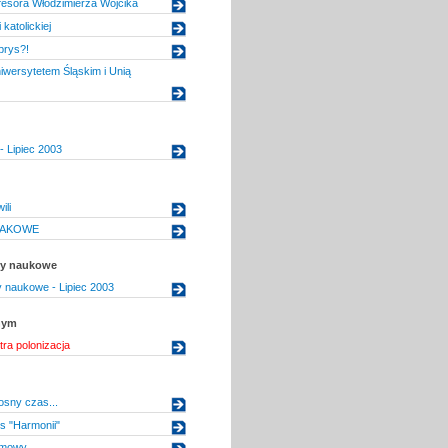
fesora Włodzimierza Wójcika
 katolickiej
prys?!
wersytetem Śląskim i Unią
- Lipiec 2003
ili
JAKOWE
uły naukowe
ły naukowe - Lipiec 2003
nym
tra polonizacja
sny czas...
s "Harmonii"
ilmowy