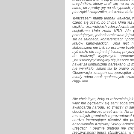
urzędników, którzy brali się na tej
samo, co z próby gry na skrzypcach, z
pieczątki i załącznika, też trzeba dużo
Tymczasem mamy jednak wakacje, wię
czego się uczyć, bo chyba Unia też
ciężkich konwulsjach zdecydowała si
socjalizmu Unia znała NRD. Ale
przodującym, jednak brakowało jej w
się na salonach, konferencjach i pod
krajów kandydackich. Unia jest n
słabeuszem nie był, co uczciwie trzeb
być może nie najmniej istotną przyc
do realizacji wytycznych opraco
,,brukselczycy" mogliby się jeszcze n
nawet za komunizmu narzekano, iż ma
nie wynikało. Jakoś tak to prawo p
Obserwacja zmagań europorządku z t
młody adept nauk społecznych szuka
ciągu lata.
Nie chciałbym, żeby to zabrzmiało jak
więc nie będziemy się sami sobą str
awangarda narodu. To znaczy ci sam
choćby możliwość przetrwania. Na pr
rozmaitych gremiach reprezentował i
bardzo interesujące również dla prz
absolwentów Krajowej Szkoły Adminis
urzędach i pewnie dlatego nie chc
rzeczywistości figurą stylistyczną; w