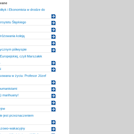
owane
lityk i Ekonomista w drodze do
ersytetu Śląskiego
różowania koleją
tycznym półwyspie
Europejskiej, czyli Marszałek
.
i
sowana w życiu: Profesor Józef
humanistami
a) marihuany!
yjne
e jest przeznaczeniem
uszowo-wakacyjny