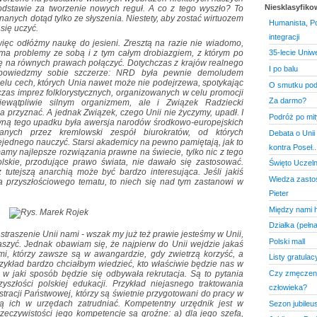
Niesklasyfik
 podstawie za tworzenie nowych reguł. A co z tego wyszło? To
nanych dotąd tylko ze słyszenia. Niestety, aby zostać wirtuozem
Humanista, Po
 się uczyć.
integracji
c odłóżmy naukę do jesieni. Zresztą na razie nie wiadomo,
 ma problemy ze sobą i z tym całym drobiazgiem, z którym po
35-lecie Uniw
ę na równych prawach połączyć. Dotychczas z krajów realnego
I po balu
 powiedzmy sobie szczerze: NRD była pewnie demoludem
ielu cech, których Unia nawet może nie podejrzewa, spotykając
O smutku pod
czas imprez folklorystycznych, organizowanych w celu promocji
Za darmo?
iewątpliwie silnym organizmem, ale i Związek Radziecki
a przyznać. A jednak Związek, czego Unii nie życzymy, upadł. I
Podróż po mi
zyną tego upadku była awersja narodów środkowo-europejskich
wanych przez kremlowski zespół biurokratów, od których
Debata o Unii 
iejednego nauczyć. Starsi akademicy na pewno pamiętają, jak to
kontra Poseł..
my najlepsze rozwiązania prawne na świecie, tylko nic z tego
olskie, przodujące prawo świata, nie dawało się zastosować.
Święto Uczeln
utejszą anarchią może być bardzo interesująca. Jeśli jakiś
Wiedza zasto
 przyszłościowego tematu, to niech się nad tym zastanowi w
Pieter
Między nami 
Działka (pełn
 straszenie Unii nami - wszak my już też prawie jesteśmy w Unii,
Polski mall
aszyć. Jednak obawiam się, że najpierw do Unii wejdzie jakaś
i, którzy zawsze są w awangardzie, gdy zwietrzą korzyść, a
Listy gratulac
zykład bardzo chciałbym wiedzieć, kto właściwie będzie nas w
 w jaki sposób będzie się odbywała rekrutacja. Są to pytania
Czy zmęczeni
yszłości polskiej edukacji. Przykład niejasnego traktowania
człowieka?
tracji Państwowej, którzy są świetnie przygotowani do pracy w
ą ich w urzędach zatrudniać. Kompetentny urzędnik jest w
Sezon jubile
 rzeczywistości jego kompetencje są groźne: a) dla jego szefa,