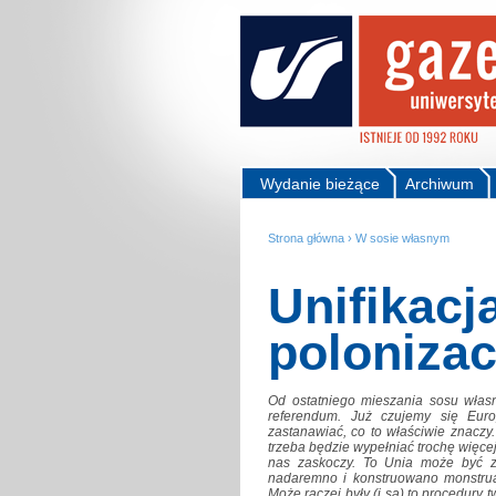
Wydanie bieżące
Archiwum
Strona główna
›
W sosie własnym
Unifikacj
polonizac
Od ostatniego mieszania sosu własne
referendum. Już czujemy się Euro
zastanawiać, co to właściwie znaczy
trzeba będzie wypełniać trochę więcej
nas zaskoczy. To Unia może być za
nadaremno i konstruowano monstrua
Może raczej były (i są) to procedur