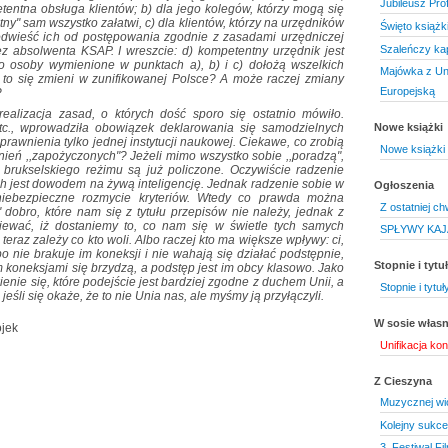
Jubileusz Pro
etentna obsługa klientów; b) dla jego kolegów, którzy mogą się
ny" sam wszystko załatwi, c) dla klientów, którzy na urzędników
Święto książki
 odwieść ich od postępowania zgodnie z zasadami urzędniczej
Szaleńczy ka
ez absolwenta KSAP. I wreszcie: d) kompetentny urzędnik jest
o osoby wymienione w punktach a), b) i c) dołożą wszelkich
Majówka z Uni
y to się zmieni w zunifikowanej Polsce? A może raczej zmiany
Europejską
?
alizacja zasad, o których dość sporo się ostatnio mówiło.
 etc., wprowadziła obowiązek deklarowania się samodzielnych
Nowe książki
rawnienia tylko jednej instytucji naukowej. Ciekawe, co zrobią
Nowe książki 
wnień ,,zapożyczonych"? Jeżeli mimo wszystko sobie ,,poradzą",
i brukselskiego reżimu są już policzone. Oczywiście radzenie
ch jest dowodem na żywą inteligencję. Jednak radzenie sobie w
Ogłoszenia
niebezpieczne rozmycie kryteriów. Wtedy co prawda można
Z ostatniej chw
dobro, które nam się z tytułu przepisów nie należy, jednak z
iewać, iż dostaniemy to, co nam się w świetle tych samych
SPŁYWY KA
teraz zależy co kto woli. Albo raczej kto ma większe wpływy: ci,
o nie brakuje im koneksji i nie wahają się działać podstępnie,
Stopnie i tyt
m koneksjami się brzydzą, a podstęp jest im obcy klasowo. Jako
nie się, które podejście jest bardziej zgodne z duchem Unii, a
Stopnie i tytu
jeśli się okaże, że to nie Unia nas, ale myśmy ją przyłączyli.
W sosie włas
ojek
Unifikacja kon
Z Cieszyna
Muzycznej wio
Kolejny sukce
3. Festiwal F