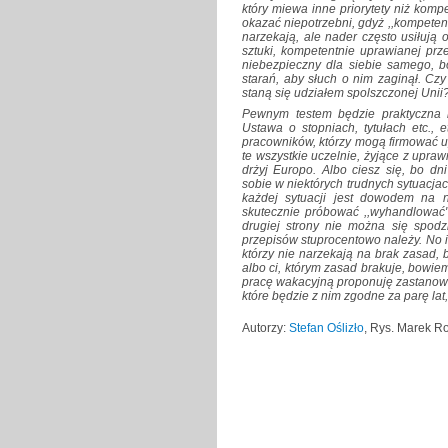
który miewa inne priorytety niż komp
okazać niepotrzebni, gdyż ,,kompetent
narzekają, ale nader często usiłują
sztuki, kompetentnie uprawianej prz
niebezpieczny dla siebie samego, b
starań, aby słuch o nim zaginął. Cz
staną się udziałem spolszczonej Unii
Pewnym testem będzie praktyczna re
Ustawa o stopniach, tytułach etc.,
pracowników, którzy mogą firmować up
te wszystkie uczelnie, żyjące z upra
drżyj Europo. Albo ciesz się, bo dn
sobie w niektórych trudnych sytuacja
każdej sytuacji jest dowodem na 
skutecznie próbować ,,wyhandlować" 
drugiej strony nie można się spodz
przepisów stuprocentowo należy. No i 
którzy nie narzekają na brak zasad, b
albo ci, którym zasad brakuje, bowie
pracę wakacyjną proponuję zastanowie
które będzie z nim zgodne za parę lat, 
Autorzy:
Stefan Oślizło
, Rys. Marek R