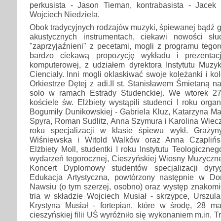
perkusista - Jason Tieman, kontrabasista - Jacek N
Wojciech Niedziela.
Obok tradycyjnych rodzajów muzyki, śpiewanej bądź gr
akustycznych instrumentach, ciekawi nowości słu
"zaprzyjaźnieni" z pecetami, mogli z programu tego
bardzo ciekawą propozycję wykładu i prezentacj
komputerowej, z udziałem dyrektora Instytutu Muzyki
Cienciały. Inni mogli oklaskiwać swoje koleżanki i 
Orkiestrze Dętej z adi.II st. Stanisławem Śmietaną n
solo w ramach Estrady Studenckiej. We wtorek 2
kościele św. Elżbiety wystąpili studenci I roku organ
Bogumiły Dunikowskiej - Gabriela Kluz, Katarzyna M
Spyra, Roman Sudlitz, Anna Szymura i Karolina Wiecz
roku specjalizacji w klasie śpiewu wykł. Grażyn
Wiśniewska i Witold Walków oraz Anna Czaplińsk
Elżbiety Moll, studentki I roku Instytutu Teologiczne
wydarzeń tegorocznej, Cieszyńskiej Wiosny Muzycznej
Koncert Dyplomowy studentów specjalizacji dyry
Edukacja Artystyczna, powtórzony następnie w 
Nawsiu (o tym szerzej, osobno) oraz występ znakomi
tria w składzie Wojciech Musiał - skrzypce, Urszula
Krystyna Musiał - fortepian, które w środę, 28 m
cieszyńskiej filii UŚ wyróżniło się wykonaniem m.in. Tr