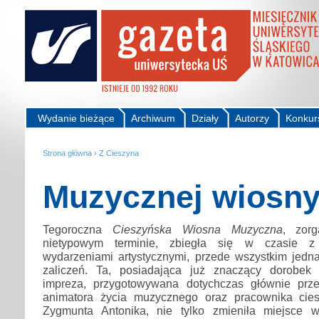
Wydanie bieżące
Archiwum
Działy
Autorzy
Konkur
Strona główna
›
Z Cieszyna
Muzycznej wiosny 
Tegoroczna
Cieszyńska Wiosna Muzyczna
, zor
nietypowym terminie, zbiegła się w czasie z 
wydarzeniami artystycznymi, przede wszystkim jed
zaliczeń. Ta, posiadająca już znaczący dorobek i
impreza, przygotowywana dotychczas głównie prze
animatora życia muzycznego oraz pracownika cieszy
Zygmunta Antonika, nie tylko zmieniła miejsce 