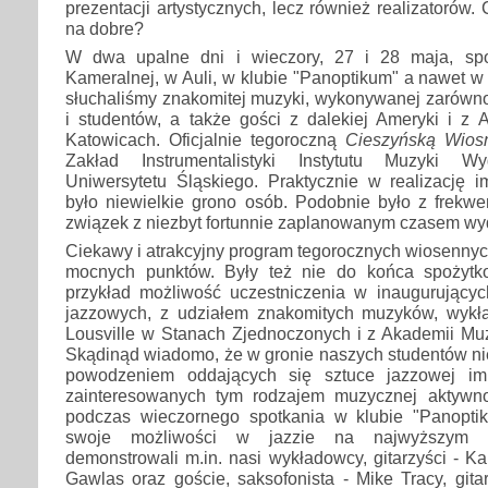
prezentacji artystycznych, lecz również realizatorów.
na dobre?
W dwa upalne dni i wieczory, 27 i 28 maja, spo
Kameralnej, w Auli, w klubie "Panoptikum" a nawet w 
słuchaliśmy znakomitej muzyki, wykonywanej zarówn
i studentów, a także gości z dalekiej Ameryki i z
Katowicach. Oficjalnie tegoroczną
Cieszyńską Wios
Zakład Instrumentalistyki Instytutu Muzyki Wy
Uniwersytetu Śląskiego. Praktycznie w realizację
było niewielkie grono osób. Podobnie było z frekwe
związek z niezbyt fortunnie zaplanowanym czasem wy
Ciekawy i atrakcyjny program tegorocznych wiosennych
mocnych punktów. Były też nie do końca spożytk
przykład możliwość uczestniczenia w inaugurujący
jazzowych, z udziałem znakomitych muzyków, wykł
Lousville w Stanach Zjednoczonych i z Akademii Mu
Skądinąd wiadomo, że w gronie naszych studentów nie
powodzeniem oddających się sztuce jazzowej impr
zainteresowanych tym rodzajem muzycznej aktywno
podczas wieczornego spotkania w klubie "Panopti
swoje możliwości w jazzie na najwyższym 
demonstrowali m.in. nasi wykładowcy, gitarzyści - Kar
Gawlas oraz goście, saksofonista - Mike Tracy, gita