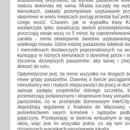
statusu dokonała się sama. Miasta zaczęły się r
kierunkach, zakłady przemysłowe usytuowane prz
stopniowo w wielu miejscach pociąg przestał być potr
czego wozić. Czasem, jak w wypadku trasy Kat
wystarczyła tylko rywalizacja dwóch przedsiębiorst
puszczają swoje wozy co 5 minut, by zapotrzebowani
zanikło - mimo obiektywnie świetnie usytuowan
wielkiego miasta. Gdzie indziej pasażerów odebrali k
i mercedesach dostawczych poprzerabianych na auto
kursujący w różnych kierunkach o dowolnej porze i 
życzenia dzisiejszych pasażerów: aby taniej i (zwy
dotrzeć do celu.
Optymistyczne jest, że mimo wszystko na drogach że
nowe grupy pasażerów. Dawniej o świcie pociągam
mieszkańcy wsi i małych miejscowości do pracy w duż
opisuje zastępy urzędników różnego szczebla, 
przemierzają pośpiesznymi i ekspresami trasy ponads
japiszonów, co w przedziale biznesowym InterCity
dojeżdżają regularnie z Krakowa do Warszawy, 
pośrednictwem swych komórek i laptopów podł
pajęczyny. Przebywając w świecie wirtualnym w og
okno, więc jest im wszystko jedno, co się tam z
dzisiejszych warunkach pasażerowie idealni.