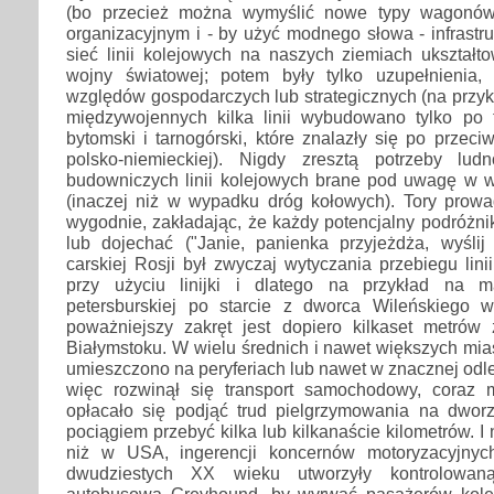
(bo przecież można wymyślić nowe typy wagonów
organizacyjnym i - by użyć modnego słowa - infrastr
sieć linii kolejowych na naszych ziemiach ukształt
wojny światowej; potem były tylko uzupełnienia
względów gospodarczych lub strategicznych (na przyk
międzywojennych kilka linii wybudowano tylko po
bytomski i tarnogórski, które znalazły się po przeci
polsko-niemieckiej). Nigdy zresztą potrzeby lud
budowniczych linii kolejowych brane pod uwagę w w
(inaczej niż w wypadku dróg kołowych). Tory prowad
wygodnie, zakładając, że każdy potencjalny podróżni
lub dojechać ("Janie, panienka przyjeżdża, wyślij
carskiej Rosji był zwyczaj wytyczania przebiegu lin
przy użyciu linijki i dlatego na przykład na ma
petersburskiej po starcie z dworca Wileńskiego 
poważniejszy zakręt jest dopiero kilkaset metrów
Białymstoku. W wielu średnich i nawet większych mi
umieszczono na peryferiach lub nawet w znacznej odle
więc rozwinął się transport samochodowy, coraz m
opłacało się podjąć trud pielgrzymowania na dwor
pociągiem przebyć kilka lub kilkanaście kilometrów. I n
niż w USA, ingerencji koncernów motoryzacyjnych
dwudziestych XX wieku utworzyły kontrolowan
autobusową Greyhound, by wyrwać pasażerów kolejo