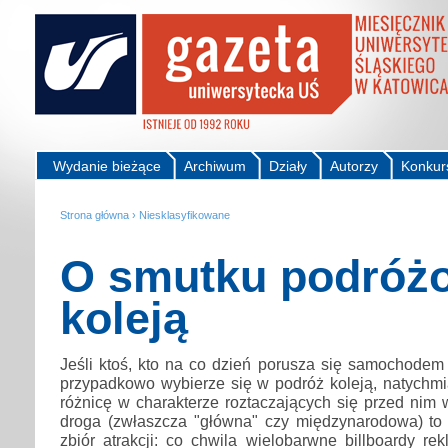
Wydanie bieżące
Archiwum
Działy
Autorzy
Konkur
Strona główna
›
Niesklasyfikowane
O smutku podróż
koleją
Jeśli ktoś, kto na co dzień porusza się samochodem
przypadkowo wybierze się w podróż koleją, natychm
różnicę w charakterze roztaczających się przed nim
droga (zwłaszcza "główna" czy międzynarodowa) to j
zbiór atrakcji: co chwila wielobarwne billboardy re