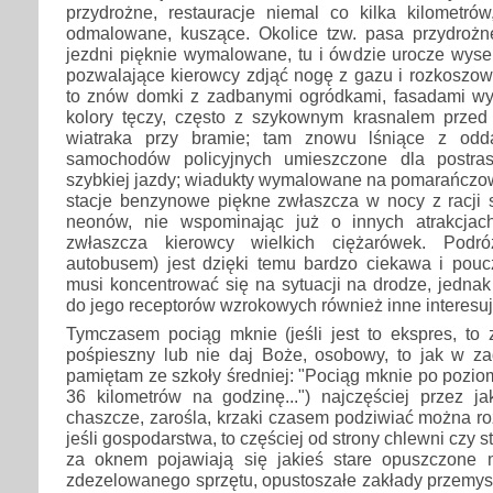
przydrożne, restauracje niemal co kilka kilometrów
odmalowane, kuszące. Okolice tzw. pasa przydrożn
jezdni pięknie wymalowane, tu i ówdzie urocze wyse
pozwalające kierowcy zdjąć nogę z gazu i rozkoszowa
to znów domki z zadbanymi ogródkami, fasadami w
kolory tęczy, często z szykownym krasnalem przed
wiatraka przy bramie; tam znowu lśniące z odda
samochodów policyjnych umieszczone dla postra
szybkiej jazdy; wiadukty wymalowane na pomarańczow
stacje benzynowe piękne zwłaszcza w nocy z racji
neonów, nie wspominając już o innych atrakcjach
zwłaszcza kierowcy wielkich ciężarówek. Pod
autobusem) jest dzięki temu bardzo ciekawa i pouc
musi koncentrować się na sytuacji na drodze, jedna
do jego receptorów wzrokowych również inne interesu
Tymczasem pociąg mknie (jeśli jest to ekspres, to z 
pośpieszny lub nie daj Boże, osobowy, to jak w zad
pamiętam ze szkoły średniej: "Pociąg mknie po pozio
36 kilometrów na godzinę...") najczęściej przez ja
chaszcze, zarośla, krzaki czasem podziwiać można ro
jeśli gospodarstwa, to częściej od strony chlewni czy s
za oknem pojawiają się jakieś stare opuszczone 
zdezelowanego sprzętu, opustoszałe zakłady przemysło