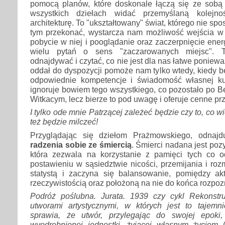
pomocą planów, które doskonale łączą się ze sobą
wszystkich dziełach widać przemyślaną kolejno
architekturę. To "ukształtowany" świat, którego nie spo
tym przekonać, wystarcza nam możliwość wejścia w t
pobycie w niej i pooglądanie oraz zaczerpnięcie ener
wielu pytań o sens "zaczarowanych miejsc". 
odnajdywać i czytać, co nie jest dla nas łatwe ponieważ
oddał do dyspozycji pomoże nam tylko wtedy, kiedy 
odpowiednie kompetencje i świadomość własnej ku
ignoruje bowiem tego wszystkiego, co pozostało po 
Witkacym, lecz bierze to pod uwagę i oferuje cenne p
I tylko ode mnie Patrzącej zależeć będzie czy to, co 
też będzie milczeć!
Przyglądając się dziełom Prażmowskiego, odnaj
radzenia sobie ze śmiercią
. Śmierci nadana jest poz
która zezwala na korzystanie z pamięci tych co ode
postawieniu w sąsiedztwie nicości, przemijania i roz
statystą i zaczyna się balansowanie, pomiędzy a
rzeczywistością oraz położoną na nie do końca rozpo
Podróż poślubna. Jurata. 1939 czy cykl Rekonstr
utworami artystycznymi, w których jest to tajemni
sprawia, że utwór, przylegając do swojej epoki,
wyodrębnionej jednostki, żyjącej własnym życiem
(