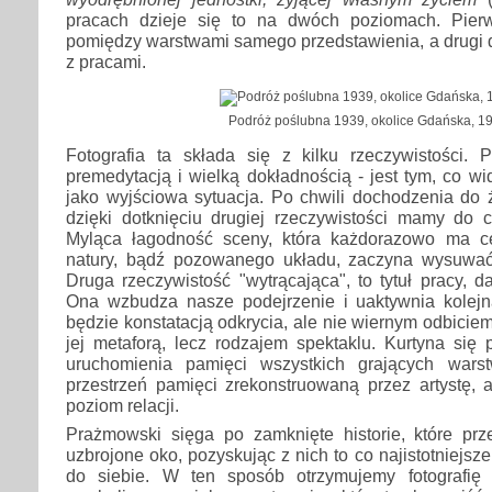
pracach dzieje się to na dwóch poziomach. Pierw
pomiędzy warstwami samego przedstawienia, a drugi d
z pracami.
Podróż poślubna 1939, okolice Gdańska, 1
Fotografia ta składa się z kilku rzeczywistości.
premedytacją i wielką dokładnością - jest tym, co wi
jako wyjściowa sytuacja. Po chwili dochodzenia do 
dzięki dotknięciu drugiej rzeczywistości mamy do c
Myląca łagodność sceny, która każdorazowo ma c
natury, bądź pozowanego układu, zaczyna wysuwać
Druga rzeczywistość "wytrącająca", to tytuł pracy, d
Ona wzbudza nasze podejrzenie i uaktywnia kolejną
będzie konstatacją odkrycia, ale nie wiernym odbiciem
jej metaforą, lecz rodzajem spektaklu. Kurtyna się
uruchomienia pamięci wszystkich grających war
przestrzeń pamięci zrekonstruowaną przez artystę,
poziom relacji.
Prażmowski sięga po zamknięte historie, które pr
uzbrojone oko, pozyskując z nich to co najistotniejsze
do siebie. W ten sposób otrzymujemy fotografię 