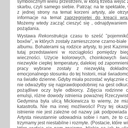
symbolicznym wielu przestrzeni, w którą trzeba wejść
skarbu, czyli samego siebie. Patrząc na te spektakle
z jednej strony na temat korzeni artysty, ale otr
informacje na temat
zaprzęgniętej do kreacji wra
Możemy wtedy zacząć cieszyć się , odnajdywaniem 
pożądania.
Wystawa
Rekonstrukcja
czasu to sześć "pojemników
boxów", w których zostały zamieszczone czarno-białe 
albumu. Bohaterami są rodzice artysty, to jest Kazimier
tutaj przedstawieni w rozciągłości pomiędzy bie
wieczności. Użycie kolorowych, choinkowych świa
niezwykle ciepłej temperatury, dalekiej od zapomnien
pracy wybrane zostały z niezwykłą dokładno
emocjonalnego stosunku do tej historii, miał świadom
na światło dzienne. Gdyby miała pozostać wyłącznie
nie odważyłby się najprawdopodobniej na gest odkur
pożądliwe oczy byle odbiorcy. Zdjęcia rodzinne
emulsji, różne dowody istnienia poważnej Rzeczywisto
Gedymina była ulicą Mickiewicza to wiemy, że mi
katastrofa. Nie ma innej możliwości! Przy tej okaz
istnienie nie jest zależne od nazwy jak podpowiada
Artysta nieustannie udowadnia sobie i nam, że to c
trzymamy jest niestabilne i rozmyte. (Postacie, które w