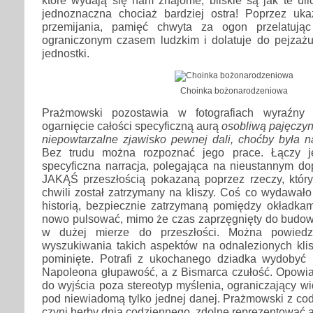
które wydają się nam znajome, bliskie są jak te uli
jednoznaczna chociaż bardziej ostra! Poprzez uk
przemijania, pamięć chwyta za ogon przelatuj
ograniczonym czasem ludzkim i dolatuje do pejzażu 
jednostki.
Choinka bożonarodzeniowa
Prażmowski pozostawia w fotografiach wyraźny 
ogarnięcie całości specyficzną aurą
osobliwą pajęczyną
niepowtarzalne zjawisko pewnej dali, choćby była n
Bez trudu można rozpoznać jego prace. Łączy j
specyficzna narracja, polegająca na nieustannym do
JAKĄŚ przeszłością pokazaną poprzez rzeczy, który
chwili został zatrzymany na kliszy. Coś co wydawało
historią, bezpiecznie zatrzymaną pomiędzy okładka
nowo pulsować, mimo że czas zaprzęgnięty do budow
w dużej mierze do przeszłości. Można powiedz
wyszukiwania takich aspektów na odnalezionych klis
pominięte. Potrafi z ukochanego dziadka wydobyć 
Napoleona głupawość, a z Bismarca czułość. Opowia
do wyjścia poza stereotyp myślenia, ograniczający w
pod niewiadomą tylko jednej danej. Prażmowski z co
czyni herby dnia codziennego, zdolne reprezentować a