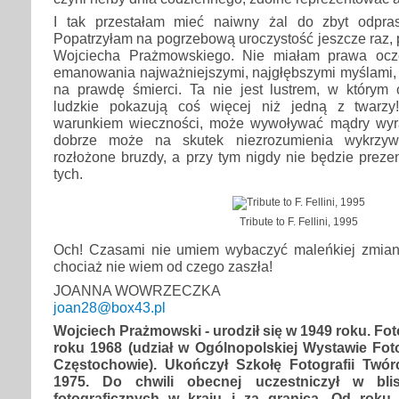
I tak przestałam mieć naiwny żal do zbyt odpra
Popatrzyłam na pogrzebową uroczystość jeszcze raz,
Wojciecha Prażmowskiego. Nie miałam prawa ocz
emanowania najważniejszymi, najgłębszymi myślami,
na prawdę śmierci. Ta nie jest lustrem, w którym o
ludzkie pokazują coś więcej niż jedną z twarzy
warunkiem wieczności, może wywoływać mądry wyra
dobrze może na skutek niezrozumienia wykrzy
rozłożone bruzdy, a przy tym nigdy nie będzie prez
tych.
Tribute to F. Fellini, 1995
Och! Czasami nie umiem wybaczyć maleńkiej zmian
chociaż nie wiem od czego zaszła!
JOANNA WOWRZECZKA
joan28@box43.pl
Wojciech Prażmowski - urodził się w 1949 roku. Fot
roku 1968 (udział w Ogólnopolskiej Wystawie Foto
Częstochowie). Ukończył Szkołę Fotografii Twó
1975. Do chwili obecnej uczestniczył w bl
fotograficznych w kraju i za granicą. Od roku