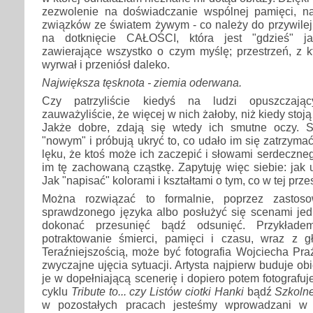
zezwolenie na doświadczanie wspólnej pamięci, na
związków ze światem żywym - co należy do przywilej
na dotknięcie CAŁOŚCI, która jest "gdzieś" ja
zawierające wszystko o czym myślę; przestrzeń, z k
wyrwał i przeniósł daleko.
Największa tęsknota - ziemia oderwana.
Czy patrzyliście kiedyś na ludzi opuszczają
zauważyliście, że więcej w nich żałoby, niż kiedy stoją
Jakże dobre, zdają się wtedy ich smutne oczy. 
"nowym" i próbują ukryć to, co udało im się zatrzyma
lęku, że ktoś może ich zaczepić i słowami serdeczne
im tę zachowaną cząstkę. Zapytuję więc siebie: jak
Jak "napisać" kolorami i kształtami o tym, co w tej prze
Można rozwiązać to formalnie, poprzez zastoso
sprawdzonego języka albo posłużyć się scenami je
dokonać przesunięć bądź odsunięć. Przykład
potraktowanie śmierci, pamięci i czasu, wraz z 
Teraźniejszością, może być fotografia Wojciecha Pr
zwyczajne ujęcia sytuacji. Artysta najpierw buduje ob
je w dopełniającą scenerię i dopiero potem fotografuj
cyklu
Tribute to... czy Listów ciotki Hanki
bądź
Szkolne
w pozostałych pracach jesteśmy wprowadzani w