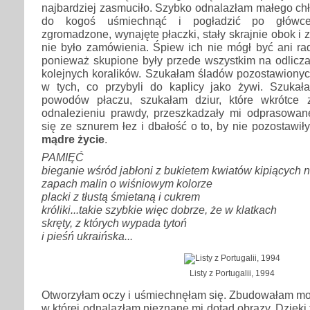
najbardziej zasmuciło. Szybko odnalazłam małego ch
do kogoś uśmiechnąć i pogładzić po główc
zgromadzone, wynajęte płaczki, stały skrajnie obok i 
nie było zamówienia. Śpiew ich nie mógł być ani ra
ponieważ skupione były przede wszystkim na odlicza
kolejnych koralików. Szukałam śladów pozostawionyc
w tych, co przybyli do kaplicy jako żywi. Szuka
powodów płaczu, szukałam dziur, które wkrótce
odnalezieniu prawdy, przeszkadzały mi odprasowane
się ze sznurem łez i dbałość o to, by nie pozostawił
mądre życie
.
PAMIĘĆ
bieganie wśród jabłoni z bukietem kwiatów kipiących 
zapach malin o wiśniowym kolorze
placki z tłustą śmietaną i cukrem
króliki...takie szybkie więc dobrze, że w klatkach
skręty, z których wypada tytoń
i pieśń ukraińska...
Listy z Portugalii, 1994
Otworzyłam oczy i uśmiechnęłam się. Zbudowałam most
w której odnalazłam nieznane mi dotąd obrazy. Dzięki 