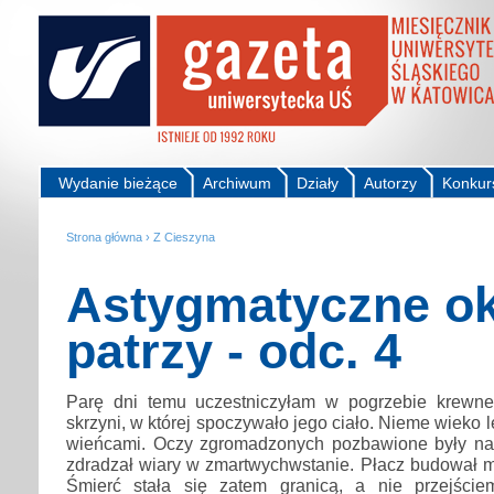
Wydanie bieżące
Archiwum
Działy
Autorzy
Konkur
Strona główna
›
Z Cieszyna
Astygmatyczne o
patrzy - odc. 4
Parę dni temu uczestniczyłam w pogrzebie krewne
skrzyni, w której spoczywało jego ciało. Nieme wieko le
wieńcami. Oczy zgromadzonych pozbawione były nadz
zdradzał wiary w zmartwychwstanie. Płacz budował m
Śmierć stała się zatem granicą, a nie przejście