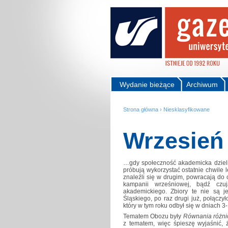
Wydanie bieżące
Archiwum
Strona główna
›
Niesklasyfikowane
Wrzesień 
…gdy społeczność akademicka dzieli
próbują wykorzystać ostatnie chwile l
znaleźli się w drugim, powracają do c
kampanii wrześniowej, bądź cz
akademickiego. Zbiory te nie są 
Śląskiego, po raz drugi już, połącz
który w tym roku odbył się w dniach
Tematem Obozu były
Równania różni
z tematem, więc śpieszę wyjaśnić,