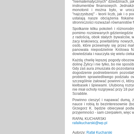
"niematematycznych" dziedzinach, ja
instrumentów finansowych. Jednakż
monotonii i można było, w urocz
"najczystszej" - teorii liczb, jak i o
ustalają nasze obciążenia fiskalne
stronniczości rozważań równanistów 
Spotkanie kilku pokoleń i różnorod
pomimo rozsiewanych gdzieniegdzie 
z radością, obok stałych bywalców, w
żacy krakowscy, powitaliśmy nowych
osób, które przewinęły się przez m
panowała niepodzielnie Królowa N
dowiedziała i nauczyła się wielu ciek
Każdą chwilę lepszej pogody obozow
dolinę Żylicy i nie tylko, bo nie spos
Gdy zaś aura zmuszała do pozostania
dogodzenie podniebieniom pozostałyc
problem sprawiedliwego podziału owy
szczególnie żałować powinni ci, któ
kiełbasek i śpiewami. Ulubioną rozr
nie miał ochoty rozgrywać przy 18 pu
Scrabble.
Powinno cieszyć i napawać dumą, że
nauce i robią to bezinteresownie (b
Grzegorz K. będzie obiecywał podwy
przyjemności - sam czerpałem, więc 
RAFAŁ KUCHARSKI
rafalkucharski@wp.pl
Autorzy:
Rafał Kucharski