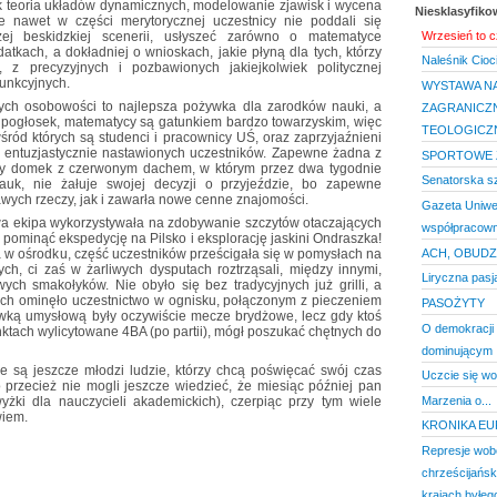
k teoria układów dynamicznych, modelowanie zjawisk i wycena
Niesklasyfik
e nawet w części merytorycznej uczestnicy nie poddali się
ej beskidzkiej scenerii, usłyszeć zarówno o matematyce
Wrzesień to c
 podatkach, a dokładniej o wnioskach, jakie płyną dla tych, którzy
Naleśnik Cioci
, z precyzyjnych i pozbawionych jakiejkolwiek politycznej
funkcyjnych.
WYSTAWA NA
nych osobowości to najlepsza pożywka dla zarodków nauki, a
ZAGRANICZN
pogłosek, matematycy są gatunkiem bardzo towarzyskim, więc
TEOLOGICZ
śród których są studenci i pracownicy UŚ, oraz zaprzyjaźnieni
, entuzjastycznie nastawionych uczestników. Zapewne żadna z
SPORTOWE Ż
ały domek z czerwonym dachem, w którym przez dwa tygodnie
Senatorska sz
auk, nie żałuje swojej decyzji o przyjeździe, bo zapewne
awych rzeczy, jak i zawarła nowe cenne znajomości.
Gazeta Uniwe
a ekipa wykorzystywała na zdobywanie szczytów otaczających
współpracown
ób pominąć ekspedycję na Pilsko i eksplorację jaskini Ondraszka!
ACH, OBUDZI
 w ośrodku, część uczestników prześcigała się w pomysłach na
h, ci zaś w żarliwych dysputach roztrząsali, między innymi,
Liryczna pasj
ch smakołyków. Nie obyło się bez tradycyjnych już grilli, a
rych ominęło uczestnictwo w ognisku, połączonym z pieczeniem
PASOŻYTY
ywką umysłową były oczywiście mecze brydżowe, lecz gdy ktoś
O demokracji
nktach wylicytowane 4BA (po partii), mógł poszukać chętnych do
dominującym
 są jeszcze młodzi ludzie, którzy chcą poświęcać swój czas
Uczcie się wol
o przecież nie mogli jeszcze wiedzieć, że miesiąc później pan
Marzenia o...
żki dla nauczycieli akademickich), czerpiąc przy tym wiele
wiem.
KRONIKA E
Represje wob
chrześcijańsk
krajach byłeg