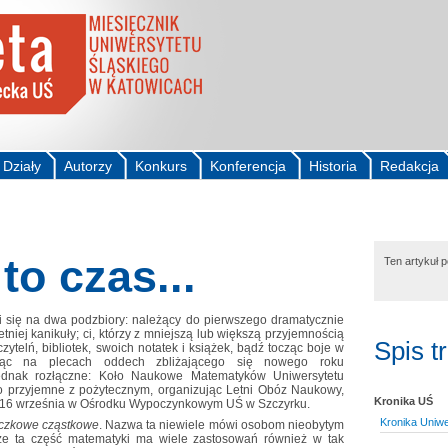
Działy
Autorzy
Konkurs
Konferencja
Historia
Redakcja
to czas...
Ten artykuł 
 się na dwa podzbiory: należący do pierwszego dramatycznie
etniej kanikuły; ci, którzy z mniejszą lub większą przyjemnością
Spis t
zytelń, bibliotek, swoich notatek i książek, bądź tocząc boje w
ując na plecach oddech zbliżającego się nowego roku
jednak rozłączne: Koło Naukowe Matematyków Uniwersytetu
yło przyjemne z pożytecznym, organizując Letni Obóz Naukowy,
Kronika UŚ
 3-16 września w Ośrodku Wypoczynkowym UŚ w Szczyrku.
Kronika Uniw
czkowe cząstkowe
. Nazwa ta niewiele mówi osobom nieobytym
 że ta część matematyki ma wiele zastosowań również w tak