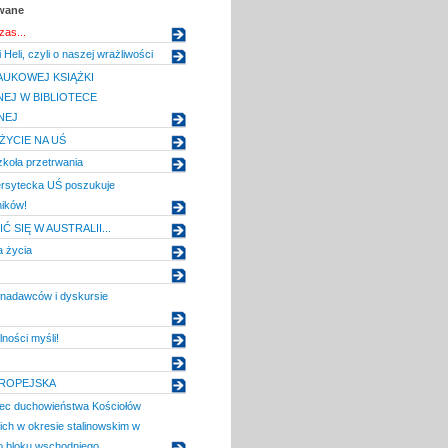
owane
zas...
 Heli, czyli o naszej wrażliwości
UKOWEJ KSIĄŻKI
EJ W BIBLIOTECE
NEJ
YCIE NA UŚ
koła przetrwania
rsytecka UŚ poszukuje
ików!
Ć SIĘ W AUSTRALII...
a życia
 nadawców i dyskursie
ności myśli!
UROPEJSKA
ec duchowieństwa Kościołów
ich w okresie stalinowskim w
o bloku wschodniego