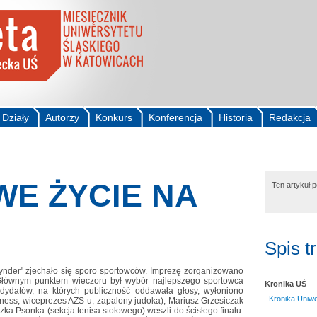
Działy
Autorzy
Konkurs
Konferencja
Historia
Redakcja
E ŻYCIE NA
Ten artykuł 
Spis t
ynder" zjechało się sporo sportowców. Imprezę zorganizowano
Głównym punktem wieczoru był wybór najlepszego sportowca
Kronika UŚ
dydatów, na których publiczność oddawała głosy, wyłoniono
Kronika Uniw
fitness, wiceprezes AZS-u, zapalony judoka), Mariusz Grzesiczak
zka Psonka (sekcja tenisa stołowego) weszli do ścisłego finału.