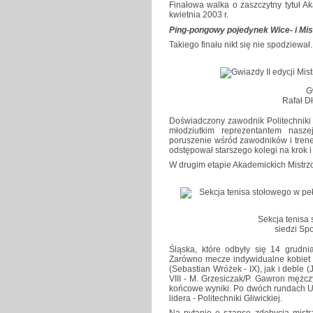
Finałowa walka o zaszczytny tytuł A
kwietnia 2003 r.
Ping-pongowy pojedynek Wice- i Mis
Takiego finału nikt się nie spodziewał.
G
Rafał Dł
Doświadczony zawodnik Politechniki Gl
młodziutkim reprezentantem nasz
poruszenie wśród zawodników i tren
odstępował starszego kolegi na krok i 
W drugim etapie Akademickich Mistrz
Sekcja tenisa
siedzi Sp
Śląska, które odbyły się 14 grudni
Zarówno mecze indywidualne kobiet (
(Sebastian Wróżek - IX), jak i deble (J
VIII - M. Grzesiczak/P. Gawron mężcz
końcowe wyniki. Po dwóch rundach Uniw
lidera - Politechniki Gliwickiej.