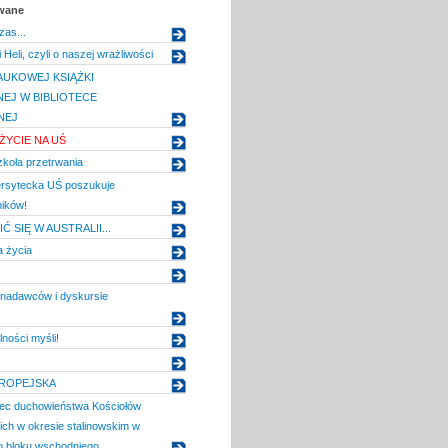
owane
zas...
 Heli, czyli o naszej wrażliwości
UKOWEJ KSIĄŻKI
EJ W BIBLIOTECE
NEJ
YCIE NA UŚ
koła przetrwania
rsytecka UŚ poszukuje
ików!
Ć SIĘ W AUSTRALII...
a życia
 nadawców i dyskursie
ności myśli!
UROPEJSKA
ec duchowieństwa Kościołów
ich w okresie stalinowskim w
o bloku wschodniego