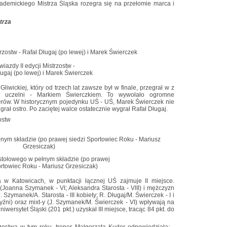
kademickiego Mistrza Śląska rozegra się na przełomie marca i
trza
wiazdy II edycji Mistrzostw -
ugaj (po lewej) i Marek Świerczek
iwickiej, który od trzech lat zawsze był w finale, przegrał w z
ej uczelni - Markiem Świerczkiem. To wywołało ogromne
erów. W historycznym pojedynku UŚ - UŚ, Marek Świerczek nie
grał ostro. Po zaciętej walce ostatecznie wygrał Rafał Długaj.
ostw
 stołowego w pełnym składzie (po prawej
ortowiec Roku - Mariusz Grzesiczak)
a w Katowicach, w punktacji łącznej UŚ zajmuje II miejsce.
Joanna Szymanek - VI; Aleksandra Starosta - VIII) i mężczyzn
. Szymanek/A. Starosta - III kobiety; R. Długaj/M. Świerczek - I i
yźni) oraz mixt-y (J. Szymanek/M. Świerczek - VI) wpływają na
ersytet Śląski (201 pkt.) uzyskał III miejsce, tracąc 84 pkt. do