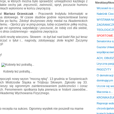
ncje, w których można było sprawdzić umiejętności każdego z
Niesklasyfik
akie cechy jak: zręczność, zwinność, spryt, poczucie humoru
ynkach wyłoniono w końcu zwycięzcę.
Wrzesień to c
mał
Mariusz Grzesiczak
- Pracownik Instytutu Informatyki w
Naleśnik Cioci
sa stołowego. W czasie studiów godnie reprezentował barwy
WYSTAWA NA
egów po fachu. Zdobył drużynowo złoty medal na Akademickich
 temu. -
Oprócz gry w ping-ponga, lubię oczywiście piłkę nożną,
ZAGRANICZN
aje mi ogromną satysfakcję i poczucie, że robię coś dla siebie,
TEOLOGICZ
res dnia codziennego - wyjaśnia zwycięzca.
SPORTOWE Ż
dzili resztę wieczoru. Słowem -
to był bal nad bale!
Ale już teraz
zyć o tytuł i... nagrody, zdobywając złote krążki! Życzymy
Senatorska sz
ji!
Gazeta Uniwe
współpracown
ę!
ACH, OBUDZI
Liryczna pasj
PASOŻYTY
Kobiety też potrafią...
O demokracji
zpoczęli nowy sezon "mocną ręką". 13 grudnia w Szopienicach
dominującym
ch Mistrzostw Śląska w Trójboju Siłowym. Zgłosiło się 33.
cieszy się ogromnym zainteresowaniem publiczności i coraz
Uczcie się wol
ch. Fenomenem spotkania była pierwsza w historii zawodów...
Marzenia o...
ca Akademię Wychowania Fizycznego.
KRONIKA E
,
Represje wob
chrześcijańsk
krajach byłeg