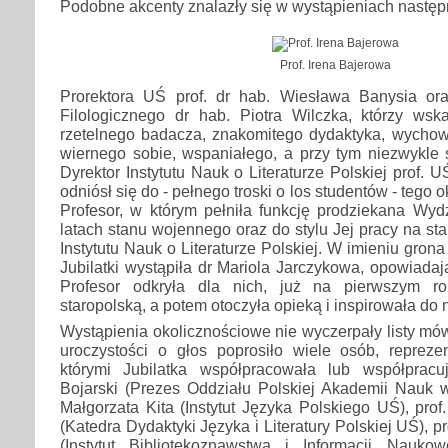
Podobne akcenty znalazły się w wystąpieniach nast
Prof. Irena Bajerowa
Prorektora UŚ prof. dr hab. Wiesława Banysia or
Filologicznego dr hab. Piotra Wilczka, którzy wsk
rzetelnego badacza, znakomitego dydaktyka, wycho
wiernego sobie, wspaniałego, a przy tym niezwykle
Dyrektor Instytutu Nauk o Literaturze Polskiej prof. U
odniósł się do - pełnego troski o los studentów - tego 
Profesor, w którym pełniła funkcję prodziekana Wyd
latach stanu wojennego oraz do stylu Jej pracy na st
Instytutu Nauk o Literaturze Polskiej. W imieniu gron
Jubilatki wystąpiła dr Mariola Jarczykowa, opowiadaj
Profesor odkryła dla nich, już na pierwszym rok
staropolską, a potem otoczyła opieką i inspirowała d
Wystąpienia okolicznościowe nie wyczerpały listy mó
uroczystości o głos poprosiło wiele osób, reprezen
którymi Jubilatka współpracowała lub współpracu
Bojarski (Prezes Oddziału Polskiej Akademii Nauk w
Małgorzata Kita (Instytut Języka Polskiego UŚ), pro
(Katedra Dydaktyki Języka i Literatury Polskiej UŚ), pr
(Instytut Bibliotekoznawstwa i Informacji Nau