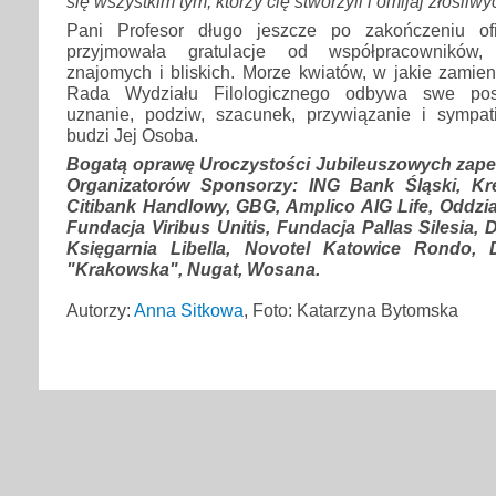
się wszystkim tym, którzy cię stworzyli i omijaj złośl
Pani Profesor długo jeszcze po zakończeniu ofic
przyjmowała gratulacje od współpracowników, u
znajomych i bliskich. Morze kwiatów, w jakie zamieni
Rada Wydziału Filologicznego odbywa swe posie
uznanie, podziw, szacunek, przywiązanie i sympat
budzi Jej Osoba.
Bogatą oprawę Uroczystości Jubileuszowych zapew
Organizatorów Sponsorzy: ING Bank Śląski, K
Citibank Handlowy, GBG, Amplico AIG Life, Oddzi
Fundacja Viribus Unitis, Fundacja Pallas Silesia
Księgarnia Libella, Novotel Katowice Rondo, 
"Krakowska", Nugat, Wosana.
Autorzy:
Anna Sitkowa
, Foto: Katarzyna Bytomska