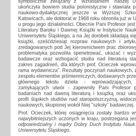
symbolicznie związany z "wzrastaniem" naszej Uc
ukończyła bowiem studia polonistyczne i stawiała p
naukowo-dydaktycznej jeszcze w Wyższej Szko
Katowicach, ale doktorat w 1968 roku obroniła już w 
u progu jego działalności. Obecnie Pani Profesor jes
Literatury Baroku i Dawnej Książki w Instytucie Nauk
Uniwersytetu Śląskiego, a na Jej dorobek składają się 
książki, sześćdziesiąt rozpraw naukowych i artyk
zredagowanych pod Jej kierownictwem prac zbiorowy
problematyka pozwoliła spenetrować, ukazać i wy
badawcze oraz wzbogacić studia nad literaturą sta
zakres zagadnień, dla których prof. Ocieczek wprowad
rama wydawnicza". Rezultaty poczynań naukowych,
zespołu elementów piśmienniczych, dodawanych prz
głównego tekstu dzieła - wprowadzających,
zamykających utwór - zapewniły Pani Profesor 
badaniach nad dawną literaturą i książką oraz uksz
profil śląskich studiów nad staropolszczyzną, widoc
naukowych, skupionej wokół Niej "szkoły" badawczej.
Prof. Ocieczek, której osiągnięcia zostały bardzo 
najwybitniejszych uczonych w kraju, postrzegana je
odpowiedzialny i mądry Dobry Duch Instytutu Nauk o
Uniwersytetu Śląskiego
.