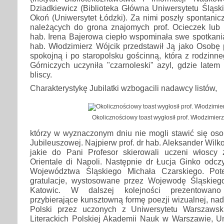
Dziadkiewicz (Biblioteka Główna Uniwersytetu Śląskie
Okoń (Uniwersytet Łódzki). Za nimi poszły spontanic
należących do grona znajomych prof. Ocieczek lub Je
hab. Irena Bajerowa ciepło wspominała swe spotkania 
hab. Włodzimierz Wójcik przedstawił Ją jako Osobę 
spokojną i po staropolsku gościnną, która z rodzin
Górniczych uczyniła "czarnoleski" azyl, gdzie latem 
bliscy.
Charakterystykę Jubilatki wzbogacili nadawcy listów,
Okolicznościowy toast wygłosił prof. Włodzimierz
którzy w wyznaczonym dniu nie mogli stawić się oso
Jubileuszowej. Najpierw prof. dr hab. Aleksander Wilko
jakie do Pani Profesor skierowali uczeni włoscy z 
Orientale di Napoli. Następnie dr Łucja Ginko odczy
Województwa Śląskiego Michała Czarskiego. Pot
gratulacje, wystosowane przez Wojewodę Śląskieg
Katowic. W dalszej kolejności prezentowano 
przybierające kunsztowną formę poezji wizualnej, nad
Polski przez uczonych z Uniwersytetu Warszawski
Literackich Polskiej Akademii Nauk w Warszawie, Un