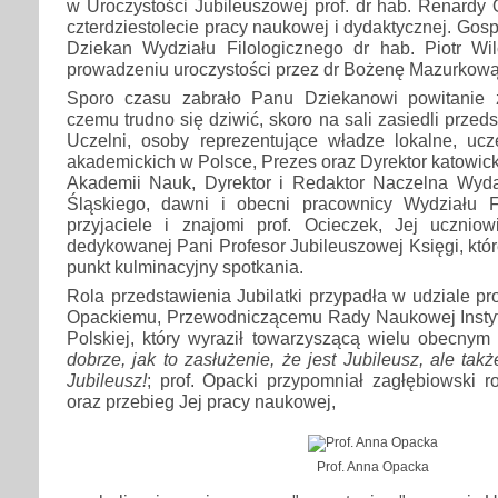
w Uroczystości Jubileuszowej prof. dr hab. Renardy
czterdziestolecie pracy naukowej i dydaktycznej. Gos
Dziekan Wydziału Filologicznego dr hab. Piotr W
prowadzeniu uroczystości przez dr Bożenę Mazurkową
Sporo czasu zabrało Panu Dziekanowi powitanie 
czemu trudno się dziwić, skoro na sali zasiedli przed
Uczelni, osoby reprezentujące władze lokalne, uc
akademickich w Polsce, Prezes oraz Dyrektor katowick
Akademii Nauk, Dyrektor i Redaktor Naczelna Wyd
Śląskiego, dawni i obecni pracownicy Wydziału Fi
przyjaciele i znajomi prof. Ocieczek, Jej uczniow
dedykowanej Pani Profesor Jubileuszowej Księgi, któr
punkt kulminacyjny spotkania.
Rola przedstawienia Jubilatki przypadła w udziale pro
Opackiemu, Przewodniczącemu Rady Naukowej Instytu
Polskiej, który wyraził towarzyszącą wielu obecnym
dobrze, jak to zasłużenie, że jest Jubileusz, ale takż
Jubileusz!
; prof. Opacki przypomniał zagłębiowski 
oraz przebieg Jej pracy naukowej,
Prof. Anna Opacka