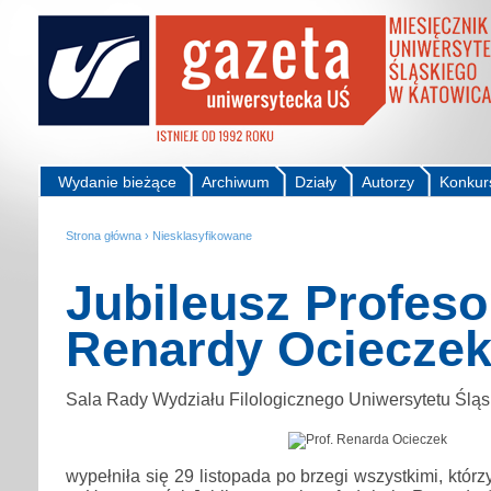
Wydanie bieżące
Archiwum
Działy
Autorzy
Konkur
Strona główna
›
Niesklasyfikowane
Jubileusz Profeso
Renardy Ociecze
Sala Rady Wydziału Filologicznego Uniwersytetu Śląs
wypełniła się 29 listopada po brzegi wszystkimi, którz