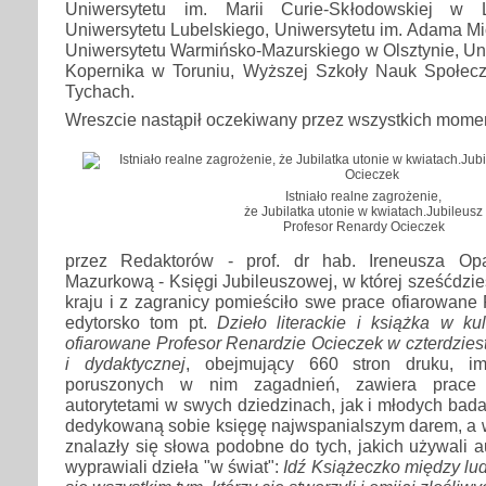
Uniwersytetu im. Marii Curie-Skłodowskiej w Lu
Uniwersytetu Lubelskiego, Uniwersytetu im. Adama M
Uniwersytetu Warmińsko-Mazurskiego w Olsztynie, Uni
Kopernika w Toruniu, Wyższej Szkoły Nauk Społec
Tychach.
Wreszcie nastąpił oczekiwany przez wszystkich mome
Istniało realne zagrożenie,
że Jubilatka utonie w kwiatach.Jubileusz
Profesor Renardy Ocieczek
przez Redaktorów - prof. dr hab. Ireneusza Op
Mazurkową - Księgi Jubileuszowej, w której sześćdzie
kraju i z zagranicy pomieściło swe prace ofiarowane 
edytorsko tom pt.
Dzieło literackie i książka w kul
ofiarowane Profesor Renardzie Ocieczek w czterdzies
i dydaktycznej
, obejmujący 660 stron druku, i
poruszonych w nim zagadnień, zawiera prace 
autorytetami w swych dziedzinach, jak i młodych bada
dedykowaną sobie księgę najwspanialszym darem, a 
znalazły się słowa podobne do tych, jakich używali a
wyprawiali dzieła "w świat":
Idź Książeczko między lud