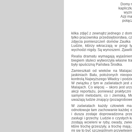
Domy m
kapliczk
wyzn
Azji m
połąc
kilka zdjęć z zewnątrz jednego z dom
tylko pracownika przedsiębiorstwa, c
zdjęcia pomieszczeń domów Zaułka S
Ludzie, którzy wkraczają w progi 
wychodzi nigdy. Są wynoszeni. Zjawil
Realia dramatu wymagają wyjaśnieni
biegiem stuleci wytworzyła własne tr
były spuścizną Państwa Środka.
Zamieszkali od wieków na Malajac
jaskiniach Batu, położonych nieopo
kontrolą Najwyższego Władcy i podzie
W związku z tym w zaświatach jest 
Malajach. Co więcej – skoro jest urzą
akcji reportażu, ponieważ praktyczni
samymi metodami, co i ziemską. Mów
uważają ludzie znający (pozagrobowe)
W zaświatach każdy człowiek ma s
odnotowuje tam zachowanie każdej o
i dusza zostaje doprowadzona pr
zasługi i grzechy. Ludzie o czystych k
zostają wcieleni w ryby, owady, zwie
które trochę grzeszyły, a trochę mają
mi się to być szczególnym przywileje