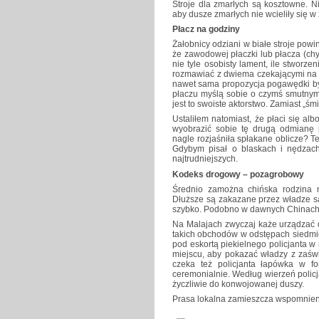
Stroje dla zmarłych są kosztowne. N
aby dusze zmarłych nie wcieliły się w
Płacz na godziny
Żałobnicy odziani w białe stroje powin
że zawodowej płaczki lub płacza (c
nie tyle osobisty lament, ile stworz
rozmawiać z dwiema czekającymi na kl
nawet sama propozycja pogawędki był
płaczu myślą sobie o czymś smutnym
jest to swoiste aktorstwo. Zamiast „ś
Ustaliłem natomiast, że płaci się alb
wyobrazić sobie tę drugą odmianę 
nagle rozjaśniła spłakane oblicze? Te
Gdybym pisał o blaskach i nędzach 
najtrudniejszych.
Kodeks drogowy – pozagrobowy
Średnio zamożna chińska rodzina 
Dłuższe są zakazane przez władze sa
szybko. Podobno w dawnych Chinach c
Na Malajach zwyczaj każe urządzać 
takich obchodów w odstępach siedmio
pod eskortą piekielnego policjanta w
miejscu, aby pokazać władzy z zaświ
czeka też policjanta łapówka w f
ceremonialnie. Według wierzeń polic
życzliwie do konwojowanej duszy.
Prasa lokalna zamieszcza wspomnien