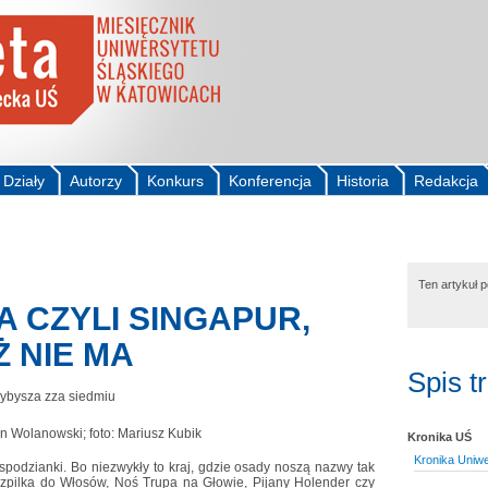
Działy
Autorzy
Konkurs
Konferencja
Historia
Redakcja
Ten artykuł 
A CZYLI SINGAPUR,
 NIE MA
Spis t
zybysza zza siedmiu
Kronika UŚ
Kronika Uniwe
spodzianki. Bo niezwykły to kraj, gdzie osady noszą nazwy tak
Szpilka do Włosów, Noś Trupa na Głowie, Pijany Holender czy