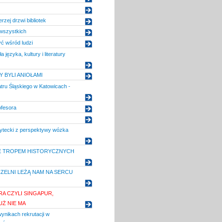
zej drzwi bibliotek
 wszystkich
ć wśród ludzi
ła języka, kultury i literatury
 BYLI ANIOŁAMI
tru Śląskiego w Katowicach -
ofesora
sytecki z perspektywy wózka
E TROPEM HISTORYCZNYCH
ZELNI LEŻĄ NAM NA SERCU
RA CZYLI SINGAPUR,
Ż NIE MA
wynikach rekrutacji w