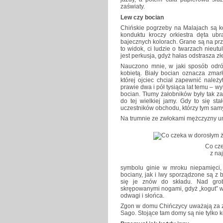
zaświaty.
Lew czy bocian
Chińskie pogrzeby na Malajach są k
konduktu kroczy orkiestra dęta u
bajecznych kolorach. Grane są na pr
to widok, ci ludzie o twarzach nieu
jest perkusja, gdyż hałas odstrasza zł
Nauczono mnie, w jaki sposób odróż
kobietą. Biały bocian oznacza zmar
której ojciec chciał zapewnić należ
prawie dwa i pół tysiąca lat temu – 
bocian. Tłumy żałobników były tak za
do tej wielkiej jamy. Gdy to się st
uczestników obchodu, którzy tym sam
Na trumnie ze zwłokami mężczyzny u
Co cze
z na
symbolu ginie w mroku niepamięci
bociany, jak i lwy sporządzone są z
się je znów do składu. Nad gro
skrępowanymi nogami, gdyż „kogut” w
odwagi i słońca.
Zgon w domu Chińczycy uważają za zł
Sago. Stojące tam domy są nie tylko k