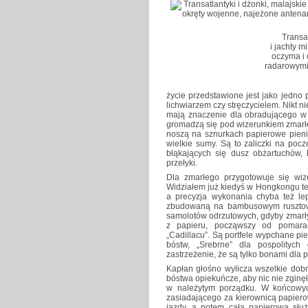
Transat
i jachty m
oczyma i 
radarowymi.
życie przedstawione jest jako jedn
lichwiarzem czy stręczycielem. Nikt n
mają znaczenie dla obradującego w 
gromadzą się pod wizerunkiem zmarłeg
noszą na sznurkach papierowe pieni
wielkie sumy. Są to zaliczki na poc
błąkających się dusz obżartuchów, 
przełyki.
Dla zmarłego przygotowuje się wiz
Widziałem już kiedyś w Hongkongu te
a precyzja wykonania chyba też le
zbudowaną na bambusowym rusztowa
samolotów odrzutowych, gdyby zmarł
z papieru, począwszy od pomara
„Cadillacu”. Są portfele wypchane pi
bóstw, „Srebrne” dla pospolitych
zastrzeżenie, że są tylko bonami dla
Kapłan głośno wylicza wszelkie dobr
bóstwa opiekuńcze, aby nic nie zginę
w należytym porządku. W końcowyc
zasiadającego za kierownicą papiero
jazdy, a potem cała papierowa służ