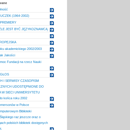
owane
lność
UCZEK (1964-2002)
 PREMIERY
 ŹLE JEST BYĆ JĘZYKOZNAWCĄ
UROPEJSKA
roku akademickiego 2002/2003
ak Jakości
moc Fundacji na rzecz Nauki
 GŁOS
H I SERWISY CZASOPISM
CZNYCH UDOSTĘPNIONE DO
 W SIECI UNIWERSYTETU
o końca roku 2002
emersonów w Polsce
mputerowym Biblioteki
Śląskiego raz jeszcze oraz o
gach polskich bibliotek dostępnych
t.