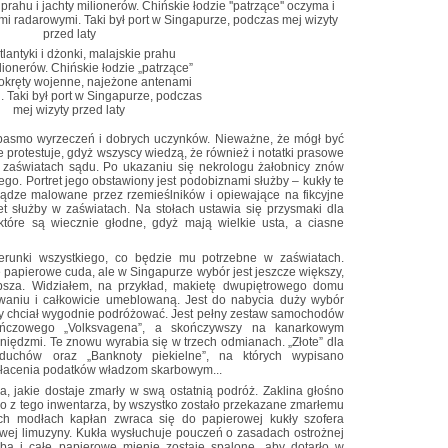
lantyki i dżonki, malajskie prahu
ilionerów. Chińskie łodzie „patrzące”
okręty wojenne, najeżone antenami
 Taki był port w Singapurze, podczas
mej wizyty przed laty
o pasmo wyrzeczeń i dobrych uczynków. Nieważne, że mógł być
ie protestuje, gdyż wszyscy wiedzą, że również i notatki prasowe
zaświatach sądu. Po ukazaniu się nekrologu żałobnicy znów
o. Portret jego obstawiony jest podobiznami służby – kukły te
ądze malowane przez rzemieślników i opiewające na fikcyjne
zet służby w zaświatach. Na stołach ustawia się przysmaki dla
które są wiecznie głodne, gdyż mają wielkie usta, a ciasne
erunki wszystkiego, co będzie mu potrzebne w zaświatach.
 papierowe cuda, ale w Singapurze wybór jest jeszcze większy,
psza. Widziałem, na przykład, makietę dwupiętrowego domu
niu i całkowicie umeblowaną. Jest do nabycia duży wybór
y chciał wygodnie podróżować. Jest pełny zestaw samochodów
ńczowego „Volksvagena”, a skończywszy na kanarkowym
eniędzmi. Te znowu wyrabia się w trzech odmianach. „Złote” dla
 duchów oraz „Banknoty piekielne”, na których wypisano
 płacenia podatków władzom skarbowym...
a, jakie dostaje zmarły w swą ostatnią podróż. Zaklina głośno
ło z tego inwentarza, by wszystko zostało przekazane zmarłemu
h modłach kapłan zwraca się do papierowej kukły szofera
wej limuzyny. Kukła wysłuchuje pouczeń o zasadach ostrożnej
ba i całe papierowe mienie zostaje spalone, aby dotarło w