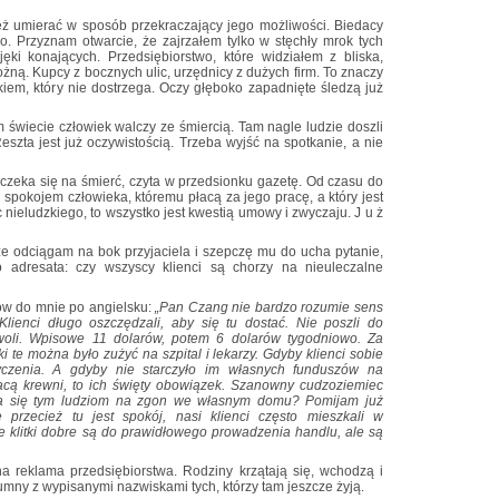
też umierać w sposób przekraczający jego możliwości. Biedacy
. Przyznam otwarcie, że zajrzałem tylko w stęchły mrok tych
ęki konających. Przedsiębiorstwo, które widziałem z bliska,
żną. Kupcy z bocznych ulic, urzędnicy z dużych firm. To znaczy
okiem, który nie dostrzega. Oczy głęboko zapadnięte śledzą już
 świecie człowiek walczy ze śmiercią. Tam nagle ludzie doszli
eszta jest już oczywistością. Trzeba wyjść na spotkanie, a nie
 czeka się na śmierć, czyta w przedsionku gazetę. Od czasu do
spokojem człowieka, któremu płacą za jego pracę, a który jest
 nieludzkiego, to wszystko jest kwestią umowy i zwyczaju. J u ż
e odciągam na bok przyjaciela i szepczę mu do ucha pytanie,
 adresata: czy wszyscy klienci są chorzy na nieuleczalne
ów do mnie po angielsku:
„Pan Czang nie bardzo rozumie sens
ienci długo oszczędzali, aby się tu dostać. Nie poszli do
 woli. Wpisowe 11 dolarów, potem 6 dolarów tygodniowo. Za
 te można było zużyć na szpital i lekarzy. Gdyby klienci sobie
życzenia. A gdyby nie starczyło im własnych funduszów na
acą krewni, to ich święty obowiązek. Szanowny cudzoziemiec
ala się tym ludziom na zgon we własnym domu? Pomijam już
 przecież tu jest spokój, nasi klienci często mieszkali w
e klitki dobre są do prawidłowego prowadzenia handlu, ale są
na reklama przedsiębiorstwa. Rodziny krzątają się, wchodzą i
mny z wypisanymi nazwiskami tych, którzy tam jeszcze żyją.