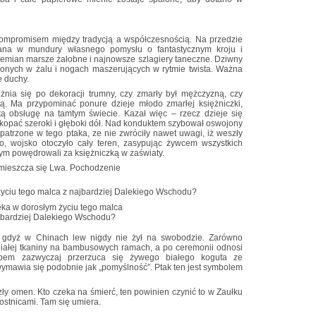
ompromisem między tradycją a współczesnością. Na przedzie
brana w mundury własnego pomysłu o fantastycznym kroju i
zemian marsze żałobne i najnowsze szlagiery taneczne. Dziwny
tulonych w żalu i nogach maszerujących w rytmie twista. Ważna
e duchy.
nia się po dekoracji trumny, czy zmarły był mężczyzną, czy
łą. Ma przypominać ponure dzieje młodo zmarłej księżniczki,
ytą obsługę na tamtym świecie. Kazał więc – rzecz dzieje się
wykopać szeroki i głęboki dół. Nad konduktem szybował oswojony
patrzone w tego ptaka, ze nie zwróciły nawet uwagi, iż weszły
ało, wojsko otoczyło cały teren, zasypując żywcem wszystkich
ym powędrowali za księżniczką w zaświaty.
mieszcza się Lwa. Pochodzenie
ka w dorosłym życiu tego malca
jbardziej Dalekiego Wschodu?
, gdyż w Chinach lew nigdy nie żył na swobodzie. Zarówno
 białej tkaniny na bambusowych ramach, a po ceremonii odnosi
bem zazwyczaj przerzuca się żywego białego koguta ze
ymawia się podobnie jak „pomyślność”. Ptak ten jest symbolem
y omen. Kto czeka na śmierć, ten powinien czynić to w Zaułku
ostnicami. Tam się umiera.