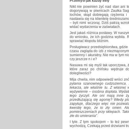
Przemysł jak każdy inny
Nikt nie powinien żyć nad stan ani 
dogorywają w piwnicach Zaułka Sago
lochów, skąd dobiegają rzężenia i j
nastawia się na klientelę średniozamo
– byli nimi wczoraj. Dziś patrzą wzr
widać wydarzenia w zaświatach.
Jest jakaś różnica postawy. W naszym
do wniosku, że ich godzina wybiła. R
sprawiać kłopotu bliźnim.
Posługiwacz przedsiębiorstwa, gdzie
czasu zagląda do izb z niezmąconym 
sumienny i akuratny. Nie ma w tym nic
czy jeszcze n i e?
Nasuwa mi się myśl tak uporczywa, ż
które zaraz po chińsku wędruje do
dolegliwości?
Mija chwila, nim odpowiedź wróci zn
pytania szanownego cudzoziemca. Kl
lekarza, ale właśnie tu. Z własnej
wyżywienie – osobna dopłata. Wydatki
tego życzyli. Ale oni mają inne 
przedłużającą się agonię? Wtedy pł
zapytuje, dlaczego więc nie pozw
kwestię tego, że to zły omen. Ale
pomieszczeniach przy sklepach. Taki
złe do umierania”.
I tyle. Z tym spokojem – to też pew
wychodzą. Czekają przed drzwiami tru