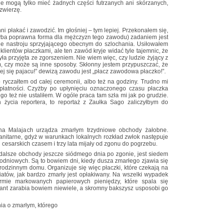
ie mogą tylko mieć żadnych części futrzanych ani skórzanych,
 zwierzę.
ni płakać i zawodzić. Im głośniej – tym lepiej. Przekonałem się,
hyba poprawna forma dla mężczyzn tego zawodu) zadaniem jest
enie nastroju sprzyjającego obecnym do szlochania. Usiłowałem
ientów płaczkami, ale ten zawód kryje widać tyle tajemnic, że
a przyjęta ze zgorszeniem. Nie wiem więc, czy ludzie żyjący z
, czy może są inne sposoby. Skłonny jestem przypuszczać, że
miej się pajacu!” dewizą zawodu jest „płacz zawodowa płaczko!”.
o ryczałtem od całej ceremonii, albo też na godziny. Trudno mi
płatności. Czyżby po upłynięciu oznaczonego czasu płaczka
go też nie ustaliłem. W ogóle praca tam szła mi jak po grudzie.
życia reportera, to reportaż z Zaułka Sago zaliczyłbym do
na Malajach urządza zmarłym trzydniowe obchody żałobne.
nitarne, gdyż w warunkach lokalnych rozkład zwłok następuje
esarskich czasem i trzy lata mijały od zgonu do pogrzebu.
dalsze obchody jeszcze siódmego dnia po zgonie, jest siedem
dniowych. Są to bowiem dni, kiedy dusza zmarłego zjawia się
 rodzinnym domu. Organizuje się więc płaczki, które czekają na
atów, jak bardzo zmarły jest opłakiwany. Na wszelki wypadek
ormie markowanych papierowych pieniędzy, które spala się
jant zarabia bowiem niewiele, a skromny bakszysz usposobi go
ia o zmarłym, którego