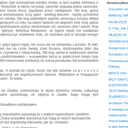
gdzie żyje dziewięćset odmian motyli, w tym rzadka odmiana o
Niesklasyfik
 Rotschild,
w której na tysiąc samców wypada jedna samiczka.
Zrozumieć wo
ne Groza Nocy, zapylane przez nietoperze. Oto kraj, gdzie
ie wymalowane oczy, gdyż - według wierzeń - każdy przedmiot
MARIUSZ MR
ciem smoka. Oto kraj jadowitych wężów, wnoszący ponury wkład
NAJBLIŻSZE
zi ginących co roku na całym świecie od ukąszeń żmij. Kraj, gdzie
owiantowanie policji obejmowało ryż, suszone ryby i opium. Kraj
O TYM, JAK
tygrysy; twierdzą Malajowie, ze tygrys nigdy nie zaatakuje
wytłumaczyć wielkiemu kotu, że mnóstwo jest w dżungli innego
WŁADZE UŚ
KRONIKA E
 gdyż tygrys nigdy nie rzuca się na człowieka z przodu. To fakt.
Inauguracja 
ek ma na czole święty znak Koranu, dostrzegalny tylko dla
do czynienia z istotą boską. Oto kraj, gdzie w większości stanów
Europejski Zn
am podróżowałem – europejskie tańce w publicznym lokalu były
 film miejscowej produkcji ze sceną pocałunku był przedmiotem
Finansowa po
Polskiej
ć. A jednak do rzędu może nie tyle dziwów, co p r z e ż y ć
MISH-E DALI
owtarzalne we współczesnym świecie. Widziałem w Singapurze
dzin. To wiele.
BAZY DANYC
ELEKTRONI
 do Zaułka, położonego w starej dzielnicy miasta, zakazują
TESTOWANIA
kowane uprzedzają, ze zdjęcia w Zaułku Sago mogą być
ŚLĄSKIEGO d
Archiwum Th
. Ukradkiem pstryknąłem
O katalogu ko
Uniwersytetu 
innych katalo
w sieci interne