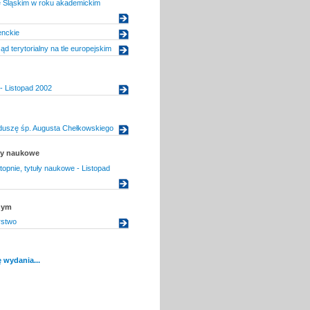
e Śląskim w roku akademickim
enckie
d terytorialny na tle europejskim
- Listopad 2002
duszę śp. Augusta Chełkowskiego
uły naukowe
topnie, tytuły naukowe - Listopad
nym
rstwo
 wydania...