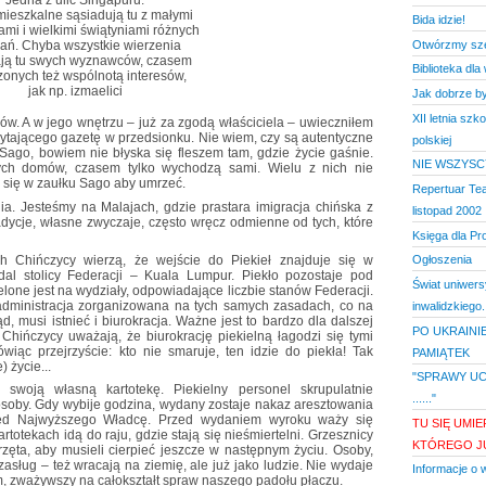
Jedna z ulic Singapuru.
ieszkalne sąsiadują tu z małymi
Bida idzie!
ami i wielkimi świątyniami różnych
Otwórzmy szer
ań. Chyba wszystkie wierzenia
ają tu swych wyznawców, czasem
Biblioteka dla
zonych też wspólnotą interesów,
jak np. izmaelici
Jak dobrze by
XII letnia szko
ów. A w jego wnętrzu – już za zgodą właściciela – uwieczniłem
zytającego gazetę w przedsionku. Nie wiem, czy są autentyczne
polskiej
ago, bowiem nie błyska się fleszem tam, gdzie życie gaśnie.
NIE WSZYSCY
tych domów, czasem tylko wychodzą sami. Wielu z nich nie
i się w zaułku Sago aby umrzeć.
Repertuar Tea
a. Jesteśmy na Malajach, gdzie prastara imigracja chińska z
listopad 2002
adycje, własne zwyczaje, często wręcz odmienne od tych, które
Księga dla Pr
h Chińczycy wierzą, że wejście do Piekieł znajduje się w
Ogłoszenia
dal stolicy Federacji – Kuala Lumpur. Piekło pozostaje pod
Świat uniwer
lone jest na wydziały, odpowiadające liczbie stanów Federacji.
administracja zorganizowana na tych samych zasadach, co na
inwalidzkiego.
d, musi istnieć i biurokracja. Ważne jest to bardzo dla dalszej
PO UKRAINI
 Chińczycy uważają, że biurokrację piekielną łagodzi się tymi
iąc przejrzyście: kto nie smaruje, ten idzie do piekła! Tak
PAMIĄTEK
 życie...
"SPRAWY UC
woją własną kartotekę. Piekielny personel skrupulatnie
......"
soby. Gdy wybije godzina, wydany zostaje nakaz aresztowania
zed Najwyższego Władcę. Przed wydaniem wyroku waży się
TU SIĘ UMIE
artotekach idą do raju, gdzie stają się nieśmiertelni. Grzesznicy
KTÓREGO JU
rzęta, aby musieli cierpieć jeszcze w następnym życiu. Osoby,
 zasług – też wracają na ziemię, ale już jako ludzie. Nie wydaje
Informacje o 
m, zważywszy na całokształt spraw naszego padołu płaczu.