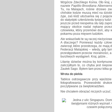
Wzgórze Zdechłego Konia. Oto kraj, 
nazwie
Papillio Broodiana Albensens
Tu, na Malajach, rośnie drzewo zwa
chińskie łodzie muszą mieć na dziob
żyje, zaś łódź utożsamia się z poję
do statystyki czterdziestu tysięcy lud
jeszcze przed niespełna stu laty zapr
mający okolice nadal nękane przez 
człowieka, który przemówi doń, aby 
pokarmu poza mięsem ludzkim.
Ale wskazówki te są raczej nieżyciowe,
A dlaczego? Ponieważ każdy człowi
zwierząt, które przestrzega, że mają 
Federacji Malajskiej – wtedy, gdy t
przestępstwem przeciw moralności, a
burzliwych wystąpień. Kraj, gdzie...
Litanię dziwów można by kontynuowa
zaliczyłbym to, co chyba jest niep
Zaułek Sago. Byłem tam przez kilka go
Wrota do piekła
Tablice ostrzegawcze przy wjeździe
fotografowania. Przewodniki dru
poczytywane za świętokradztwo.
Nie chciałem obrażać niczyich uczuć