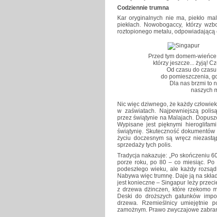
Codziennie trumna
Kar oryginalnych nie ma, piekło mal
piekłach. Nowobogaccy, którzy wzbo
roztopionego metalu, odpowiadającą 
Przed tym domem-wieńce, 
którzy jeszcze... żyją! 
Od czasu do czasu 
do pomieszczenia, gd
Dla nas brzmi to 
naszych m
Nic więc dziwnego, że każdy człowiek
w zaświatach. Najpewniejszą poli
przez świątynie na Malajach. Dopusz
Wypisane jest pięknymi hieroglifa
świątynię. Skuteczność dokumentów
życiu doczesnym są wręcz niezastąp
sprzedaży tych polis.
Tradycja nakazuje: „Po skończeniu 60
porze roku, po 80 – co miesiąc. Po 
podeszłego wieku, ale każdy rozsąd
Nabywa więc trumnę. Daje ją na skład i
jest konieczne – Singapur leży przec
z drzewa dżinczen, które rzekomo ma
Deski do droższych gatunków impor
drzewa. Rzemieślnicy umiejętnie po
zamożnym. Prawo zwyczajowe zabrani