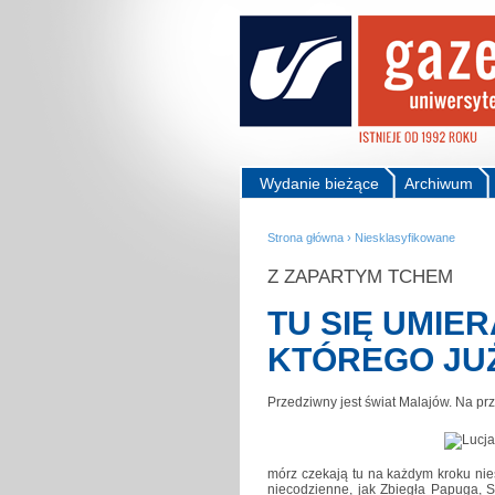
Wydanie bieżące
Archiwum
Strona główna
›
Niesklasyfikowane
Z ZAPARTYM TCHEM
TU SIĘ UMIER
KTÓREGO JUŻ
Przedziwny jest świat Malajów. Na pr
mórz czekają tu na każdym kroku nie
niecodzienne, jak Zbiegła Papuga, 