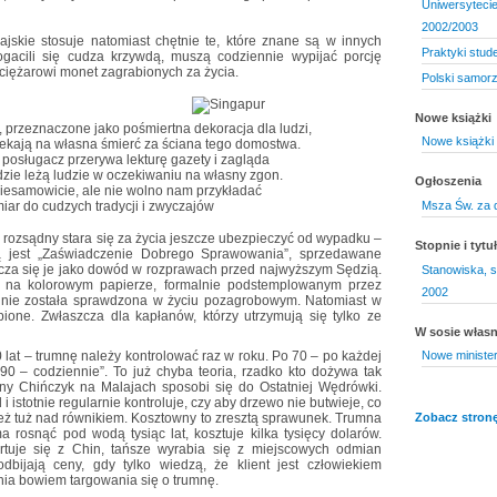
Uniwersyteci
2002/2003
ajskie stosuje natomiast chętnie te, które znane są w innych
Praktyki stud
gacili się cudza krzywdą, muszą codziennie wypijać porcję
ciężarowi monet zagrabionych za życia.
Polski samorzą
Nowe książki
przeznaczone jako pośmiertna dekoracja dla ludzi,
Nowe książki 
Czekają na własna śmierć za ściana tego domostwa.
posługacz przerywa lekturę gazety i zagląda
zie leżą ludzie w oczekiwaniu na własny zgon.
Ogłoszenia
niesamowicie, ale nie wolno nam przykładać
Msza Św. za 
iar do cudzych tradycji i zwyczajów
 rozsądny stara się za życia jeszcze ubezpieczyć od wypadku –
Stopnie i tyt
są jest „Zaświadczenie Dobrego Sprawowania”, sprzedawane
cza się je jako dowód w rozprawach przed najwyższym Sędzią.
Stanowiska, s
mi na kolorowym papierze, formalnie podstemplowanym przez
2002
 nie została sprawdzona w życiu pozagrobowym. Natomiast w
ione. Zwłaszcza dla kapłanów, którzy utrzymują się tylko ze
W sosie włas
 lat – trumnę należy kontrolować raz w roku. Po 70 – po każdej
Nowe ministe
90 – codziennie”. To już chyba teoria, rzadko kto dożywa tak
ny Chińczyk na Malajach sposobi się do Ostatniej Wędrówki.
 istotnie regularnie kontroluje, czy aby drzewo nie butwieje, co
ież tuż nad równikiem. Kosztowny to zresztą sprawunek. Trumna
Zobacz stronę
 rosnąć pod wodą tysiąc lat, kosztuje kilka tysięcy dolarów.
tuje się z Chin, tańsze wyrabia się z miejscowych odmian
dbijają ceny, gdy tylko wiedzą, że klient jest człowiekiem
a bowiem targowania się o trumnę.