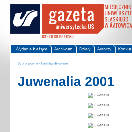
Wydanie bieżące
Archiwum
Działy
Autorzy
Konkur
Strona główna
›
Niesklasyfikowane
Juwenalia 2001