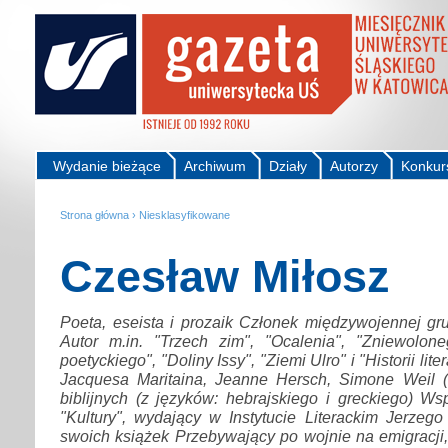
Wydanie bieżące
Archiwum
Działy
Autorzy
Konkur
Strona główna
›
Niesklasyfikowane
Czesław Miłosz
Poeta, eseista i prozaik Członek międzywojennej grup
Autor m.in. "Trzech zim", "Ocalenia", "Zniewolone
poetyckiego", "Doliny Issy", "Ziemi Ulro" i "Historii lite
Jacquesa Maritaina, Jeanne Hersch, Simone Weil (n
biblijnych (z języków: hebrajskiego i greckiego) Ws
"Kultury", wydający w Instytucie Literackim Jerzeg
swoich książek Przebywający po wojnie na emigracji,