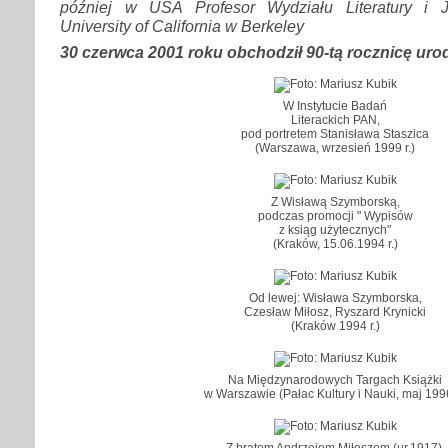
później w USA Profesor Wydziału Literatury i 
University of California w Berkeley
30 czerwca 2001 roku obchodził 90-tą rocznicę uro
W Instytucie Badań
Literackich PAN,
pod portretem Stanisława Staszica
(Warszawa, wrzesień 1999 r.)
Z Wisławą Szymborską,
podczas promocji " Wypisów
z ksiąg użytecznych"
(Kraków, 15.06.1994 r.)
Od lewej: Wisława Szymborska,
Czesław Miłosz, Ryszard Krynicki
(Kraków 1994 r.)
Na Międzynarodowych Targach Książki
w Warszawie (Pałac Kultury i Nauki, maj 1996
Z bratem Andrzejem Miłoszem (ur.1917),