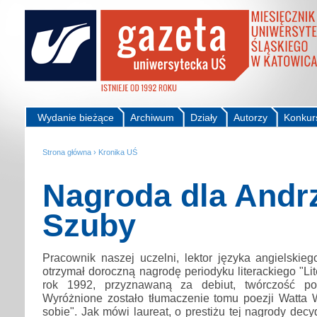
Wydanie bieżące
Archiwum
Działy
Autorzy
Konkur
Strona główna
›
Kronika UŚ
Nagroda dla Andr
Szuby
Pracownik naszej uczelni, lektor języka angielski
otrzymał doroczną nagrodę periodyku literackiego "Li
rok 1992, przyznawaną za debiut, twórczość poe
Wyróżnione zostało tłumaczenie tomu poezji Watta W
sobie". Jak mówi laureat, o prestiżu tej nagrody dec