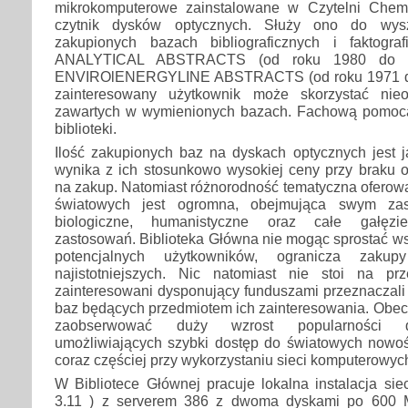
mikrokomputerowe zainstalowane w Czytelni Che
czytnik dysków optycznych. Służy ono do wys
zakupionych bazach bibliograficznych i faktogra
ANALYTICAL ABSTRACTS (od roku 1980 do ch
ENVIROlENERGYLINE ABSTRACTS (od roku 1971 do
zainteresowany użytkownik może skorzystać nieod
zawartych w wymienionych bazach. Fachową pomocą
biblioteki.
Ilość zakupionych baz na dyskach optycznych jest j
wynika z ich stosunkowo wysokiej ceny przy braku 
na zakup. Natomiast różnorodność tematyczna oferow
światowych jest ogromna, obejmująca swym zasi
biologiczne, humanistyczne oraz całe gałęzie 
zastosowań. Biblioteka Główna nie mogąc sprostać w
potencjalnych użytkowników, ogranicza zakup
najistotniejszych. Nic natomiast nie stoi na pr
zainteresowani dysponujący funduszami przeznaczali
baz będących przedmiotem ich zainteresowania. Obecn
zaobserwować duży wzrost popularności d
umożliwiających szybki dostęp do światowych nowośc
coraz częściej przy wykorzystaniu sieci komputerowyc
W Bibliotece Głównej pracuje lokalna instalacja si
3.11 ) z serverem 386 z dwoma dyskami po 600 