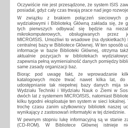
Oczywiście nie jest przesądzone, że system ISIS za
posiadał, gdyż cały czas trwają prace nad jego rozwoj
W związku z brakiem połączeń sieciowych pom
wydziałowymi i Biblioteką Główną zakłada się, że
tych pierwszych odbywać się będzie na niezal
mikrokomputerowych, obsługiwanych przez je
MICRO/ISIS. Umożliwi to wsadowe (na dyskietkach)
centralnej bazy w Bibliotece Głównej. W ten sposób 
informacje w bazie Biblioteki Głównej, otrzyma ta
aktualnie pozycjach w bibliotekach wydziałowy
zapewnia pełną wymienialność danych pomiędzy bibli
same zasady organizacji baz.
Biorąc pod uwagę fakt, że wprowadzanie kilku
katalogowych może trwać nawet kilka lat, do
udostępnianie tak niepełnej bazy danych mija si
Wydziału Techniki i Wydziału Nauk o Ziemi w Sos
dwóch lat z systemem MICRO/ISIS, natomiast Bibliot
kilku tygodni eksploatuje ten system w sieci lokalnej
trochę czasu zanim użytkownicy bibliotek naszej uc
wynikający z zastosowań informatyki w tej dziedzinie.
W pewnym stopniu lukę informacyjną są w stanie za
(CD-ROM). W Bibliotece Głównej istnieje nie