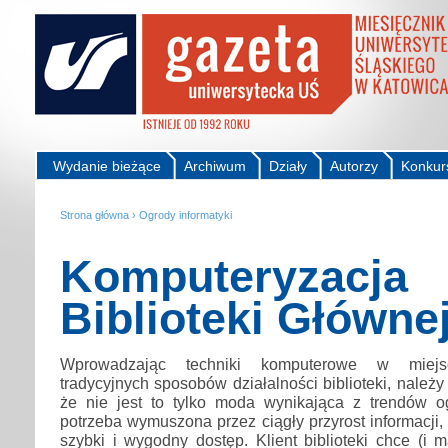
Wydanie bieżące
Archiwum
Działy
Autorzy
Konkur
Strona główna
›
Ogrody informatyki
Komputeryzacja
Biblioteki Główne
Wprowadzając techniki komputerowe w miejs
tradycyjnych sposobów działalności biblioteki, należ
że nie jest to tylko moda wynikająca z trendów o
potrzeba wymuszona przez ciągły przyrost informacji,
szybki i wygodny dostęp. Klient biblioteki chce (i