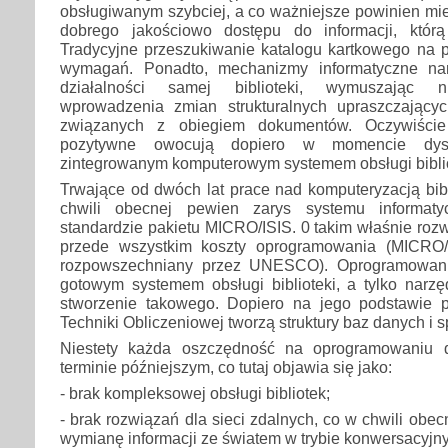
obsługiwanym szybciej, a co ważniejsze powinien mi
dobrego jakościowo dostępu do informacji, którą
Tradycyjne przeszukiwanie katalogu kartkowego na p
wymagań. Ponadto, mechanizmy informatyczne na
działalności samej biblioteki, wymuszając n
wprowadzenia zmian strukturalnych upraszczający
związanych z obiegiem dokumentów. Oczywiście
pozytywne owocują dopiero w momencie dys
zintegrowanym komputerowym systemem obsługi biblio
Trwające od dwóch lat prace nad komputeryzacją bib
chwili obecnej pewien zarys systemu informaty
standardzie pakietu MICRO/ISIS. 0 takim właśnie ro
przede wszystkim koszty oprogramowania (MICRO/I
rozpowszechniany przez UNESCO). Oprogramowanie 
gotowym systemem obsługi biblioteki, a tylko narz
stworzenie takowego. Dopiero na jego podstawie 
Techniki Obliczeniowej tworzą struktury baz danych i s
Niestety każda oszczędność na oprogramowaniu 
terminie późniejszym, co tutaj objawia się jako:
- brak kompleksowej obsługi bibliotek;
- brak rozwiązań dla sieci zdalnych, co w chwili obe
wymianę informacji ze światem w trybie konwersacyjn