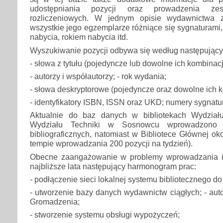
udostępniania pozycji oraz prowadzenia zest
rozliczeniowych. W jednym opisie wydawnictwa 
wszystkie jego egzemplarze różniące się sygnaturami,
nabycia, rokiem nabycia itd.
Wyszukiwanie pozycji odbywa się według następujący
- słowa z tytułu (pojedyncze lub dowolne ich kombinac
- autorzy i współautorzy; - rok wydania;
- słowa deskryptorowe (pojedyncze oraz dowolne ich k
- identyfikatory ISBN, ISSN oraz UKD; numery sygnatur
Aktualnie do baz danych w bibliotekach Wydzia
Wydziału Techniki w Sosnowcu wprowadzono
bibliograficznych, natomiast w Bibliotece Głównej ok
tempie wprowadzania 200 pozycji na tydzień).
Obecne zaangażowanie w problemy wprowadzania in
najbliższe lata następujący harmonogram prac:
- podłączenie sieci lokalnej systemu bibliotecznego d
- utworzenie bazy danych wydawnictw ciągłych; - aut
Gromadzenia;
- stworzenie systemu obsługi wypożyczeń;