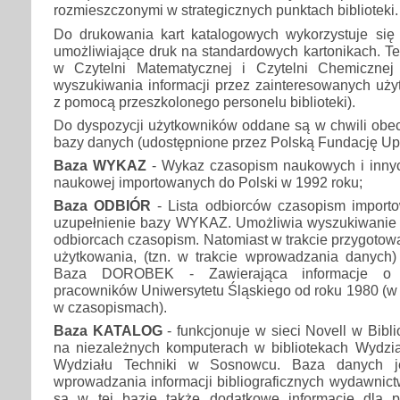
rozmieszczonymi w strategicznych punktach biblioteki.
Do drukowania kart katalogowych wykorzystuje się
umożliwiające druk na standardowych kartonikach. Te
w Czytelni Matematycznej i Czytelni Chemiczne
wyszukiwania informacji przez zainteresowanych uży
z pomocą przeszkolonego personelu biblioteki).
Do dyspozycji użytkowników oddane są w chwili obec
bazy danych (udostępnione przez Polską Fundację Up
Baza WYKAZ
- Wykaz czasopism naukowych i innyc
naukowej importowanych do Polski w 1992 roku;
Baza ODBIÓR
- Lista odbiorców czasopism importo
uzupełnienie bazy WYKAZ. Umożliwia wyszukiwanie i
odbiorcach czasopism. Natomiast w trakcie przygoto
użytkowania, (tzn. w trakcie wprowadzania danych)
Baza DOROBEK - Zawierająca informacje o 
pracowników Uniwersytetu Śląskiego od roku 1980 (w c
w czasopismach).
Baza KATALOG
- funkcjonuje w sieci Novell w Bibl
na niezależnych komputerach w bibliotekach Wydzi
Wydziału Techniki w Sosnowcu. Baza danych j
wprowadzania informacji bibliograficznych wydawnic
są w tej bazie także dodatkowe informacje dla p