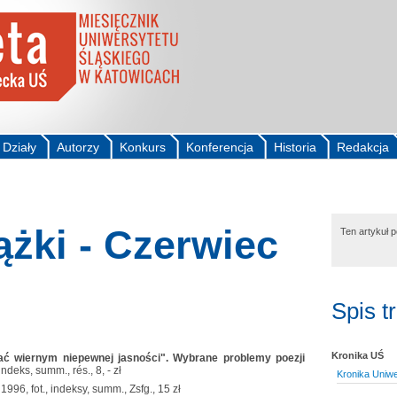
Działy
Autorzy
Konkurs
Konferencja
Historia
Redakcja
żki - Czerwiec
Ten artykuł 
Spis t
Kronika UŚ
tać wiernym niepewnej jasności". Wybrane problemy poezji
ndeks, summ., rés., 8, - zł
Kronika Uniw
1996, fot., indeksy, summ., Zsfg., 15 zł