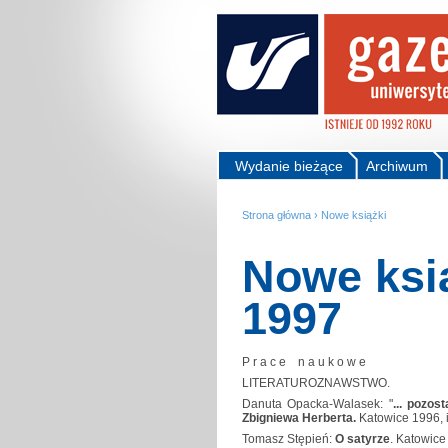
Wydanie bieżące
Archiwum
Strona główna
›
Nowe książki
Nowe ksią
1997
P r a c e n a u k o w e
LITERATUROZNAWSTWO.
Danuta Opacka-Walasek: "
... pozos
Zbigniewa Herberta.
Katowice 1996, i
Tomasz Stępień:
O satyrze
. Katowice 