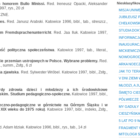
Niesklasyfik
in honorem Bullo Minissi.
Red. Ireneusz Opacki, Aleksander
97, rys., 20 zł
MISJA UNIW
ZNE.
JUBILEUSZ 
ies.
Red. Janusz Arabski. Katowice 1996, bibl., tab., streszcz.,
CHEŁKOWSK
STUDIA DOK
im Fremdsprachenunterricht
. Red. Jaa Iluk. Katowice 1997,
INFORMACJA
INAUGURAC
ść polityczna społeczeństwa
. Katowice 1997, tab., literat.,
MICKIEWICZ
NOWOGROD
sie przemian ustrojowych w Polsce. Wybrane problemy.
Red.
ARKA NOEC
, summ., Zsfg., 6 zl
JAK TO TER
ia zjawiska
. Red. Sylwester Wróbel. Katowice 1997, bibl., Zsfg.,
V DNI ZIEM
MŁODZI, A J
ardy zdrowia dzieci i młodziezy a ich środowiskowe
ŚWIĘTO CIE
skim. Studium pedagogiczno-społeczne.
Katowice 1997, bibl.,
PÓŁWIECZE 
łeczno-pedagogiczne w górnictwie na Górnym Śląsku i w
MY GADUŁY
 XIX wieku do 1975 roku)
. Katowice 1997, bibl., indeks, Zsfg.,
CIESZYŃSKA
5 LAT PO 9 
. Adam Idziak. Katowice 1996, bibl., rys., tab., 14 zł
FRAGMENT W
MITOLOGII 