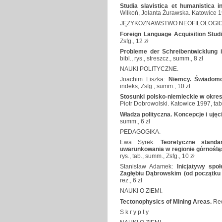
Studia slavistica et humanistica 
Wilkoń, Jolanta Żurawska. Katowice 19
JĘZYKOZNAWSTWO NEOFILOLOGIC
Foreign Language Acquisition Stud
Zsfg., 12 zł
Probleme der Schreibentwicklung 
bibl., rys., streszcz., summ., 8 zł
NAUKI POLITYCZNE.
Joachim Liszka:
Niemcy. Świadomo
indeks, Zsfg., summ., 10 zł
Stosunki polsko-niemieckie w okre
Piotr Dobrowolski. Katowice 1997, tab.
Władza polityczna. Koncepcje i ujęc
summ., 6 zł
PEDAGOGIKA.
Ewa Syrek:
Teoretyczne stand
uwarunkowania w regionie górnoślą
rys., tab., summ., Zsfg., 10 zł
Stanisław Adamek:
Inicjatywy spo
Zagłębiu Dąbrowskim (od początku
rez., 6 zł
NAUKI O ZIEMI.
Tectonophysics of Mining Areas.
Red
S k r y p t y