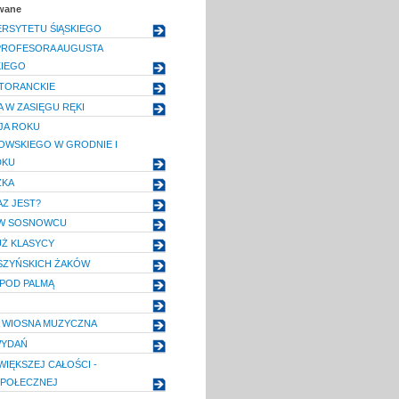
owane
ERSYTETU ŚlĄSKIEGO
PROFESORA AUGUSTA
IEGO
TORANCKIE
 W ZASIĘGU RĘKI
JA ROKU
OWSKIEGO W GRODNIE I
KU
ZKA
AZ JEST?
I W SOSNOWCU
UŻ KLASYCY
SZYŃSKICH ŻAKÓW
POD PALMĄ
 WIOSNA MUZYCZNA
WYDAŃ
IĘKSZEJ CAŁOŚCI -
SPOŁECZNEJ