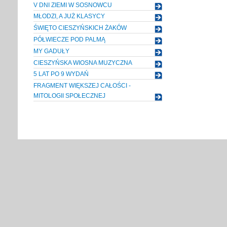
V DNI ZIEMI W SOSNOWCU
MŁODZI, A JUŻ KLASYCY
ŚWIĘTO CIESZYŃSKICH ŻAKÓW
PÓŁWIECZE POD PALMĄ
MY GADUŁY
CIESZYŃSKA WIOSNA MUZYCZNA
5 LAT PO 9 WYDAŃ
FRAGMENT WIĘKSZEJ CAŁOŚCI -
MITOLOGII SPOŁECZNEJ