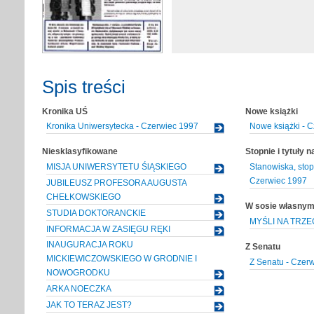
Spis treści
Kronika UŚ
Nowe książki
Kronika Uniwersytecka - Czerwiec 1997
Nowe książki - 
Niesklasyfikowane
Stopnie i tytuły 
MISJA UNIWERSYTETU ŚlĄSKIEGO
Stanowiska, stop
Czerwiec 1997
JUBILEUSZ PROFESORA AUGUSTA
CHEŁKOWSKIEGO
W sosie własny
STUDIA DOKTORANCKIE
MYŚLI NA TRZE
INFORMACJA W ZASIĘGU RĘKI
INAUGURACJA ROKU
Z Senatu
MICKIEWICZOWSKIEGO W GRODNIE I
Z Senatu - Czer
NOWOGRODKU
ARKA NOECZKA
JAK TO TERAZ JEST?