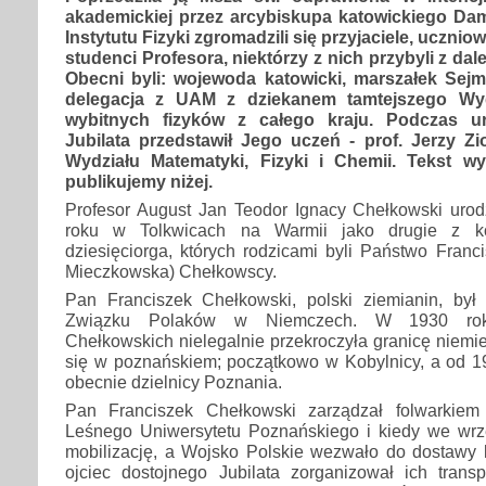
akademickiej przez arcybiskupa katowickiego Dam
Instytutu Fizyki zgromadzili się przyjaciele, ucznio
studenci Profesora, niektórzy z nich przybyli z dale
Obecni byli: wojewoda katowicki, marszałek Se
delegacja z UAM z dziekanem tamtejszego Wydz
wybitnych fizyków z całego kraju. Podczas ur
Jubilata przedstawił Jego uczeń - prof. Jerzy Z
Wydziału Matematyki, Fizyki i Chemii. Tekst wys
publikujemy niżej.
Profesor August Jan Teodor Ignacy Chełkowski urodz
roku w Tolkwicach na Warmii jako drugie z ko
dziesięciorga, których rodzicami byli Państwo Franc
Mieczkowska) Chełkowscy.
Pan Franciszek Chełkowski, polski ziemianin, by
Związku Polaków w Niemczech. W 1930 rok
Chełkowskich nielegalnie przekroczyła granicę niemiec
się w poznańskiem; początkowo w Kobylnicy, a od 19
obecnie dzielnicy Poznania.
Pan Franciszek Chełkowski zarządzał folwarkiem
Leśnego Uniwersytetu Poznańskiego i kiedy we wr
mobilizację, a Wojsko Polskie wezwało do dostawy k
ojciec dostojnego Jubilata zorganizował ich trans