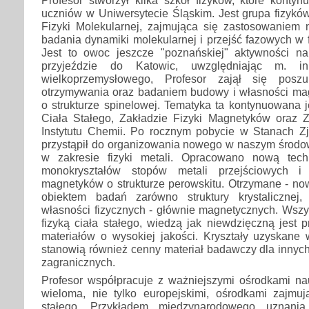
uczniów w Uniwersytecie Śląskim. Jest grupa fizykó
Fizyki Molekularnej, zajmująca się zastosowaniem 
badania dynamiki molekularnej i przejść fazowych w
Jest to owoc jeszcze "poznańskiej" aktywności n
przyjeździe do Katowic, uwzględniając m. in
wielkoprzemysłowego, Profesor zajął się poszu
otrzymywania oraz badaniem budowy i własności m
o strukturze spinelowej. Tematyka ta kontynuowana j
Ciała Stałego, Zakładzie Fizyki Magnetyków oraz Za
Instytutu Chemii. Po rocznym pobycie w Stanach Z
przystąpił do organizowania nowego w naszym środow
w zakresie fizyki metali. Opracowano nową tech
monokryształów stopów metali przejściowych i
magnetyków o strukturze perowskitu. Otrzymane - nowe
obiektem badań zarówno struktury krystalicznej
własności fizycznych - głównie magnetycznych. Wszys
fizyką ciała stałego, wiedzą jak niewdzięczną jest
materiałów o wysokiej jakości. Kryształy uzyskane 
stanowią również cenny materiał badawczy dla innyc
zagranicznych.
Profesor współpracuje z ważniejszymi ośrodkami n
wieloma, nie tylko europejskimi, ośrodkami zajmują
stałego. Przykładem międzynarodowego uznani