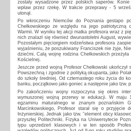
zostały wysadzone przez polskich saperów. Konie
wpław przez rzekę. W trakcie przeprawy - 5 wrześn
utonął.
Po wkroczeniu Niemców do Poznania gestapo pos
Chełkowskiego ze względu na jego patriotyczną d
Warmii. W wyniku tej akcji matka profesora wraz z pi
nich znalazł się również dwunastoletni August, wywie
Pozostałym pięciorgiem rodzeństwa profesora zaopie
wyjaśnieniu, że poszukiwany Franciszek nie żyje, Ni
dziećmi. Całą wojnę rodzina Chełkowskich przeżyła 
Kościelnej.
Jeszcze przed wojną Profesor Chełkowski ukończył 
Powszechną i zgodnie z polityką okupanta, jako Pola
do szkoły średniej. Od czternastego roku życia do 
banku, początkowo jako goniec a następnie jako tzw. 
Po zakończeniu wojny rozpoczyna się okres inte
wymuszonej wojną przerwy w edukacji. W maju 1
egzaminu maturalnego w znanym poznańskim Gi
Marcinkowskiego, Profesor starał się o przyjęcie 
Inżynierskiej. Jednak jako tzw. "element obcy klasow
przyszłej Politechniki. Fizyka na Uniwersytecie Poz
typu uprzedzeń klasowych i w ten sposób Profeso
względów politycznych. Już od II-go roku studiów pr