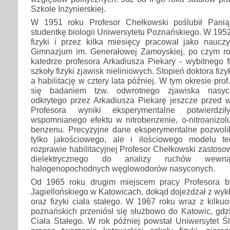
Szkole Inżynierskiej.
W 1951 roku Profesor Chełkowski poślubił Pani
studentkę biologii Uniwersytetu Poznańskiego. W 1952
fizyki i przez kilka miesięcy pracował jako nauczy
Gimnazjum im. Generałowej Zamoyskiej, po czym ro
katedrze profesora Arkadiusza Piekary - wybitnego fi
szkoły fizyki zjawisk nieliniowych. Stopień doktora fiz
a habilitację w cztery lata później. W tym okresie pr
się badaniem tzw. odwrotnego zjawiska nasycen
odkrytego przez Arkadiusza Piekarę jeszcze przed 
Profesora wyniki eksperymentalne potwierdzi
wspomnianego efektu w nitrobenzenie, o-nitroanizol
benzenu. Precyzyjne dane eksperymentalne pozwoli
tylko jakościowego, ale i ilościowego modelu t
rozprawie habilitacyjnej Profesor Chełkowski zastoso
dielektrycznego do analizy ruchów wewnąt
halogenopochodnych węglowodorów nasyconych.
Od 1965 roku drugim miejscem pracy Profesora by
Jagiellońskiego w Katowicach, dokąd dojeżdżał z wykł
oraz fizyki ciała stałego. W 1967 roku wraz z kilk
poznańskich przeniósł się służbowo do Katowic, gdzi
Ciała Stałego. W rok później powstał Uniwersytet Ślą