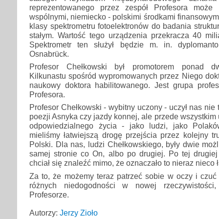
reprezentowanego przez zespół Profesora może 
wspólnymi, niemiecko - polskimi środkami finansowym
klasy spektrometru fotoelektronów do badania struktu
stałym. Wartość tego urządzenia przekracza 40 mili
Spektrometr ten służył będzie m. in. dyploman
Osnabrück.
Profesor Chełkowski był promotorem ponad dwu
Kilkunastu spośród wypromowanych przez Niego dokt
naukowy doktora habilitowanego. Jest grupa prof
Profesora.
Profesor Chełkowski - wybitny uczony - uczył nas nie t
poezji Asnyka czy jazdy konnej, ale przede wszystkim
odpowiedzialnego życia - jako ludzi, jako Polakó
mieliśmy łatwiejszą drogę przejścia przez kolejny t
Polski. Dla nas, ludzi Chełkowskiego, były dwie możl
samej stronie co On, albo po drugiej. Po tej drugiej
chciał się znaleźć mimo, że oznaczało to nieraz nieco ł
Za to, że możemy teraz patrzeć sobie w oczy i czu
różnych niedogodności w nowej rzeczywistości
Profesorze.
Autorzy:
Jerzy Zioło