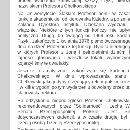
proces tworzenia katowickiej szkoły fizyki, niero
nazwiskiem Profesora Chełkowskiego
Na Uniwersytecie Śląskim Profesor pełnił w zasa
funkcje akademickie; od kierownika Katedry, a po zmi
Zakładu, Dyrektora Instytutu, Dziekana Wydziału,
włącznie. Niektóre z tych funkcji kończył nie upły
polityczna. Długą, bo trwającą od 1969 roku kadenc
Fizyki, zakończyło 1 kwietnia 1976 pismo ówczesneg
dnia na dzień Profesora z tej funkcji. Było to niedług
w których Profesor z żoną i pełnoletnimi dziećmi 
tajności głosowania i weszli w lokalu wyborczy
kojarzyliśmy te dwa fakty.
Jeszcze dramatyczniej zakończyła się kadencja
Chełkowskiego. W dniu wprowadzenia stanu 
Chełkowski jako jedyny urzędujący rektor polskiej ucz
i w kilka tygodni po tym wydarzeniu odwołany przez u
stanowiska rektora.
Po odzyskaniu niepodległości Profesor Chełkowski 
rekomendowanych przez "Solidarność" i Lecha W
Senatu Rzeczypospolitej Polskiej. Jest Se
dotychczasowych kadencji, a w czasie drugiej był
trzecią osobą Trzeciej Rzeczypospolitej.
Profesor stworzył kilka szkół fizyków, które konty