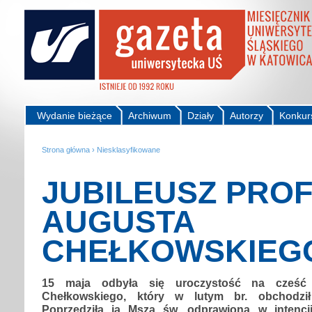
Wydanie bieżące
Archiwum
Działy
Autorzy
Konkur
Strona główna
›
Niesklasyfikowane
JUBILEUSZ PRO
AUGUSTA
CHEŁKOWSKIEG
15 maja odbyła się uroczystość na cześć 
Chełkowskiego, który w lutym br. obchodzi
Poprzedziła ją Msza św. odprawiona w intencji