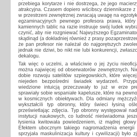
przebiega korytarze i nie dostrzega, że jego macierz
atrakcyjna. Czasem dopiero wścibscy dziennikarze z
w przestrzeni zewnętrznej zwracają uwagę na egzoty
egzaminacyjnych pewnego profesora prawa, któr
kamiennych tablic na razie instruuje swój ludek wyb
czynić, aby nie rozgniewać Najwyższego Egzaminat
skądinąd (a dokładniej również z prasy pozaprzestrze
że pan profesor nie należał do najgorętszych zwole
jednak nie dziwi, bo nikt nie lubi konkurencji, zwła
dekalogu.
Tak więc o uczelni, a właściwie o jej życiu nieofic
można najwięcej od obserwatorów zewnętrznych. Ni
dobie rozwoju satelitów szpiegowskich, które więcej
niejeden bezpośredni świadek wydarzeń. Przyp
wiedzione intuicją przeczuwały to już w erze pres
sprawiały sobie wspaniałe kapelusze, które na pewno
w kosmicznych obiektywach. Dla odmiany mężczyźn
wykształcili typ obronny, który świeci łysiną ośl
prześwietlając zdjęcia. Typ obronny występował nad
instytucji naukowych, co ludność nieświadoma jes
łysienia kwitowała powiedzeniem, iż mądrej głowy
Efektem ubocznym takiego nagromadzenia energii 
sprzyjała maskulinizacja kultury i cywilizacji) było 