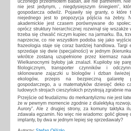
uczonego przedmiotem badań, ale nie partnerem. Niest
nie jest jedynym, , niegdysiejszym śniegiem", któr
gospodarcza odwilż. Pojawiły się granty, o które 
niejednego jest to propozycja pójścia na żebry.
akademickie jest czasem porównywane do społec
oprócz struktury hierarchicznej rozwinął się wszakże 
trzeba się chwalić niczym kupiec na jarmarku. Ba, tr
naprzeciw, co nie wszystkim podoba się jako wyjście
frazeologia staje się coraz bardziej handlowa. Targi
sprzedaje się dwie (specjalności) w jednym (kierunk
wkrótce zostaną uzupełnione przez kiermasz nau
Wielkanocnymi byłoby jak znalazł. Kupiłoby się par
filologicznym, transporter czynników i odczy
sklonowane zajączki u biologów i dzban świeże
ekologów, przepis na bezpieczną galaretę
gospodarczego, a u matematyków dziesięć deko cał
ludowych strojach cieszyńskich przystroją zgrabnie ma
Przejście od feudalizmu do merkantylizmu nie jest łat
że w pewnym momencie zgodnie z dialektyką rozwoju k
Aurory". Ale z drugiej strony, za komuny taktyka il
zdawała egzamin. No więc nie wiadomo: golić głowę 
implanty, by dwa w jednym lepiej się sprzedawały?
Autorzy:
Stefan Oślizło