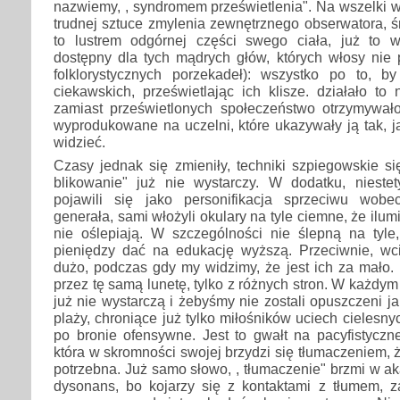
nazwiemy, , syndromem prześwietlenia". Na wszelki 
trudnej sztuce zmylenia zewnętrznego obserwatora, ś
to lustrem odgórnej części swego ciała, już to 
dostępny dla tych mądrych głów, których włosy nie 
folklorystycznych porzekadeł): wszystko po to, by
ciekawskich, prześwietlając ich klisze. działało to 
zamiast prześwietlonych społeczeństwo otrzymywał
wyprodukowane na uczelni, które ukazywały ją tak, j
widzieć.
Czasy jednak się zmieniły, techniki szpiegowskie się
blikowanie" już nie wystarczy. W dodatku, niestety
pojawili się jako personifikacja sprzeciwu wob
generała, sami włożyli okulary na tyle ciemne, że ilumi
nie oślepiają. W szczególności nie ślepną na tyle,
pieniędzy dać na edukację wyższą. Przeciwnie, wc
dużo, podczas gdy my widzimy, że jest ich za mało.
przez tę samą lunetę, tylko z różnych stron. W każdy
już nie wystarczą i żebyśmy nie zostali opuszczeni j
plaży, chroniące już tylko miłośników uciech cielesn
po bronie ofensywne. Jest to gwałt na pacyfistyczn
która w skromności swojej brzydzi się tłumaczeniem, 
potrzebna. Już samo słowo, , tłumaczenie" brzmi w a
dysonans, bo kojarzy się z kontaktami z tłumem, 