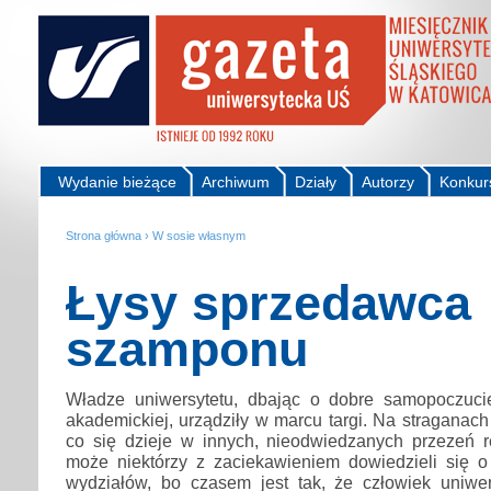
Wydanie bieżące
Archiwum
Działy
Autorzy
Konkur
Strona główna
›
W sosie własnym
Łysy sprzedawca
szamponu
Władze uniwersytetu, dbając o dobre samopoczucie
akademickiej, urządziły w marcu targi. Na straganac
co się dzieje w innych, nieodwiedzanych przezeń r
może niektórzy z zaciekawieniem dowiedzieli się o 
wydziałów, bo czasem jest tak, że człowiek uniwe