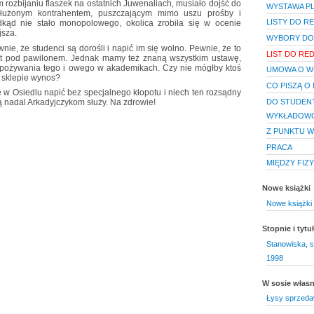
m rozbijaniu flaszek na ostatnich Juwenaliach, musiało dojść do
WYSTAWA P
służonym kontrahentem, puszczającym mimo uszu prośby i
LISTY DO R
dkąd nie stało monopolowego, okolica zrobiła się w ocenie
jsza.
WYBORY DO
e, że studenci są dorośli i napić im się wolno. Pewnie, że to
LIST DO RE
opot pod pawilonem. Jednak mamy też znaną wszystkim ustawę,
pożywania tego i owego w akademikach. Czy nie mógłby ktoś
UMOWA O W
w sklepie wynos?
CO PISZĄ O 
 w Osiedlu napić bez specjalnego kłopotu i niech ten rozsądny
DO STUDENT
ą nadal Arkadyjczykom służy. Na zdrowie!
WYKŁADOWC
Z PUNKTU W
PRACA
MIĘDZY FIZ
Nowe książki
Nowe książki 
Stopnie i tyt
Stanowiska, s
1998
W sosie włas
Łysy sprzed