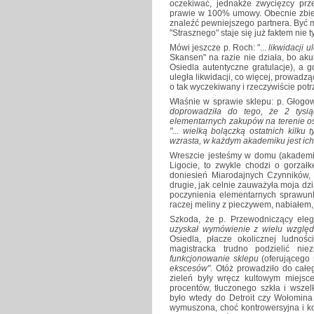
oczekiwać, jednakże zwycięzcy prze
prawie w 100% umowy. Obecnie zbier
znaleźć pewniejszego partnera. Być 
"Strasznego" staje się już faktem nie 
Mówi jeszcze p. Roch: "...
likwidacji u
Skansen" na razie nie działa, bo aku
Osiedla autentyczne gratulacje), a 
uległa likwidacji, co więcej, prowadz
o tak wyczekiwany i rzeczywiście potr
Właśnie w sprawie sklepu: p. Głogo
doprowadziła do tego, że 2 tysi
elementarnych zakupów na terenie os
"... wielką bolączką ostatnich kilku
wzrasta, w każdym akademiku jest ich 
Wreszcie jesteśmy w domu (akademic
Ligocie, to zwykle chodzi o gorzał
doniesień Miarodajnych Czynników, 
drugie, jak celnie zauważyła moja d
poczynienia elementarnych sprawu
raczej meliny z pieczywem, nabiałem, 
Szkoda, że p. Przewodniczący eleg
uzyskał wymówienie z wielu względ
Osiedla, płacze okolicznej ludnośc
magistracka trudno podzielić ni
funkcjonowanie sklepu
(oferującego m
ekscesów"
. Otóż prowadziło do całe
zieleń były wręcz kultowym miejsc
procentów, tłuczonego szkła i wszel
było wtedy do Detroit czy Wołomina
wymuszona, choć kontrowersyjna i ko