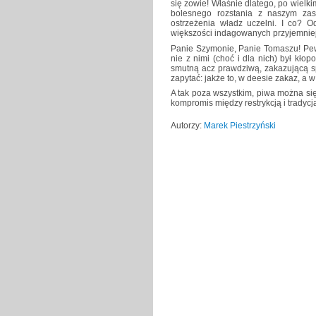
się zowie! Właśnie dlatego, po wielki
bolesnego rozstania z naszym za
ostrzeżenia władz uczelni. I co? O
większości indagowanych przyjemnie
Panie Szymonie, Panie Tomaszu! Pewni
nie z nimi (choć i dla nich) był kł
smutną acz prawdziwą, zakazującą s
zapytać: jakże to, w deesie zakaz, a 
A tak poza wszystkim, piwa można się
kompromis między restrykcją i tradycj
Autorzy:
Marek Piestrzyński