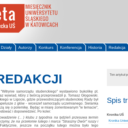
Działy
Autorzy
Konkurs
Konferencja
Historia
Redakcja
 REDAKCJI
Ten artykuł 
Witrynie samorządu studenckiego" wystawiono bukolikę pt.
az wywiad, który z twórcą przeprowadził p. Tomasz Głogowski.
Spis t
kiego w Ligocie, gdzie przewodniczącym studenckiej Rady był
apelusze z głów - wiceszef samorządu uczelnianego. Sielanka
zą się o polemikę. Będąc w miarę zorientowanym "w temacie",
stować i dopowiedzieć. Po kolei:
Kronika UŚ
rowadzenie (... ) klubu z tygodnia na tydzień przesuwa termin
Kronika Uniwe
wierzymy, że na przełomie lutego i marca "Straszny Dwór" ruszy i
.
Faktycznie, jeszcze na początku lutego można było tego