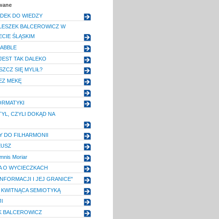
owane
DEK DO WIEDZY
LESZEK BALCEROWICZ W
CIE ŚLĄSKIM
ABBLE
 JEST TAK DALEKO
ZCZ SIĘ MYLIŁ?
EZ MEKĘ
ORMATYKI
TYL, CZYLI DOKĄD NA
 DO FILHARMONII
EUSZ
mnis Moriar
A O WYCIECZKACH
NFORMACJI I JEJ GRANICE"
 KWITNĄCA SEMIOTYKĄ
I
EK BALCEROWICZ