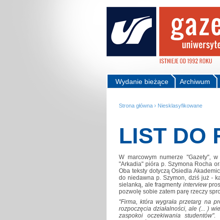
Wydanie bieżące
Archiwum
Strona główna
›
Niesklasyfikowane
LIST DO
W marcowym numerze "Gazety", w "
"Arkadia" pióra p. Szymona Rocha or
Oba teksty dotyczą Osiedla Akademic
do niedawna p. Szymon, dziś już - k
sielanką, ale fragmenty
interview
pros
pozwolę sobie zatem parę rzeczy spro
"Firma, która wygrała przetarg na p
rozpoczęcia działalności, ale (... ) 
zaspokoi oczekiwania studentów"