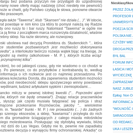
targu bez podania przyczyn nie przystąpili do uzgodnionej
Niesklasyfik
amy nowe oferty mając nadzieję (choć niestety nie pewność)
może w chwili, gdy Państwo czytają te słowa, ponowne otwarcie
PRZEZ ŻOŁĄ
tylko prasowym.
PROFESOR 
legła także "Tawerna", klub "Skansen" nie działa (... )".
W istocie,
UNIWERSYTE
rat powstaje w nim kino (za który to pomysł należą się Radzie
gdy ono ruszy to i bar ruszy. Natomiast "Tawerna" w ogóle nie
POEZJA SCR
ąca ją firma z początkiem marca rozszerzyła działalność, właśnie
POLSKA NIE
zebny sklep. Na razie skromny, ale rozwojowy.
CZYŻBY WIES
wski ubolewa nad decyzją Prorektora ds. Studenckich
"... która
ące studentów pozbawionych jest możliwości dokonywania
DROGA PRZ
iedla"
, a interlokutor twórczo rozwija wątek bijąc na trwogę, że
 tygodni są meliny
(alkoholowe - M. P. )
, których liczba wciąż
BYŁ BAL
przynajmniej kilka".
FORUM INF
kim), bo od jakiegoś czasu, gdy nie wiadomo o co chodzi w
ŁASICA I MO
kę. Po pierwsze, co do przybytków z kontrabandą to, według
informacja o ich rozkwicie jest co najmniej przesadzona. Po
WYCIECZKĘ
ziałowa koleżanka Dorota, dla zapewnienia studentom możności
ZAPRASZAMY
nków, pod nieobecność sklepu spożywczego winny powstawać
wędlinami, tudzież artykułami sypkimi i ziemiopłodami....
NASZ JUBIL
ancko milczy w pewnej istotnej kwestii
("... Poprzedni ajent
Epilog: Non O
ów, których nie będę omawiał").
Znając relacje pracowników
i, słysząc jak często musiała fatygować się policja i straż
INFORMACJ
ezmącone przekonanie Rozmówców, jakoby
"... wieloletnie
"WOLNOŚĆ I
. in. "twarde" trunki - M. P. )
nie prowadziło (... ) do żadnych
go szeregu ekscesów, a sklep, "kawiarnia" i przyległa do nich
SARAGOSSA
em dla gromadnie ściągających z całego miasta miłośników
kiego molestowania. Posługując się stylistyką wywiadu, bliżej
OD REDAKCJ
 niż dziś do Las Vegas. Gdyby nie to, pewnie nie zapadłaby
UKA I LESZ
sztowna decyzja o wynajęciu firmy ochroniarskiej. Arkadia* co