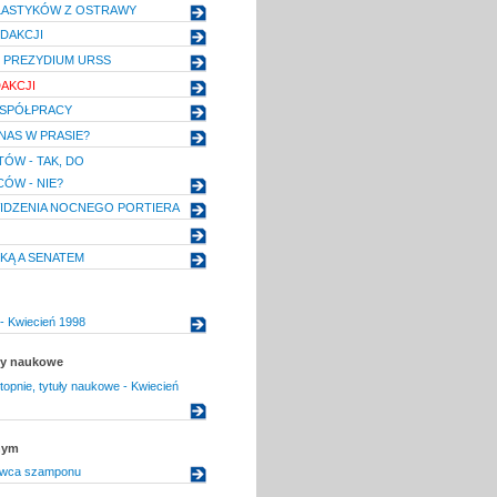
LASTYKÓW Z OSTRAWY
EDAKCJI
 PREZYDIUM URSS
DAKCJI
SPÓŁPRACY
NAS W PRASIE?
ÓW - TAK, DO
ÓW - NIE?
IDZENIA NOCNEGO PORTIERA
YKĄ A SENATEM
- Kwiecień 1998
uły naukowe
topnie, tytuły naukowe - Kwiecień
nym
awca szamponu