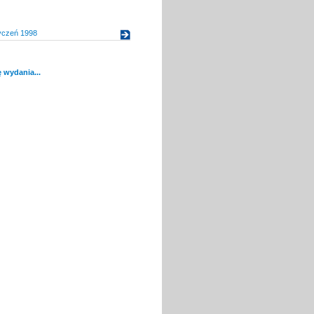
yczeń 1998
 wydania...