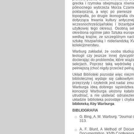
grecka i rzymska obejmująca równie
północnego wybrzeża Morza Czarne
poklasyczna, a więc po pierwsze dot
topografia, po drugie ikonografia c
dotycząca trwania kultury antyczn
wczesnochrześcijańskiej i bizantyj
użytkowej tego okresu). Osobną s
określona ogólnie jako Sztuka europe
według krajów, ze szczególnym naci
sztukę hiszpańską i niderlandzką X
kolekcjonerstwu.
Warburg zakładał, że osoba studiująca
teologii czy jeszcze innej dyscypl
docierając do problemów, które wiąż
sekcjach. Poprzez taką wędrówkę 
pełniejszą (choć nigdy przecież pełn
Układ Biblioteki pozostał więc niezm
bibliotecznej wydaje się całkowit
przejrzysty i czytelnik jest nadal 
Warburga ideą dobrego sąsiedztwa.
koncepcji Warburga ułożony katalog
utrudniać, a nie ułatwiać odnalezi
układzie biblioteka pozostaje i chy
biblioteką Aby Warburga
.
BIBLIOGRAFIA
G. Bing, A. M. Warburg. "Journal 
313.
A. F. Blunt, A Method of Docume
Documentation. XIVth Conference