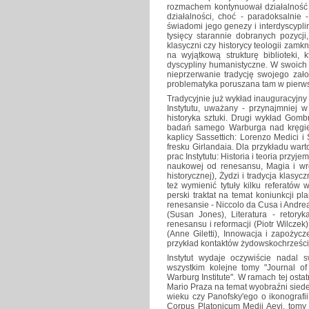
rozmachem kontynuował działalność 
działalności, choć - paradoksalni
świadomi jego genezy i interdyscyplina
tysięcy starannie dobranych pozycji,
klasyczni czy historycy teologii zamkn
na wyjątkową strukturę biblioteki,
dyscypliny humanistyczne. W swoich 
nieprzerwanie tradycję swojego zało
problematyka poruszana tam w pierw
Tradycyjnie już wykład inauguracyjny 
Instytutu, uważany - przynajmniej 
historyka sztuki. Drugi wykład Gom
badań samego Warburga nad kręgie
kaplicy Sassettich: Lorenzo Medici i
fresku Girlandaia. Dla przykładu wart
prac Instytutu: Historia i teoria przyje
naukowej od renesansu, Magia i wró
historycznej), Żydzi i tradycja klas
też wymienić tytuły kilku referató
perski traktat na temat koniunkcji pl
renesansie - Niccolo da Cusa i Andre
(Susan Jones), Literatura - retoryk
renesansu i reformacji (Piotr Wilczek)
(Anne Giletti), Innowacja i zapożyc
przykład kontaktów żydowskochrześcij
Instytut wydaje oczywiście nadal
wszystkim kolejne tomy "Journal of
Warburg Institute". W ramach tej ostat
Mario Praza na temat wyobraźni sied
wieku czy Panofsky'ego o ikonografi
Corpus Platonicum Medii Aevi, tomy 