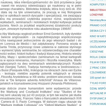
naukową. Idea interdyscyplinarności do dziś przyświeca jego
KOMPUTER I
e - nawet nie wszyscy odwiedzający go naukowcy są w pełni
rnego charakteru. Biblioteka Instytutu, która liczy dziś ok. 350
BIBLIOTEKA
 stała się na tyle uniwersalna, że pracują w niej filologowie
LONDYNIE
ięci w opłotkach swoich dyscyplin i specjalizacji, nie zważający
 która ma prowadzić czytelnika poprzez różne, współzależne
Niesklasyfiko
wykładach, seminariach i kolokwiach Instytut kultywuje jednak
życiela. Niech za przykład współczesnej działalności posłuży
PRAWO GOŚ
szym, zimowym trymestrze roku akademickiego 1996/97.
DESKA CZY
o Aby Warburgu wygłosił profesor Ernst Gombrich, były dyrektor
KINO W KAT
w świecie anglosaskim - za najwybitniejszego współczesnego
bricha nawiązywał jednocześnie do jego własnych badań i do
UCZELNIANA
m Lorenza de Medici i był zatytułowany: Ponowna wizyta w
 Santa Trinita, przynosząc nowe ustalenia w zakresie słynnego
OGÓLNOPOL
o wymienić tytuły seminariów, bo odzwierciedlają one charakter
CIESZYNIE
mności wobec historii kultury i tradycji klasycznej, Historia wiedzy
żby, Mapy i społeczeństwo (seminarium na temat kartografii
ROLA I ZADA
yczna w epoce renesansu, Humanizm i filozofia nowożytna. Warto
FILIA W CIE
w wygłaszanych na dwu seminariach wielotematycznych: Rzadki
anet (Siergiej Turkin), Tradycja hermetyczna w średniowieczu i
Z PRAC CE
a Bussi (Pasquale Arfe), Inskrypcje na obrazach Jana van Eycka
CZŁOWIEKIE
a - teologia: niektóre aspekty polemik religijnych w okresie
, Filozofia Arystotelesa w XIII wieku: problem wieczności świata
100 pytań do 
zenie w "De tempore adventu Antichristi" Arnaua de Villanova:
TYLKO FORS
ańskich w trzynastowiecznej Hiszpanii (Amanda Phillimore).
 swoje dobrze znane humanistom serie wydawnicze: przede
DZIAŁ WSPÓ
 the Warburg and Courtauld Institutes" oraz "Studies of the
AKTUALNE 
niej serii ukazały się już 43 pozycje, w tym tak ważne jak studia
emnastowiecznej, Frances Yates o francuskich akademiach XVII
DYSFUNKCJE
i Camera di S. Paolo Correggia. W dalszym ciągu ukazuje się
FORUM AKAD
"Warburg Institute Colloquia" czy "Oxford-Warburg Studies", w