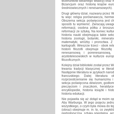
wizerunków idealnego władcy) oraz hist
Bizancjum oraz historię krajów eu
średniowiecznych i renesansowych).
Drugi główny dział, nazwany przez War
tu więc religia porównawcza, hermen
Obszerna sekcja poświęcona jest chr
sposób tu wymienić. Zwracają uwagę
reformacji, osobna półka z broszur
reformacji ze sztuką. Na koniec kultur
historia nauki obejmująca takie sek
historia zoologii, botaniki, minera
matematyki, wróżby i proroctwa. Z ko
kartografii. Wreszcie trzeci - obok rel
historii filozofii obejmuje filozo
renesansową i porenesansową, z
arystotelesowskich w kulturze europ
filozoficznych.
Kolejny dział biblioteki został przez
trwania tradycji klasycznej w liter
Następnie literatura w językach nar
francuskiego. Dalej literatura
rozprzestrzenianie się humanizmu i 
sekcja poświęcona dewizom, godłom
pieczęciom i znaczkom, heraldyc
encyklopedie, historia książki i histo
historia edukacji.
Nie pojawiła się aż dotąd w moim opi
Aby Warburga. W jego pojęciu jedna
wszystkiego, o czym była mowa do tej
(obraz) obejmuje m. in. to, co zwykli
prehistoryczna, sztuka orientalna, a