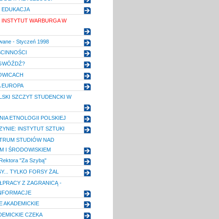
 EDUKACJA
 I INSTYTUT WARBURGA W
wane - Styczeń 1998
CINNOŚCI
 GWÓŹDŹ?
OWICACH
 EUROPA
SKI SZCZYT STUDENCKI W
NIA ETNOLOGII POLSKIEJ
SZYNIE: INSTYTUT SZTUKI
NTRUM STUDIÓW NAD
M I ŚRODOWISKIEM
Rektora "Za Szybą"
Y... TYLKO FORSY ŻAL
ŁPRACY Z ZAGRANICĄ -
INFORMACJE
 AKADEMICKIE
EMICKIE CZEKA