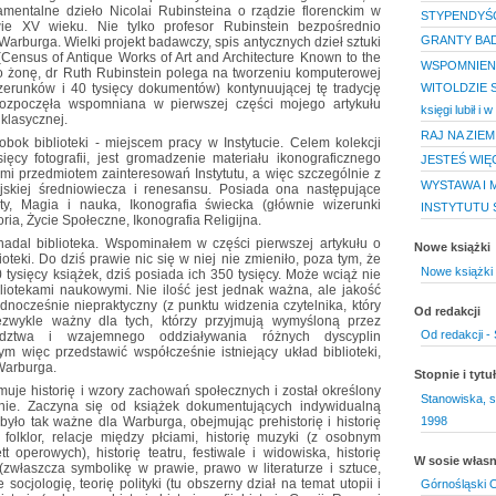
mentalne dzieło Nicolai Rubinsteina o rządzie florenckim w
STYPENDYŚ
ie XV wieku. Nie tylko profesor Rubinstein bezpośrednio
GRANTY BA
rburga. Wielki projekt badawczy, spis antycznych dzieł sztuki
(Census of Antique Works of Art and Architecture Known to the
WSPOMNIENI
 żonę, dr Ruth Rubinstein polega na tworzeniu komputerowej
zerunków i 40 tysięcy dokumentów) kontynuującej tę tradycję
WITOLDZIE S
ą rozpoczęła wspomniana w pierwszej części mojego artykułu
księgi lubił i
i klasycznej.
RAJ NA ZIE
 obok biblioteki - miejscem pracy w Instytucie. Celem kolekcji
ęcy fotografii, jest gromadzenie materiału ikonograficznego
JESTEŚ WIĘ
i przedmiotem zainteresowań Instytutu, a więc szczególnie z
WYSTAWA I 
jskiej średniowiecza i renesansu. Posiada ona następujące
ity, Magia i nauka, Ikonografia świecka (głównie wizerunki
INSTYTUTU 
toria, Życie Społeczne, Ikonografia Religijna.
nadal biblioteka. Wspominałem w części pierwszej artykułu o
Nowe książki
oteki. Do dziś prawie nic się w niej nie zmieniło, poza tym, że
Nowe książki 
0 tysięcy książek, dziś posiada ich 350 tysięcy. Może wciąż nie
iotekami naukowymi. Nie ilość jest jednak ważna, ale jakość
jednocześnie niepraktyczny (z punktu widzenia czytelnika, który
Od redakcji
ezwykle ważny dla tych, którzy przyjmują wymyśloną przez
Od redakcji -
dztwa i wzajemnego oddziaływania różnych dyscyplin
m więc przedstawić współcześnie istniejący układ biblioteki,
Warburga.
Stopnie i tyt
jmuje historię i wzory zachowań społecznych i został określony
Stanowiska, s
anie. Zaczyna się od książek dokumentujących indywidualną
1998
było tak ważne dla Warburga, obejmując prehistorię i historię
, folklor, relacje między płciami, historię muzyki (z osobnym
 operowych), historię teatru, festiwale i widowiska, historię
W sosie włas
 (zwłaszcza symbolikę w prawie, prawo w literaturze i sztuce,
socjologię, teorię polityki (tu obszerny dział na temat utopii i
Górnośląski 