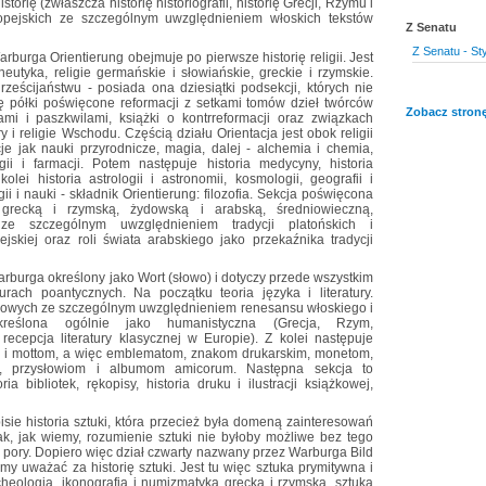
orię (zwłaszcza historię historiografii, historię Grecji, Rzymu i
ropejskich ze szczególnym uwzględnieniem włoskich tekstów
Z Senatu
Z Senatu - St
burga Orientierung obejmuje po pierwsze historię religii. Jest
eutyka, religie germańskie i słowiańskie, greckie i rzymskie.
ześcijaństwu - posiada ona dziesiątki podsekcji, których nie
 półki poświęcone reformacji z setkami tomów dzieł twórców
Zobacz stronę
ami i paszkwilami, książki o kontrreformacji oraz związkach
y i religie Wschodu. Częścią działu Orientacja jest obok religii
cje jak nauki przyrodnicze, magia, dalej - alchemia i chemia,
logii i farmacji. Potem następuje historia medycyny, historia
lei historia astrologii i astronomii, kosmologii, geografii i
igii i nauki - składnik Orientierung: filozofia. Sekcja poświęcona
fię grecką i rzymską, żydowską i arabską, średniowieczną,
e szczególnym uwzględnieniem tradycji platońskich i
ejskiej oraz roli świata arabskiego jako przekaźnika tradycji
 Warburga określony jako Wort (słowo) i dotyczy przede wszystkim
aturach poantycznych. Na początku teoria języka i literatury.
odowych ze szczególnym uwzględnieniem renesansu włoskiego i
 określona ogólnie jako humanistyczna (Grecja, Rzym,
recepcja literatury klasycznej w Europie). Z kolei następuje
 i mottom, a więc emblematom, znakom drukarskim, monetom,
e, przysłowiom i albumom amicorum. Następna sekcja to
ria bibliotek, rękopisy, historia druku i ilustracji książkowej,
sie historia sztuki, która przecież była domeną zainteresowań
k, jak wiemy, rozumienie sztuki nie byłoby możliwe bez tego
 pory. Dopiero więc dział czwarty nazwany przez Warburga Bild
śmy uważać za historię sztuki. Jest tu więc sztuka prymitywna i
rcheologia, ikonografia i numizmatyka grecka i rzymska, sztuka