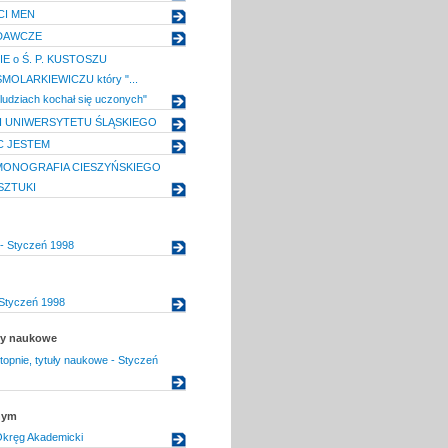
CI MEN
DAWCZE
E o Ś. P. KUSTOSZU
MOLARKIEWICZU który "...
 w ludziach kochał się uczonych"
MI UNIWERSYTETU ŚLĄSKIEGO
C JESTEM
MONOGRAFIA CIESZYŃSKIEGO
SZTUKI
- Styczeń 1998
 Styczeń 1998
uły naukowe
topnie, tytuły naukowe - Styczeń
nym
Okręg Akademicki