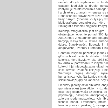
ramach których wydano m. in. funda
czasach Medicich w drugiej połow
kontynuuje zainteresowania samego Wa
i architektury znanych w renesansie 
Renaissance) prowadzony przez jego
bazy danych (obecnie 25 tysięcy wi
bibliograficzno-porządkującą, któr
Bibliografia trwania i ciągłości tradycj
Kolekcja fotograficzna jest drugim -
obejmującej obecnie ponad 300 tysi
związanego z zagadnieniami będącym
tradycją klasyczną w sztuce europe
działy: Starożytności, Bogowie i m
alegoryczne), Portrety, Literatura, His
Centrum Instytutu pozostaje jednak 
głównych założeniach i działach Bibli
kolekcja, która liczyła w roku 1933 6
tak dużo w porównaniu z innymi bibl
kolekcji i jej niepowtarzalny układ: 
chce szybko znaleźć książkę) i ni
Warburga regułę dobrego sąsie
humanistycznych. Na koniec chciałby
ściśle nawiązujący do koncepcji Aby 
Pierwszy główny dział biblioteki obe
(po niemiecku) jako Aktion - dział
ekspresję osobowości człowieka, co 
psychologii, następnie antropologię
zbiorem siedemnastowiecznych librett
techniki, handlu i transportu, prawo
trwanie prawa rzymskiego), następnie 