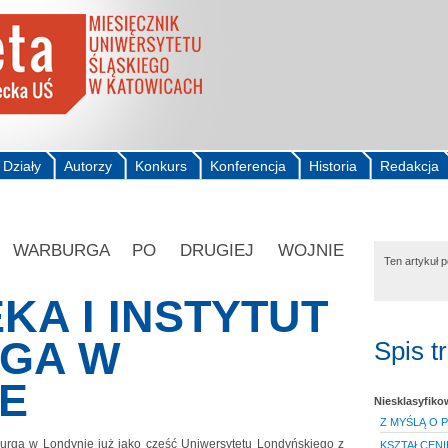
Działy
Autorzy
Konkurs
Konferencja
Historia
Redakcja
TU WARBURGA PO DRUGIEJ WOJNIE
Ten artykuł 
KA I INSTYTUT
GA W
Spis t
E
Niesklasyfik
Z MYŚLĄ O 
urga w Londynie już jako część Uniwersytetu Londyńskiego z
KSZTAŁCENI