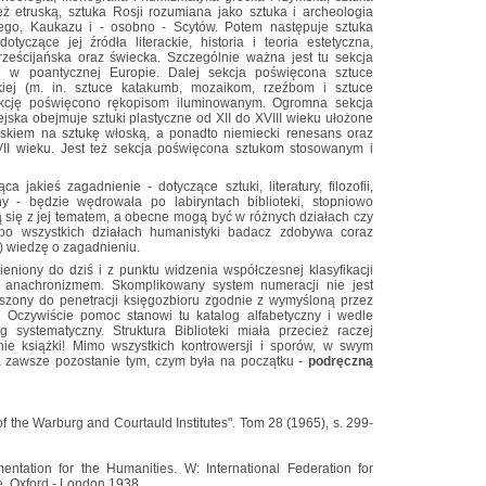
ż etruską, sztuka Rosji rozumiana jako sztuka i archeologia
go, Kaukazu i - osobno - Scytów. Potem następuje sztuka
yczące jej źródła literackie, historia i teoria estetyczna,
hrześcijańska oraz świecka. Szczególnie ważna jest tu sekcja
ej w poantycznej Europie. Dalej sekcja poświęcona sztuce
skiej (m. in. sztuce katakumb, mozaikom, rzeźbom i sztuce
ekcję poświęcono rękopisom iluminowanym. Ogromna sekcja
jska obejmuje sztuki plastyczne od XII do XVIII wieku ułożone
skiem na sztukę włoską, a ponadto niemiecki renesans oraz
VII wieku. Jest też sekcja poświęcona sztukom stosowanym i
 jakieś zagadnienie - dotyczące sztuki, literatury, filozofii,
iny - będzie wędrowała po labiryntach biblioteki, stopniowo
ą się z jej tematem, a obecne mogą być w różnych działach czy
po wszystkich działach humanistyki badacz zdobywa coraz
ą) wiedzę o zagadnieniu.
ieniony do dziś i z punktu widzenia współczesnej klasyfikacji
ym anachronizmem. Skomplikowany system numeracji nie jest
zmuszony do penetracji księgozbioru zgodnie z wymyśloną przez
 Oczywiście pomoc stanowi tu katalog alfabetyczny i wedle
 systematyczny. Struktura Biblioteki miała przecież raczej
enie książki! Mimo wszystkich kontrowersji i sporów, w swym
ba zawsze pozostanie tym, czym była na początku -
podręczną
of the Warburg and Courtauld Institutes". Tom 28 (1965), s. 299-
ntation for the Humanities. W: International Federation for
. Oxford - London 1938.