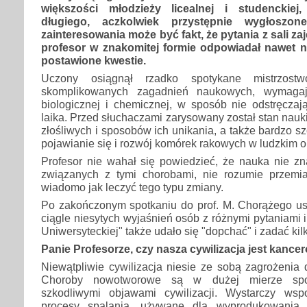
większości młodzieży licealnej i studenckiej
długiego, aczkolwiek przystępnie wygłoszon
zainteresowania może być fakt, że pytania z sali zaj
profesor w znakomitej formie odpowiadał nawet n
postawione kwestie.
Uczony osiągnął rzadko spotykane mistrzost
skomplikowanych zagadnień naukowych, wymagaj
biologicznej i chemicznej, w sposób nie odstręczaj
laika. Przed słuchaczami zarysowany został stan nau
złośliwych i sposobów ich unikania, a także bardzo 
pojawianie się i rozwój komórek rakowych w ludzkim o
Profesor nie wahał się powiedzieć, że nauka nie zn
związanych z tymi chorobami, nie rozumie przemi
wiadomo jak leczyć tego typu zmiany.
Po zakończonym spotkaniu do prof. M. Chorążego ust
ciągle niesytych wyjaśnień osób z różnymi pytaniami 
Uniwersyteckiej" także udało się "dopchać" i zadać kil
Panie Profesorze, czy nasza cywilizacja jest kance
Niewątpliwie cywilizacja niesie ze sobą zagrożenia 
Choroby nowotworowe są w dużej mierze sp
szkodliwymi objawami cywilizacji. Wystarczy wsp
procesy spalania, używane dla wyprodukowania 