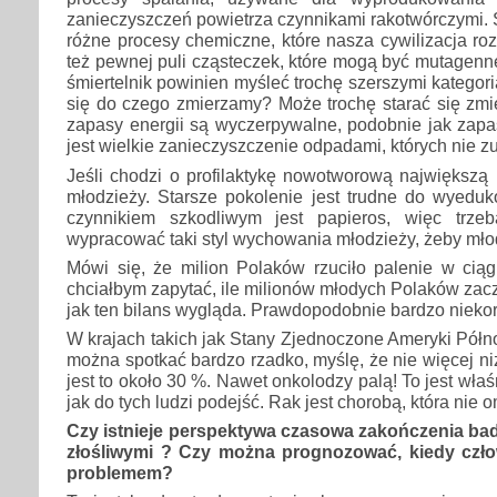
zanieczyszczeń powietrza czynnikami rakotwórczymi.
różne procesy chemiczne, które nasza cywilizacja ro
też pewnej puli cząsteczek, które mogą być mutagenne
śmiertelnik powinien myśleć trochę szerszymi kategor
się do czego zmierzamy? Może trochę starać się zmien
zapasy energii są wyczerpywalne, podobnie jak zapa
jest wielkie zanieczyszczenie odpadami, których nie 
Jeśli chodzi o profilaktykę nowotworową największą 
młodzieży. Starsze pokolenie jest trudne do wyedu
czynnikiem szkodliwym jest papieros, więc trzeb
wypracować taki styl wychowania młodzieży, żeby młody
Mówi się, że milion Polaków rzuciło palenie w ciągu
chciałbym zapytać, ile milionów młodych Polaków zacz
jak ten bilans wygląda. Prawdopodobnie bardzo niekor
W krajach takich jak Stany Zjednoczone Ameryki Półn
można spotkać bardzo rzadko, myślę, że nie więcej ni
jest to około 30 %. Nawet onkolodzy palą! To jest właś
jak do tych ludzi podejść. Rak jest chorobą, która nie
Czy istnieje perspektywa czasowa zakończenia b
złośliwymi ? Czy można prognozować, kiedy czło
problemem?