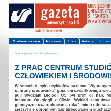
Wydanie bieżące
Archiwum
Działy
Autorzy
Konkur
Strona główna
›
Niesklasyfikowane
Z PRAC CENTRUM STUDI
CZŁOWIEKIEM I ŚRODOWI
W ramach VI cyklu wykładów na temat "Wybranych 
ochrony środowiska" gościem czwartkowego wieczo
auli Wydziału Biologii UŚ był prof. dr hab. M
Instytutu Onkologii z Gliwic. Wykład zatytuło
genetyczne uwarunkowania raka", mimo odstraszaj
cieszył się ogromnym zainteresowaniem słuchacz