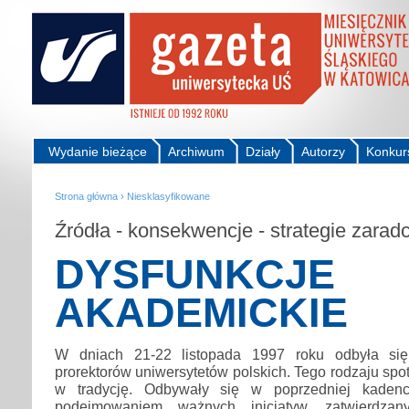
Wydanie bieżące
Archiwum
Działy
Autorzy
Konkur
Strona główna
›
Niesklasyfikowane
Źródła - konsekwencje - strategie zarad
DYSFUNKCJE
AKADEMICKIE
W dniach 21-22 listopada 1997 roku odbyła się 
prorektorów uniwersytetów polskich. Tego rodzaju spo
w tradycję. Odbywały się w poprzedniej kadenc
podejmowaniem ważnych inicjatyw, zatwierdzan