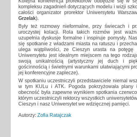
Kolejna konferencja prorektorów odbędzie się w s
kompleksu zagadnień dotyczących modelu i wizji szk
całości organizator prorektor Uniwersytetu Warsza
Grzelak
).
Były też rozmowy nieformalne, przy świecach i p
uroczystej kolacji. Rola takich rozmów jest waż
uzupełnia dyskusje formalne i inspiruje pomysły. Na
się spotkanie z władzami miasta na ratuszu i przech
ulega wątpliwości, ze Cieszyn urasta na potęgę 
Uniwersytetu jest idealnym miejscem na tego rodzaj
swoją unikalnością (artystyczny jej duch i pię
gościnnością i świetnymi warunkami ułatwiającymi pro
jej konferencyjne zaplecze).
W spotkaniu uczestniczyli przedstawiciele niemal wsz
w tym KULu i ATK. Pogoda pokrzyżowała plany ł
obecność była zapewne wynikiem spotkania czerwc
którym uczestniczyli rektorzy wszystkich uniwersytetó
Cieszyn i nasz Uniwersytet we wdzięcznej pamięci.
Autorzy:
Zofia Ratajczak