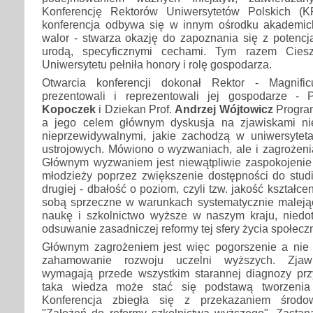
Konferencję Rektorów Uniwersytetów Polskich (
konferencja odbywa się w innym ośrodku akademi
walor - stwarza okazję do zapoznania się z potencja
urodą, specyficznymi cechami. Tym razem Ciesz
Uniwersytetu pełniła honory i rolę gospodarza.
Otwarcia konferencji dokonał Rektor - Magnific
prezentowali i reprezentowali jej gospodarze - 
Kopoczek
i Dziekan Prof.
Andrzej Wójtowicz
Program
a jego celem głównym dyskusja na zjawiskami ni
nieprzewidywalnymi, jakie zachodzą w uniwersyte
ustrojowych. Mówiono o wyzwaniach, ale i zagrożeni
Głównym wyzwaniem jest niewątpliwie zaspokojenie
młodzieży poprzez zwiększenie dostępności do studi
drugiej - dbałość o poziom, czyli tzw. jakość kształc
sobą sprzeczne w warunkach systematycznie malejąc
naukę i szkolnictwo wyższe w naszym kraju, niedot
odsuwanie zasadniczej reformy tej sfery życia społecz
Głównym zagrożeniem jest więc pogorszenie a nie p
zahamowanie rozwoju uczelni wyższych. Zjawi
wymagają przede wszystkim starannej diagnozy prz
taka wiedza może stać się podstawą tworzenia s
Konferencja zbiegła się z przekazaniem środo
"Założeń do reformy szkolnictwa wyższego". Zastana