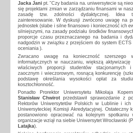
Jacka Jani
pt. "Czy badania na. uniwersytecie są nie
się projektami zmian w zarządzaniu finansami w nasz
zasadę tzw. zdolności dydaktycznej. Idea 
zainteresowanie. W dyskusji zwrócono uwagę na p
jednostek (słabe i silne finansowo i konieczność ich 
silniejszymi, na zasady podziału środków finansowyc
proporcje czasu przeznaczanego na badania i dyda
nadgodzin w związku z przejściem do system ECTS 
oceniania ).
Zwracano uwagę na konieczność szerszego wyk
informatycznych w nauczaniu, większą aktywizację 
właściwych proporcji studentów stacjonarnych i
zaocznym i wieczorowym, rosnącą konkurencję (szkoł
podstawę określania wysokości opłat za studi
kosztochłonność.
Ponadto Prorektor Uniwersytetu Mikołaja Koper
Stanisław Chwirot
przedstawił sprawozdanie z pos
Rektorów Uniwersytetów Polskich w Lublinie i ich
Uniwersyteckiej Komisji Akredytacyjnej. Ostateczny
postanowiono opracować na kolejnym spotkaniu 
organizacje wziął na siebie Uniwersytet Wrocławski (P
Latajka
).