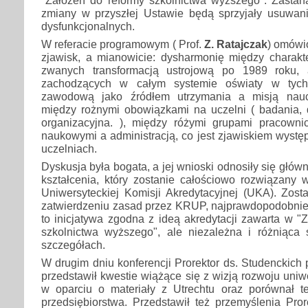
zmiany w przyszłej Ustawie będą sprzyjały usuwaniu
dysfunkcjonalnych.
W referacie programowym ( Prof.
Z. Ratajczak
) omówi
zjawisk, a mianowicie: dysharmonię między charak
zwanych transformacją ustrojową po 1989 roku,
zachodzących w całym systemie oświaty w tych 
zawodową jako źródłem utrzymania a misją naucz
między rożnymi obowiązkami na uczelni ( badania, d
organizacyjna. ), między różymi grupami pracowni
naukowymi a administracją, co jest zjawiskiem wyst
uczelniach.
Dyskusja była bogata, a jej wnioski odnosiły się głów
kształcenia, który zostanie całościowo rozwiązany 
Uniwersyteckiej Komisji Akredytacyjnej (UKA). Zos
zatwierdzeniu zasad przez KRUP, najprawdopodobniej
to inicjatywa zgodna z ideą akredytacji zawarta w "
szkolnictwa wyższego", ale niezależna i różniąca s
szczegółach.
W drugim dniu konferencji Prorektor ds. Studenckich 
przedstawił kwestie wiążące się z wizją rozwoju uni
w oparciu o materiały z Utrechtu oraz porównał ten
przedsiębiorstwa. Przedstawił też przemyślenia Pror