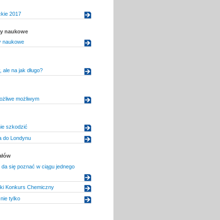
ckie 2017
uły naukowe
ły naukowe
 ale na jak długo?
ożliwe możliwym
ie szkodzić
 do Londynu
ałów
e da się poznać w ciągu jednego
ski Konkurs Chemiczny
nie tylko