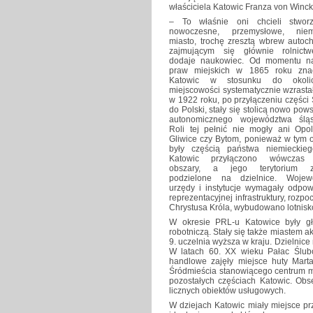
właściciela Katowic Franza von Winck
– To właśnie oni chcieli stwor
nowoczesne, przemysłowe, niem
miasto, trochę zresztą wbrew autoc
zajmującym się głównie rolnic
dodaje naukowiec. Od momentu n
praw miejskich w 1865 roku zna
Katowic w stosunku do okolic
miejscowości systematycznie wzrasta
w 1922 roku, po przyłączeniu części
do Polski, stały się stolicą nowo pow
autonomicznego województwa śląs
Roli tej pełnić nie mogły ani Opol
Gliwice czy Bytom, ponieważ w tym o
były częścią państwa niemieckie
Katowic przyłączono wówczas
obszary, a jego terytorium zo
podzielone na dzielnice. Wojew
urzędy i instytucje wymagały odpow
reprezentacyjnej infrastruktury, ro
Chrystusa Króla, wybudowano lotnis
W okresie PRL-u Katowice były g
robotniczą. Stały się także miastem a
9. uczelnia wyższa w kraju. Dzielni
W latach 60. XX wieku Pałac Ślubów
handlowe zajęły miejsce huty Marta
Śródmieścia stanowiącego centrum m
pozostałych częściach Katowic. Ob
licznych obiektów usługowych.
W dziejach Katowic miały miejsce p