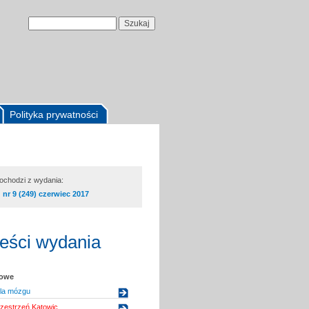
Polityka prywatności
pochodzi z wydania:
nr 9 (249) czerwiec 2017
reści wydania
kowe
la mózgu
zestrzeń Katowic