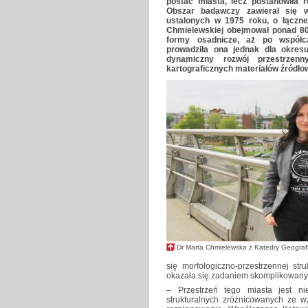
postać miasta, lecz postanowiła 
Obszar badawczy zawierał się w
ustalonych w 1975 roku, o łączn
Chmielewskiej obejmował ponad 800
formy osadnicze, aż po współcz
prowadziła ona jednak dla okre
dynamiczny rozwój przestrzen
kartograficznych materiałów źródł
Dr Marta Chmielewska z Katedry Geograf
się morfologiczno-przestrzennej st
okazała się zadaniem skomplikowan
– Przestrzeń tego miasta jest n
strukturalnych zróżnicowanych ze 