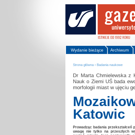
Wydanie bieżące
Archiwum
Strona główna
›
Badania naukowe
Dr Marta Chmielewska z K
Nauk o Ziemi UŚ bada ewol
morfologii miast w ujęciu 
Mozaikow
Katowic
Prowadząc badania przekształceń pr
uwagę nie tylko na przeszłych wy