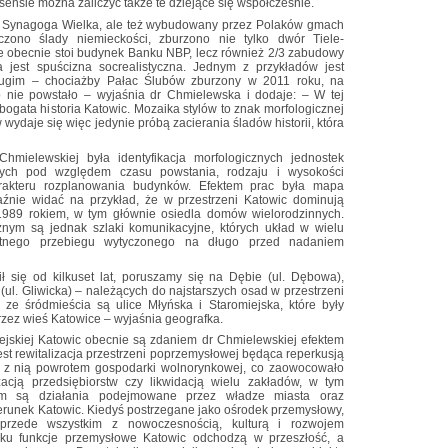
ensie można zaliczyć także te dziejące się współcześnie.
a Synagoga Wielka, ale też wybudowany przez Polaków gmach
ono ślady niemieckości, zburzono nie tylko dwór Tiele-
e obecnie stoi budynek Banku NBP, lecz również 2/3 zabudowy
 jest spuścizna socrealistyczna. Jednym z przykładów jest
ugim – chociażby Pałac Ślubów zburzony w 2011 roku, na
 nie powstało – wyjaśnia dr Chmielewska i dodaje: – W tej
 bogata historia Katowic. Mozaika stylów to znak morfologicznej
ydaje się więc jedynie próbą zacierania śladów historii, która
mielewskiej była identyfikacja morfologicznych jednostek
anych pod względem czasu powstania, rodzaju i wysokości
rakteru rozplanowania budynków. Efektem prac była mapa
raźnie widać na przykład, że w przestrzeni Katowic dominują
989 rokiem, w tym głównie osiedla domów wielorodzinnych.
nym są jednak szlaki komunikacyjne, których układ w wielu
otnego przebiegu wytyczonego na długo przed nadaniem
ł się od kilkuset lat, poruszamy się na Dębie (ul. Dębowa),
 (ul. Gliwicka) – należących do najstarszych osad w przestrzeni
ze śródmieścia są ulice Młyńska i Staromiejska, które były
zez wieś Katowice – wyjaśnia geografka.
ejskiej Katowic obecnie są zdaniem dr Chmielewskiej efektem
st rewitalizacja przestrzeni poprzemysłowej będąca reperkusją
ym z nią powrotem gospodarki wolnorynkowej, co zaowocowało
yzacją przedsiębiorstw czy likwidacją wielu zakładów, w tym
em są działania podejmowane przez władze miasta oraz
erunek Katowic. Kiedyś postrzegane jako ośrodek przemysłowy,
 przede wszystkim z nowoczesnością, kulturą i rozwojem
ieku funkcje przemysłowe Katowic odchodzą w przeszłość, a