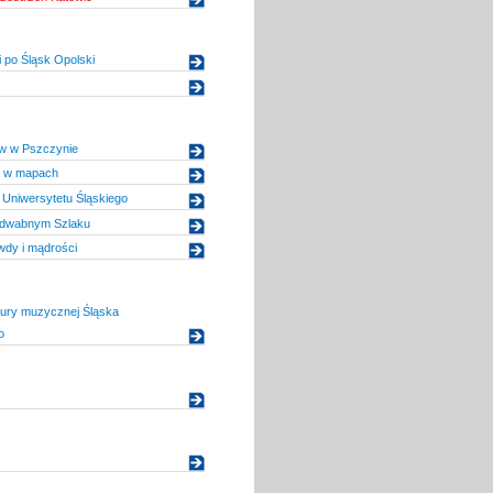
 po Śląsk Opolski
w w Pszczynie
a w mapach
Uniwersytetu Śląskiego
dwabnym Szlaku
awdy i mądrości
tury muzycznej Śląska
o