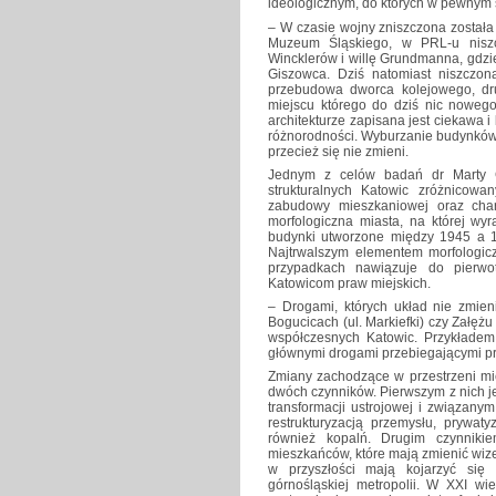
ideologicznym, do których w pewnym s
– W czasie wojny zniszczona został
Muzeum Śląskiego, w PRL-u niszcz
Wincklerów i willę Grundmanna, gdzi
Giszowca. Dziś natomiast niszczona
przebudowa dworca kolejowego, dr
miejscu którego do dziś nic nowego
architekturze zapisana jest ciekawa i
różnorodności. Wyburzanie budynków w
przecież się nie zmieni.
Jednym z celów badań dr Marty Ch
strukturalnych Katowic zróżnicow
zabudowy mieszkaniowej oraz cha
morfologiczna miasta, na której wy
budynki utworzone między 1945 a 1
Najtrwalszym elementem morfologicz
przypadkach nawiązuje do pierw
Katowicom praw miejskich.
– Drogami, których układ nie zmieni
Bogucicach (ul. Markiefki) czy Załężu
współczesnych Katowic. Przykładem 
głównymi drogami przebiegającymi pr
Zmiany zachodzące w przestrzeni mi
dwóch czynników. Pierwszym z nich je
transformacji ustrojowej i związan
restrukturyzacją przemysłu, prywat
również kopalń. Drugim czynniki
mieszkańców, które mają zmienić wiz
w przyszłości mają kojarzyć się
górnośląskiej metropolii. W XXI w