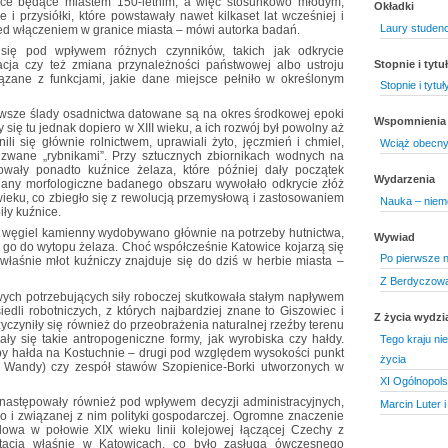
ice będące miastem 150-letnim, a więc stosunkowo młodym,
Okładki
 i przysiółki, które powstawały nawet kilkaset lat wcześniej i
Laury studen
zed włączeniem w granice miasta – mówi autorka badań.
się pod wpływem różnych czynników, takich jak odkrycie
Stopnie i tyt
zacja czy też zmiana przynależności państwowej albo ustroju
iązane z funkcjami, jakie dane miejsce pełniło w określonym
Stopnie i tytu
rwsze ślady osadnictwa datowane są na okres środkowej epoki
Wspomnienia
 się tu jednak dopiero w XIII wieku, a ich rozwój był powolny aż
ili się głównie rolnictwem, uprawiali żyto, jęczmień i chmiel,
Wciąż obecny,
e zwane „rybnikami”. Przy sztucznych zbiornikach wodnych na
owały ponadto kuźnice żelaza, które później dały początek
Wydarzenia
any morfologiczne badanego obszaru wywołało odkrycie złóż
ieku, co zbiegło się z rewolucją przemysłową i zastosowaniem
Nauka – niem
iły kuźnice.
cji węgiel kamienny wydobywano głównie na potrzeby hutnictwa,
Wywiad
o go do wytopu żelaza. Choć współcześnie Katowice kojarzą się
Po pierwsze n
 właśnie młot kuźniczy znajduje się do dziś w herbie miasta –
Z Berdyczowa
ych potrzebujących siły roboczej skutkowała stałym napływem
edli robotniczych, z których najbardziej znane to Giszowiec i
Z życia wydzi
zyczyniły się również do przeobrażenia naturalnej rzeźby terenu
ały się takie antropogeniczne formy, jak wyrobiska czy hałdy.
Tego kraju ni
by hałda na Kostuchnie – drugi pod względem wysokości punkt
życia
 Wandy) czy zespół stawów Szopienice-Borki utworzonych w
XI Ogólnopol
 następowały również pod wpływem decyzji administracyjnych,
Marcin Luter i 
go i związanej z nim polityki gospodarczej. Ogromne znaczenie
owa w połowie XIX wieku linii kolejowej łączącej Czechy z
stacją właśnie w Katowicach, co było zasługą ówczesnego