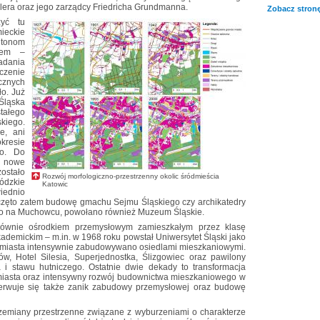
lera oraz jego zarządcy Friedricha Grundmanna.
Zobacz stronę
zyć tu
ieckie
htonom
twem –
adania
czenie
znych
ło. Już
 Śląska
stałego
kiego.
e, ani
kresie
go. Do
 nowe
stało
Rozwój morfologiczno-przestrzenny okolic śródmieścia
ódzkie
Katowic
iednio
zpoczęto zatem budowę gmachu Sejmu Śląskiego czy archikatedry
ko na Muchowcu, powołano również Muzeum Śląskie.
łównie ośrodkiem przemysłowym zamieszkałym przez klasę
kademickim – m.in. w 1968 roku powstał Uniwersytet Śląski jako
ce miasta intensywnie zabudowywano osiedlami mieszkaniowymi.
, Hotel Silesia, Superjednostka, Ślizgowiec oraz pawilony
 i stawu hutniczego. Ostatnie dwie dekady to transformacja
iasta oraz intensywny rozwój budownictwa mieszkaniowego w
serwuje się także zanik zabudowy przemysłowej oraz budowę
rzemiany przestrzenne związane z wyburzeniami o charakterze