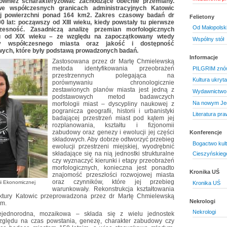
również scharakteryzować zachodzące obecnie przemiany.
e współczesnych granicach administracyjnych Katowic
ej powierzchni ponad 164 km2. Zakres czasowy badań dr
Felietony
 lat: począwszy od XIII wieku, kiedy powstały tu pierwsze
Od Małopolski
esność. Zasadniczą analizę przemian morfologicznych
su od XIX wieku – ze względu na zapoczątkowany wtedy
Wspólny stół
ny współczesnego miasta oraz jakość i dostępność
owych, które były podstawą prowadzonych badań.
Informacje
Zastosowana przez dr Martę Chmielewską
metoda identyfikowania przeobrażeń
PILGRIM znó
przestrzennych polegająca na
Kultura ukryt
porównywaniu chronologicznie
zestawionych planów miasta jest jedną z
Wydawnictwo 
podstawowych metod badawczych
Na nowym Je
morfologii miast – dyscypliny naukowej z
pogranicza geografii, historii i urbanistyki
Literatura pr
badającej przestrzeń miast pod kątem jej
rozplanowania, kształtu i fizjonomii
zabudowy oraz genezy i ewolucji jej części
Konferencje
składowych. Aby dobrze odtworzyć przebieg
Bogactwo kul
ewolucji przestrzeni miejskiej, wyodrębnić
składające się na nią jednostki strukturalne
Cieszyńskieg
czy wyznaczyć kierunki i etapy przeobrażeń
morfologicznych, konieczna jest ponadto
Kronika UŚ
znajomość przeszłości rozwojowej miasta
oraz czynników, które jej przebieg
ii Ekonomicznej
Kronika UŚ
warunkowały. Rekonstrukcja kształtowania
ruktury Katowic przeprowadzona przez dr Martę Chmielewską
Nekrologi
ym.
Nekrologi
iejednorodna, mozaikowa – składa się z wielu jednostek
względu na czas powstania, genezę, charakter zabudowy czy