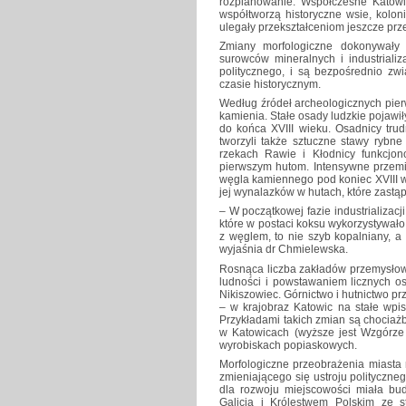
rozplanowanie. Współczesne Katow
współtworzą historyczne wsie, kolonie
ulegały przekształceniom jeszcze pr
Zmiany morfologiczne dokonywały 
surowców mineralnych i industriali
politycznego, i są bezpośrednio zw
czasie historycznym.
Według źródeł archeologicznych pie
kamienia. Stałe osady ludzkie pojawiły
do końca XVIII wieku. Osadnicy trudn
tworzyli także sztuczne stawy rybn
rzekach Rawie i Kłodnicy funkcjon
pierwszym hutom. Intensywne przemi
węgla kamiennego pod koniec XVIII w
jej wynalazków w hutach, które zastąp
– W początkowej fazie industrializa
które w postaci koksu wykorzystywał
z węglem, to nie szyb kopalniany, a
wyjaśnia dr Chmielewska.
Rosnąca liczba zakładów przemysłow
ludności i powstawaniem licznych osi
Nikiszowiec. Górnictwo i hutnictwo pr
– w krajobraz Katowic na stałe wpis
Przykładami takich zmian są chociaż
w Katowicach (wyższe jest Wzgórze
wyrobiskach popiaskowych.
Morfologiczne przeobrażenia miasta
zmieniającego się ustroju polityczne
dla rozwoju miejscowości miała bud
Galicją i Królestwem Polskim ze 