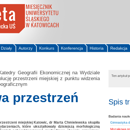
Działy
Autorzy
Konkurs
Konferencja
Historia
Redakcja
atedry Geografii Ekonomicznej na Wydziale
Ten artykuł 
ucję przestrzeni miejskiej z punktu widzenia
geograficznym
a przestrzeń
Spis t
Badania nau
zestrzeni miejskiej Katowic, dr Marta Chmielewska skupiła
Gimnastyka d
darzeniach, które ukształtowały dzisiejszą morfologiczną
Mozaikowa pr