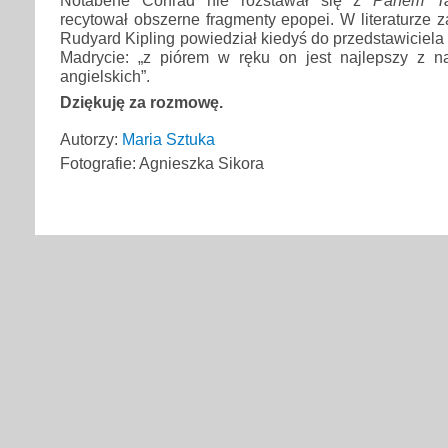
Notabene Conrad nie rozstawał się z
Panem T
recytował obszerne fragmenty epopei. W literaturze 
Rudyard Kipling powiedział kiedyś do przedstawiciela
Madrycie: „z piórem w ręku on jest najlepszy z na
angielskich”.
Dziękuję za rozmowę.
Autorzy:
Maria Sztuka
Fotografie: Agnieszka Sikora