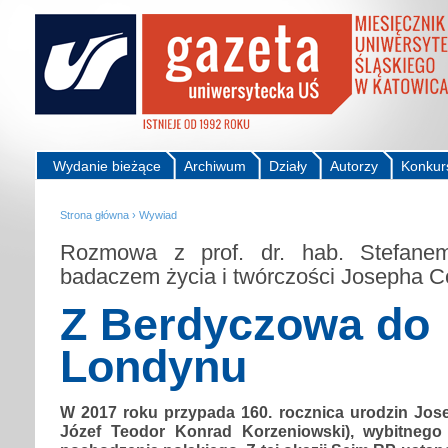
Wydanie bieżące
Archiwum
Działy
Autorzy
Konkur
Strona główna
›
Wywiad
Rozmowa z prof. dr. hab. Stefanem
badaczem życia i twórczości Josepha 
Z Berdyczowa do
Londynu
W 2017 roku przypada 160. rocznica urodzin Jos
Józef Teodor Konrad Korzeniowski), wybitnego 