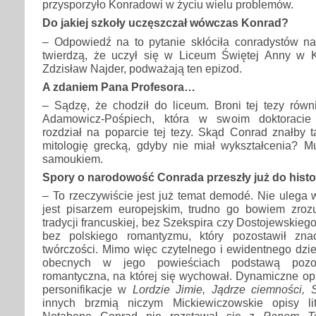
przysporzyło Konradowi w życiu wielu problemów.
Do jakiej szkoły uczęszczał wówczas Konrad?
– Odpowiedź na to pytanie skłóciła conradystów na
twierdzą, że uczył się w Liceum Świętej Anny w Kr
Zdzisław Najder, podważają ten epizod.
A zdaniem Pana Profesora…
– Sądzę, że chodził do liceum. Broni tej tezy równ
Adamowicz-Pośpiech, która w swoim doktoracie 
rozdział na poparcie tej tezy. Skąd Conrad znałby 
mitologię grecką, gdyby nie miał wykształcenia? M
samoukiem.
Spory o narodowość Conrada przeszły już do histor
– To rzeczywiście jest już temat demodé. Nie ulega 
jest pisarzem europejskim, trudno go bowiem zro
tradycji francuskiej, bez Szekspira czy Dostojewskieg
bez polskiego romantyzmu, który pozostawił zn
twórczości. Mimo więc czytelnego i ewidentnego dzie
obecnych w jego powieściach podstawą pozos
romantyczna, na której się wychował. Dynamiczne opi
personifikacje w
Lordzie Jimie, Jądrze ciemności,
innych brzmią niczym Mickiewiczowskie opisy lit