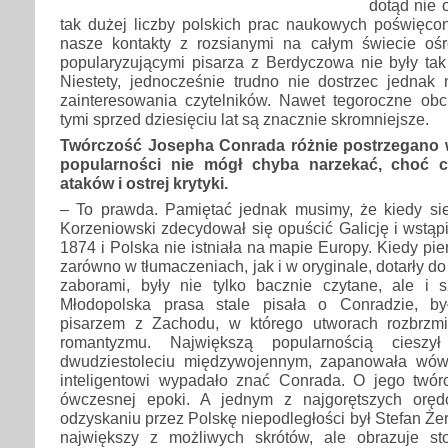
dotąd nie
tak dużej liczby polskich prac naukowych poświęco
nasze kontakty z rozsianymi na całym świecie oś
popularyzującymi pisarza z Berdyczowa nie były tak 
Niestety, jednocześnie trudno nie dostrzec jednak
zainteresowania czytelników. Nawet tegoroczne o
tymi sprzed dziesięciu lat są znacznie skromniejsze.
Twórczość Josepha Conrada różnie postrzegano w
popularności nie mógł chyba narzekać, choć 
ataków i ostrej krytyki.
– To prawda. Pamiętać jednak musimy, że kiedy si
Korzeniowski zdecydował się opuścić Galicję i wstąpi
1874 i Polska nie istniała na mapie Europy. Kiedy pi
zarówno w tłumaczeniach, jak i w oryginale, dotarły 
zaborami, były nie tylko bacznie czytane, ale i
Młodopolska prasa stale pisała o Conradzie, był
pisarzem z Zachodu, w którego utworach rozbrzmi
romantyzmu. Największą popularnością cies
dwudziestoleciu międzywojennym, zapanowała wó
inteligentowi wypadało znać Conrada. O jego twórcz
ówczesnej epoki. A jednym z najgorętszych orę
odzyskaniu przez Polskę niepodległości był Stefan Ż
największy z możliwych skrótów, ale obrazuje st