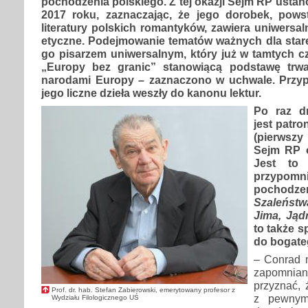
pochodzenia polskiego. Z tej okazji Sejm RP ustan
2017 roku, zaznaczając, że jego dorobek, pow
literatury polskich romantyków, zawiera uniwersal
etyczne. Podejmowanie tematów ważnych dla star
go pisarzem uniwersalnym, który już w tamtych cz
„Europy bez granic” stanowiącą podstawę trw
narodami Europy – zaznaczono w uchwale. Przyp
jego liczne dzieła weszły do kanonu lektur.
Po raz d
jest patr
(pierwsz
Sejm RP o
Jest to 
przypom
pocho
Szaleńst
Jima, Jąd
to także 
do bogate
– Conrad n
zapomni
przyznać,
Prof. dr. hab. Stefan Zabierowski, emerytowany profesor z
z pewnym
Wydziału Filologicznego UŚ