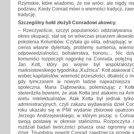
Rzymskie, które wiadomo, że nie wróci, ale nigdy n
podziwu. Kiedy Conrad mówi o wierności tradycji, zaw
tradycję.
Szczególny hołd złożyli Conradowi akowcy.
– Rzeczywiście, szczyt popularności oddziaływani
okres okupacji, stał się on wówczas pisarzem akows
pokolenia Kolumbów. Czytała go elita, odnajdując w
cienia
własne dylematy, problemy sumienia, wiernośc
odpowiedzialności, bohaterstwa, honoru… Nic dz
komuniści rozpoczęli nagonkę na Conrada, potężną
Jan Kott, który po wojnie był współzałożyc
marksistowskiego tygodnika „Kuźnica”. Kott atakował 
wobec kapitalistów, wierność przeszłości, dbałość o 
gdy tymczasem w nowym ładzie najważniejsza 
społeczna. Maria Dąbrowska, polemizując z Kott
stwierdziła bowiem, że atak Kotta jest atakiem na Ar
wielu intelektualistów. Atak Kotta był jednak tylk
administracyjnych, czyli zakazu wydawania dzieł Co
roku ukazało się w PIW wydanie zbiorowe opatrzo
Jerzego Andrzejewskiego, w którym pisząc o Conradz
swoją postawę w okresie stalinizmu. Rozpoczyna 
rozdział badań twórczości pisarza oraz ogromny wzr
dzieł. Triumfalny powrót Conrad zawdzięcza przede 