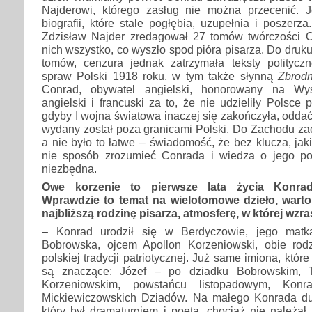
Najderowi, którego zasług nie można przecenić. J
biografii, które stale pogłębia, uzupełnia i poszer
Zdzisław Najder zredagował 27 tomów twórczości 
nich wszystko, co wyszło spod pióra pisarza. Do druk
tomów, cenzura jednak zatrzymała teksty polityc
spraw Polski 1918 roku, w tym także słynną
Zbrodn
Conrad, obywatel angielski, honorowany na Wys
angielski i francuski za to, że nie udzieliły Polsce
gdyby I wojna światowa inaczej się zakończyła, oddać
wydany został poza granicami Polski. Do Zachodu zac
a nie było to łatwe – świadomość, że bez klucza, jaki
nie sposób zrozumieć Conrada i wiedza o jego pol
niezbędna.
Owe korzenie to pierwsze lata życia Konrad
Wprawdzie to temat na wielotomowe dzieło, wart
najbliższą rodzinę pisarza, atmosferę, w której wzras
– Konrad urodził się w Berdyczowie, jego ma
Bobrowska, ojcem Apollon Korzeniowski, obie rod
polskiej tradycji patriotycznej. Już same imiona, które
są znaczące: Józef – po dziadku Bobrowskim, 
Korzeniowskim, powstańcu listopadowym, Kon
Mickiewiczowskich Dziadów. Na małego Konrada du
który był dramaturgiem i poetą, chociaż nie należał