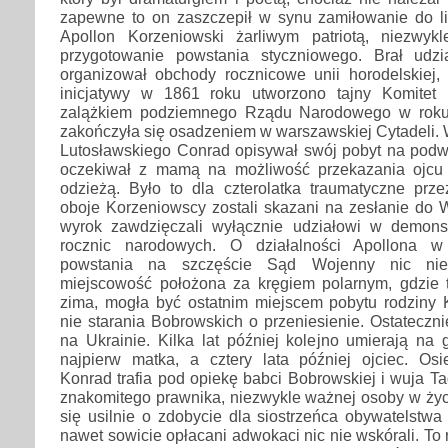
zapewne to on zaszczepił w synu zamiłowanie do lit
Apollon Korzeniowski żarliwym patriotą, niezw
przygotowanie powstania styczniowego. Brał udzi
organizował obchody rocznicowe unii horodelskiej, u
inicjatywy w 1861 roku utworzono tajny Komitet 
zalążkiem podziemnego Rządu Narodowego w roku 
zakończyła się osadzeniem w warszawskiej Cytadeli. 
Lutosławskiego Conrad opisywał swój pobyt na podwó
oczekiwał z mamą na możliwość przekazania ojcu 
odzieżą. Było to dla czterolatka traumatyczne prz
oboje Korzeniowscy zostali skazani na zesłanie do 
wyrok zawdzięczali wyłącznie udziałowi w demons
rocznic narodowych. O działalności Apollona w
powstania na szczęście Sąd Wojenny nic nie 
miejscowość położona za kręgiem polarnym, gdzie t
zima, mogła być ostatnim miejscem pobytu rodziny 
nie starania Bobrowskich o przeniesienie. Ostateczni
na Ukrainie. Kilka lat później kolejno umierają na g
najpierw matka, a cztery lata później ojciec. Osi
Konrad trafia pod opiekę babci Bobrowskiej i wuja 
znakomitego prawnika, niezwykle ważnej osoby w życ
się usilnie o zdobycie dla siostrzeńca obywatelstwa 
nawet sowicie opłacani adwokaci nic nie wskórali. To