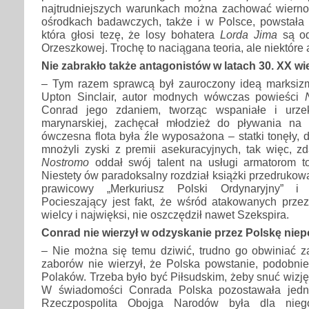
najtrudniejszych warunkach można zachować wiernoś
ośrodkach badawczych, także i w Polsce, powstała s
która głosi tezę, że losy bohatera
Lorda Jima
są od
Orzeszkowej. Trochę to naciągana teoria, ale niektóre
Nie zabrakło także antagonistów w latach 30. XX wi
– Tym razem sprawcą był zauroczony ideą marksiz
Upton Sinclair, autor modnych wówczas powieści
Conrad jego zdaniem, tworząc wspaniałe i urze
marynarskiej, zachęcał młodzież do pływania na 
ówczesna flota była źle wyposażona – statki tonęły, 
mnożyli zyski z premii asekuracyjnych, tak więc, zd
Nostromo
oddał swój talent na usługi armatorom t
Niestety ów paradoksalny rozdział książki przedrukow
prawicowy „Merkuriusz Polski Ordynaryjny” i 
Pocieszający jest fakt, że wśród atakowanych przez 
wielcy i najwięksi, nie oszczędził nawet Szekspira.
Conrad nie wierzył w odzyskanie przez Polskę niep
– Nie można się temu dziwić, trudno go obwiniać za
zaborów nie wierzył, że Polska powstanie, podobnie
Polaków. Trzeba było być Piłsudskim, żeby snuć wizję
W świadomości Conrada Polska pozostawała jedn
Rzeczpospolita Obojga Narodów była dla nieg