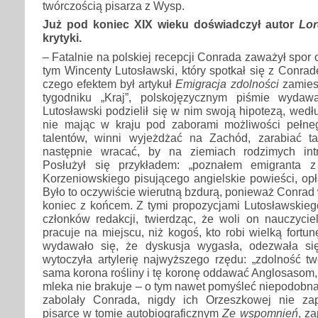
twórczością pisarza z Wysp.
Już pod koniec XIX wieku doświadczył autor
Lor
krytyki.
– Fatalnie na polskiej recepcji Conrada zaważył spor
tym Wincenty Lutosławski, który spotkał się z Conrad
czego efektem był artykuł
Emigracja zdolności
zamies
tygodniku „Kraj”, polskojęzycznym piśmie wyda
Lutosławski podzielił się w nim swoją hipotezą, wedłu
nie mając w kraju pod zaborami możliwości pełne
talentów, winni wyjeżdżać na Zachód, zarabiać t
następnie wracać, by na ziemiach rodzimych intr
Posłużył się przykładem: „poznałem emigranta 
Korzeniowskiego pisującego angielskie powieści, opł
Było to oczywiście wierutną bzdurą, ponieważ Conra
koniec z końcem. Z tymi propozycjami Lutosławskieg
członków redakcji, twierdząc, że woli on nauczyciel
pracuje na miejscu, niż kogoś, kto robi wielką fortu
wydawało się, że dyskusja wygasła, odezwała si
wytoczyła artylerię najwyższego rzędu: „zdolność tw
sama korona rośliny i tę koronę oddawać Anglosasom,
mleka nie brakuje – o tym nawet pomyśleć niepodobna
zabolały Conrada, nigdy ich Orzeszkowej nie zap
pisarce w tomie autobiograficznym
Ze wspomnień
, z