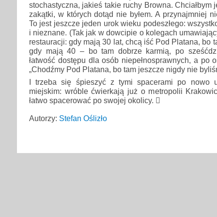
stochastyczna, jakieś takie ruchy Browna. Chciałbym 
zakątki, w których dotąd nie byłem. A przynajmniej n
To jest jeszcze jeden urok wieku podeszłego: wszystk
i nieznane. (Tak jak w dowcipie o kolegach umawiając
restauracji: gdy mają 30 lat, chcą iść Pod Platana, bo 
gdy mają 40 – bo tam dobrze karmią, po sześćdzie
łatwość dostępu dla osób niepełnosprawnych, a po o
„Chodźmy Pod Platana, bo tam jeszcze nigdy nie byliś
I trzeba się śpieszyć z tymi spacerami po nowo 
miejskim: wróble ćwierkają już o metropolii Krakowi
łatwo spacerować po swojej okolicy. 
Autorzy:
Stefan Oślizło