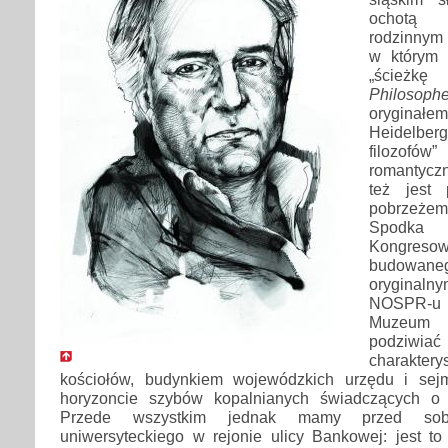
ochotą 
rodzinnym 
w którym 
„ścież
Philosoph
oryginał
Heidelberg
filozof
romantyczn
też jest 
pobrzeżem 
Spodka
Kongr
budowa
oryginaln
NOSPR-u
Muzeum 
podziwiać
charakte
kościołów, budynkiem wojewódzkich urzędu i sej
horyzoncie szybów kopalnianych świadczących o k
Przede wszystkim jednak mamy przed so
uniwersyteckiego w rejonie ulicy Bankowej: jest to