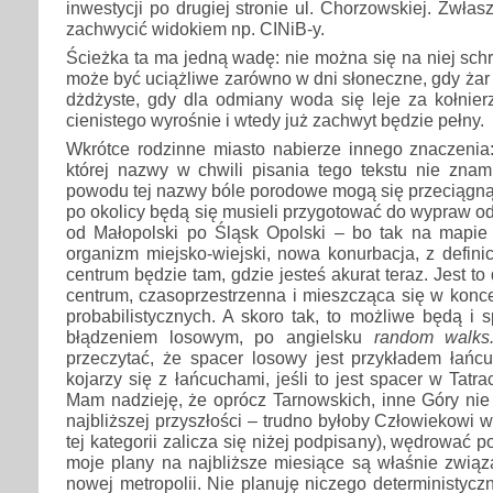
inwestycji po drugiej stronie ul. Chorzowskiej. Zwłas
zachwycić widokiem np. CINiB-y.
Ścieżka ta ma jedną wadę: nie można się na niej sch
może być uciążliwe zarówno w dni słoneczne, gdy żar si
dżdżyste, gdy dla odmiany woda się leje za kołnie
cienistego wyrośnie i wtedy już zachwyt będzie pełny.
Wkrótce rodzinne miasto nabierze innego znaczenia:
której nazwy w chwili pisania tego tekstu nie znam
powodu tej nazwy bóle porodowe mogą się przeciągną
po okolicy będą się musieli przygotować do wypraw 
od Małopolski po Śląsk Opolski – bo tak na mapie
organizm miejsko-wiejski, nowa konurbacja, z definic
centrum będzie tam, gdzie jesteś akurat teraz. Jest 
centrum, czasoprzestrzenna i mieszcząca się w konc
probabilistycznych. A skoro tak, to możliwe będą i
błądzeniem losowym, po angielsku
random walks
przeczytać, że spacer losowy jest przykładem łań
kojarzy się z łańcuchami, jeśli to jest spacer w Tatr
Mam nadzieję, że oprócz Tarnowskich, inne Góry nie 
najbliższej przyszłości – trudno byłoby Człowiekowi
tej kategorii zalicza się niżej podpisany), wędrować p
moje plany na najbliższe miesiące są właśnie zwią
nowej metropolii. Nie planuję niczego deterministycz