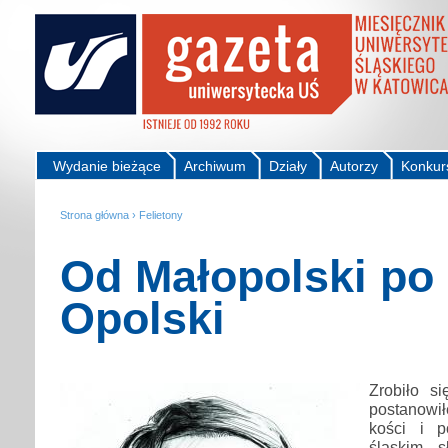
Wydanie bieżące
Archiwum
Działy
Autorzy
Konkur
Strona główna
›
Felietony
Od Małopolski po
Opolski
Zrobiło si
postanowi
kości i p
śląskim s