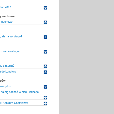
ckie 2017
uły naukowe
ły naukowe
 ale na jak długo?
ożliwe możliwym
ie szkodzić
 do Londynu
ałów
nie tylko
e da się poznać w ciągu jednego
ski Konkurs Chemiczny