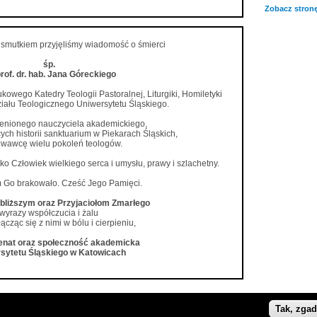
Zobacz stronę
i smutkiem przyjęliśmy wiadomość o śmierci
śp.
prof. dr. hab. Jana Góreckiego
wego Katedry Teologii Pastoralnej, Liturgiki, Homiletyki
ziału Teologicznego Uniwersytetu Śląskiego.
cenionego nauczyciela akademickiego,
ych historii sanktuarium w Piekarach Śląskich,
wawcę wielu pokoleń teologów.
o Człowiek wielkiego serca i umysłu, prawy i szlachetny.
 Go brakowało. Cześć Jego Pamięci.
jbliższym oraz Przyjaciołom Zmarłego
wyrazy współczucia i żalu
łącząc się z nimi w bólu i cierpieniu,
Senat oraz społeczność akademicka
sytetu Śląskiego w Katowicach
Tak, zga