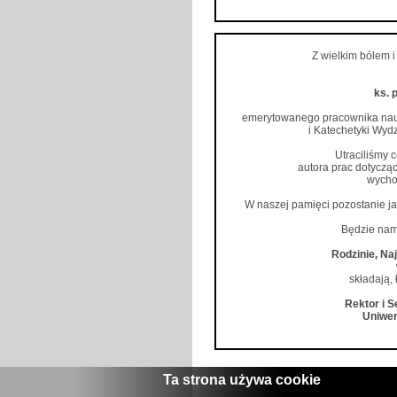
Z wielkim bólem 
ks. 
emerytowanego pracownika nauko
i Katechetyki Wyd
Utraciliśmy 
autora prac dotycząc
wycho
W naszej pamięci pozostanie jak
Będzie nam
Rodzinie, Na
składają, 
Rektor i 
Uniwer
Ta strona używa cookie