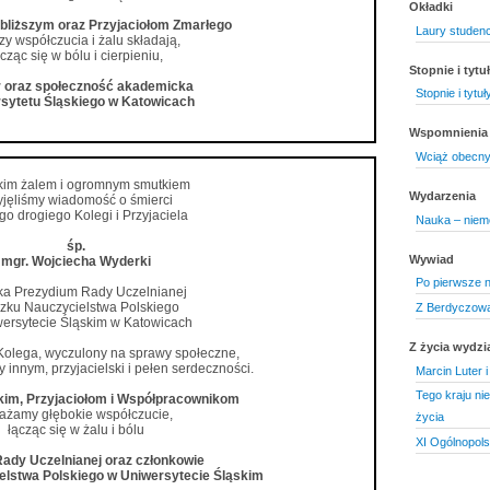
Okładki
jbliższym oraz Przyjaciołom Zmarłego
Laury studen
zy współczucia i żalu składają,
cząc się w bólu i cierpieniu,
Stopnie i tyt
 oraz społeczność akademicka
Stopnie i tytu
sytetu Śląskiego w Katowicach
Wspomnienia
Wciąż obecny,
lkim żalem i ogromnym smutkiem
Wydarzenia
yjęliśmy wiadomość o śmierci
o drogiego Kolegi i Przyjaciela
Nauka – niem
śp.
Wywiad
mgr. Wojciecha Wyderki
Po pierwsze n
ka Prezydium Rady Uczelnianej
zku Nauczycielstwa Polskiego
Z Berdyczowa
ersytecie Śląskim w Katowicach
Z życia wydzi
Kolega, wyczulony na sprawy społeczne,
innym, przyjacielski i pełen serdeczności.
Marcin Luter i 
Tego kraju ni
skim, Przyjaciołom i Współpracownikom
ażamy głębokie współczucie,
życia
łącząc się w żalu i bólu
XI Ogólnopol
ady Uczelnianej oraz członkowie
elstwa Polskiego w Uniwersytecie Śląskim