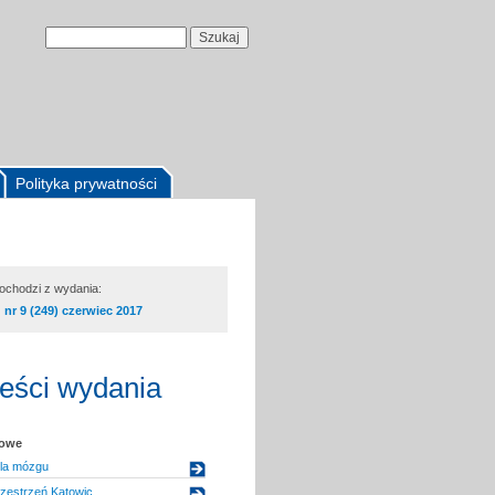
Polityka prywatności
pochodzi z wydania:
nr 9 (249) czerwiec 2017
reści wydania
kowe
la mózgu
zestrzeń Katowic