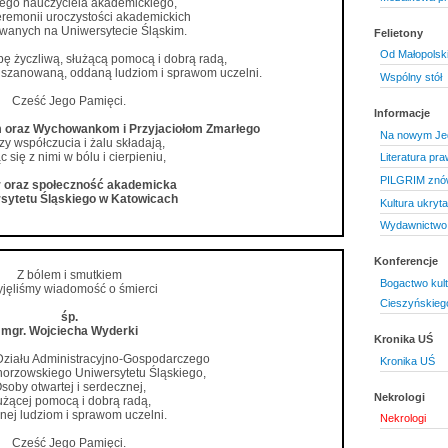
ego nauczyciela akademickiego,
eremonii uroczystości akademickich
wanych na Uniwersytecie Śląskim.
Felietony
Od Małopolski
bę życzliwą, służącą pomocą i dobrą radą,
 szanowaną, oddaną ludziom i sprawom uczelni.
Wspólny stół
Cześć Jego Pamięci.
Informacje
ym oraz Wychowankom i Przyjaciołom Zmarłego
Na nowym Je
zy współczucia i żalu składają,
c się z nimi w bólu i cierpieniu,
Literatura pr
PILGRIM znó
 oraz społeczność akademicka
sytetu Śląskiego w Katowicach
Kultura ukryt
Wydawnictwo 
Konferencje
Z bólem i smutkiem
Bogactwo kul
yjęliśmy wiadomość o śmierci
Cieszyńskieg
śp.
mgr. Wojciecha Wyderki
Kronika UŚ
Działu Administracyjno-Gospodarczego
Kronika UŚ
rzowskiego Uniwersytetu Śląskiego,
soby otwartej i serdecznej,
Nekrologi
użącej pomocą i dobrą radą,
nej ludziom i sprawom uczelni.
Nekrologi
Cześć Jego Pamięci.