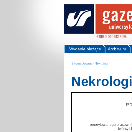
Wydanie bieżące
Archiwum
Strona główna
›
Nekrologi
Nekrolog
prz
emerytowanego pracownik
twórcy i