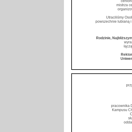
cenion
mistrza c
organizo
Utraciliśmy Oso
powszechnie lubianą i
Rodzinie, Najbliższ
wyra
łączą
Rektor
Uniwer
prz
pracownika 
Kampusu Cho
O
sł
odda