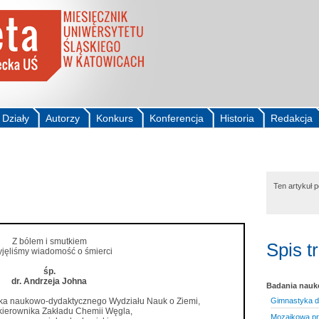
Działy
Autorzy
Konkurs
Konferencja
Historia
Redakcja
i
Ten artykuł 
Z bólem i smutkiem
Spis t
yjęliśmy wiadomość o śmierci
śp.
dr. Andrzeja Johna
Badania nau
a naukowo-dydaktycznego Wydziału Nauk o Ziemi,
Gimnastyka d
 kierownika Zakładu Chemii Węgla,
Mozaikowa pr