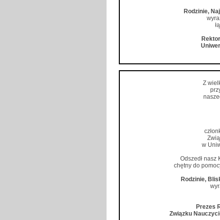
Rodzinie, Na
wyra
łą
Rektor
Uniwer
Z wie
prz
naszeg
człon
Zwią
w Uniw
Odszedł nasz 
chętny do pomocy 
Rodzinie, Bli
wyr
Prezes R
Związku Nauczyci