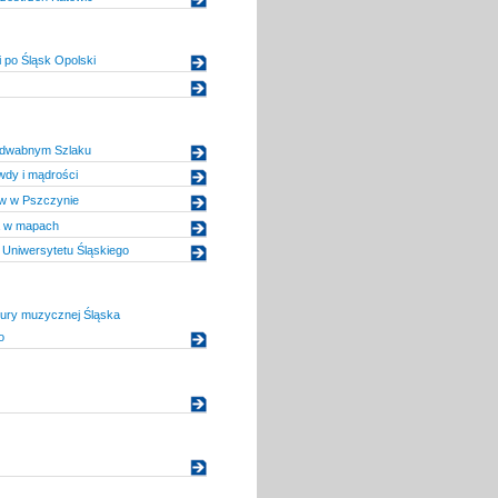
 po Śląsk Opolski
dwabnym Szlaku
awdy i mądrości
w w Pszczynie
a w mapach
Uniwersytetu Śląskiego
tury muzycznej Śląska
o