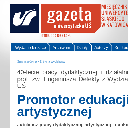
Wydanie bieżące
Archiwum
Działy
Autorzy
Konkur
Strona główna
›
Z życia wydziałów
40-lecie pracy dydaktycznej i działaln
prof. zw. Eugeniusza Delekty z Wydzia
UŚ
Promotor edukacj
artystycznej
Jubileusz pracy dydaktycznej, artystycznej i nauk