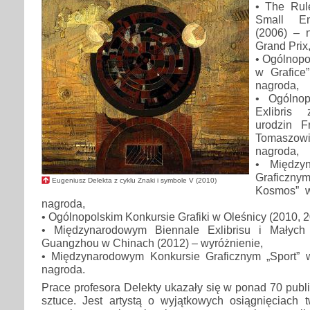
• The Rule
Small En
(2006) – 
Grand Prix
• Ogólnopo
w Grafice
nagroda,
• Ogólnop
Exlibris 
urodzin F
Tomaszowi
nagroda,
• Między
Graficzny
Eugeniusz Delekta z cyklu Znaki i symbole V (2010)
Kosmos” w
nagroda,
• Ogólnopolskim Konkursie Grafiki w Oleśnicy (2010, 20
• Międzynarodowym Biennale Exlibrisu i Małych
Guangzhou w Chinach (2012) – wyróżnienie,
• Międzynarodowym Konkursie Graficznym „Sport” 
nagroda.
Prace profesora Delekty ukazały się w ponad 70 pub
sztuce. Jest artystą o wyjątkowych osiągnięciach 