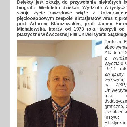
Delekty jest okazją do przywołania niektórych f
biografii. Wieloletni dziekan Wydziału Artystycz
swoje życie zawodowe wiąże z Uniwersytet
pięcioosobowym zespole entuzjastów wraz z pro
prof. Arturem Starczewskim, prof. Janem Herm
Michałowską, którzy od 1973 roku tworzyli od 
plastyczne w ówczesnej Filii Uniwersytetu Śląskieg
Profesor E
absolwe
Akademii S
z wyróżn
Wydziale G
1972 ro
związany 
wyższym, 
na ASP,
Uniwersyt
roku o
dydaktycz
graficzne,
kształcen
Instyt
Plastyczne