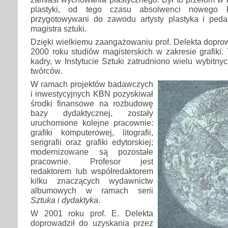
plastyki, od tego czasu absolwenci nowego k
przygotowywani do zawodu artysty plastyka i peda
magistra sztuki.
Dzięki wielkiemu zaangażowaniu prof. Delekta dopro
2000 roku studiów magisterskich w zakresie grafiki. 
kadry, w Instytucie Sztuki zatrudniono wielu wybitny
twórców.
W ramach projektów badawczych
i inwestycyjnych KBN pozyskiwał
środki finansowe na rozbudowę
bazy dydaktycznej, zostały
uruchomione kolejne pracownie:
grafiki komputerowej, litografii,
serigrafii oraz grafiki edytorskiej;
modernizowane są pozostałe
pracownie. Profesor jest
redaktorem lub współredaktorem
kilku znaczących wydawnictw
albumowych w ramach serii
Sztuka i dydaktyka
.
W 2001 roku prof. E. Delekta
doprowadził do uzyskania przez