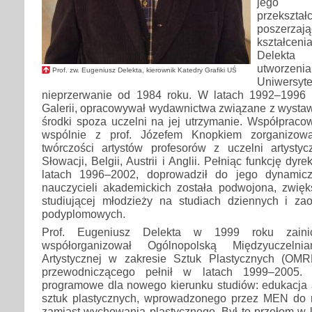
jego in
przekształ
poszerzają
kształceni
Delekta b
utwor
Prof. zw. Eugeniusz Delekta, kierownik Katedry Grafiki UŚ
Uniwersy
nieprzerwanie od 1984 roku. W latach 1992–1996 k
Galerii, opracowywał wydawnictwa związane z wystaw
środki spoza uczelni na jej utrzymanie. Współpracow
wspólnie z prof. Józefem Knopkiem zorganizo
twórczości artystów profesorów z uczelni artystyc
Słowacji, Belgii, Austrii i Anglii. Pełniąc funkcję dyre
latach 1996–2002, doprowadził do jego dynamicz
nauczycieli akademickich została podwojona, zwię
studiującej młodzieży na studiach dziennych i za
podyplomowych.
Prof. Eugeniusz Delekta w 1999 roku zainic
współorganizował Ogólnopolską Międzyuczeln
Artystycznej w zakresie Sztuk Plastycznych (OMR
przewodniczącego pełnił w latach 1999–2005. 
programowe dla nowego kierunku studiów: edukacja a
sztuk plastycznych, wprowadzonego przez MEN do r
zamiast wychowania plastycznego. Był to przełom w k