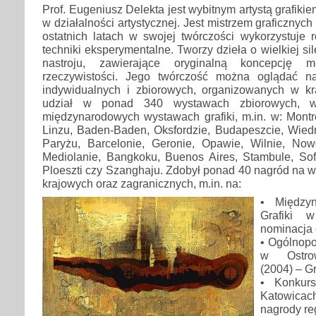
Prof. Eugeniusz Delekta jest wybitnym artystą grafik
w działalności artystycznej. Jest mistrzem graficznyc
ostatnich latach w swojej twórczości wykorzystuje 
techniki eksperymentalne. Tworzy dzieła o wielkiej si
nastroju, zawierające oryginalną koncepcję me
rzeczywistości. Jego twórczość można oglądać n
indywidualnych i zbiorowych, organizowanych w kra
udział w ponad 340 wystawach zbiorowych,
międzynarodowych wystawach grafiki, m.in. w: Montr
Linzu, Baden-Baden, Oksfordzie, Budapeszcie, Wiedn
Paryżu, Barcelonie, Geronie, Opawie, Wilnie, Now
Mediolanie, Bangkoku, Buenos Aires, Stambule, Sofi
Ploeszti czy Szanghaju. Zdobył ponad 40 nagród na 
krajowych oraz zagranicznych, m.in. na:
• Między
Grafiki 
nominacja 
• Ogólnopo
w Ostrow
(2004) – Gr
• Konkur
Katowicach
nagrody r