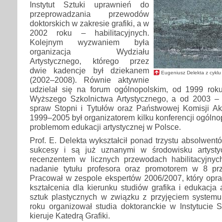
Instytut Sztuki uprawnień do
przeprowadzania przewodów
doktorskich w zakresie grafiki, a w
2002 roku – habilitacyjnych.
Kolejnym wyzwaniem była
organizacja Wydziału
Artystycznego, którego przez
dwie kadencje był dziekanem
Eugeniusz Delekta z cyklu
(2002–2008). Równie aktywnie
udzielał się na forum ogólnopolskim, od 1999 ro
Wyższego Szkolnictwa Artystycznego, a od 2003 – 
spraw Stopni i Tytułów oraz Państwowej Komisji Akr
1999–2005 był organizatorem kilku konferencji ogóln
problemom edukacji artystycznej w Polsce.
Prof. E. Delekta wykształcił ponad trzystu absolwent
sukcesy i są już uznanymi w środowisku artysty
recenzentem w licznych przewodach habilitacyjny
nadanie tytułu profesora oraz promotorem w 8 pr
Pracował w zespole ekspertów 2006/2007, który opr
kształcenia dla kierunku studiów grafika i edukacja 
sztuk plastycznych w związku z przyjęciem system
roku organizował studia doktoranckie w Instytucie 
kieruje Katedrą Grafiki.