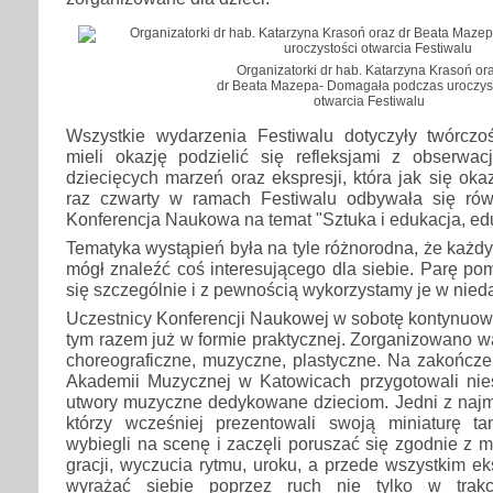
Organizatorki dr hab. Katarzyna Krasoń or
dr Beata Mazepa- Domagała podczas uroczys
otwarcia Festiwalu
Wszystkie wydarzenia Festiwalu dotyczyły twórczośc
mieli okazję podzielić się refleksjami z obserwac
dziecięcych marzeń oraz ekspresji, która jak się oka
raz czwarty w ramach Festiwalu odbywała się rów
Konferencja Naukowa na temat "Sztuka i edukacja, edu
Tematyka wystąpień była na tyle różnorodna, że każdy,
mógł znaleźć coś interesującego dla siebie. Parę p
się szczególnie i z pewnością wykorzystamy je w niedal
Uczestnicy Konferencji Naukowej w sobotę kontynuowa
tym razem już w formie praktycznej. Zorganizowano war
choreograficzne, muzyczne, plastyczne. Na zakończe
Akademii Muzycznej w Katowicach przygotowali nie
utwory muzyczne dedykowane dzieciom. Jedni z najm
którzy wcześniej prezentowali swoją miniaturę ta
wybiegli na scenę i zaczęli poruszać się zgodnie z m
gracji, wyczucia rytmu, uroku, a przede wszystkim eksp
wyrażać siebie poprzez ruch nie tylko w trakc