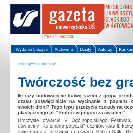
Wydanie bieżące
Archiwum
Działy
Autorzy
Konkur
Strona główna
›
Informacje
Twórczość bez gr
Ile razy budowaliście tratwę razem z grupą prze
czasu poświęciliście na wycinanie z papieru k
swoich dłoni? Tego typu przeżycia czekały na uc
plastycznego pt. "Podróż w pogoni za światem".
Uroczyste otwarcie V Ogólnopolskiego Festiwalu 
uświetniły "Kulturalne potyczki" uczniów klas II, którz
dwie grupy o finezyjnych nazwach: Botki i Satki. By