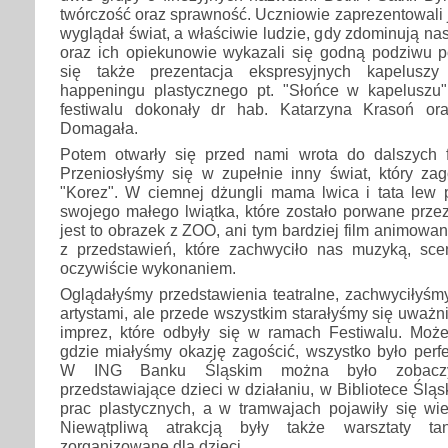
twórczość oraz sprawność. Uczniowie zaprezentowali 
wyglądał świat, a właściwie ludzie, gdy zdominują nas
oraz ich opiekunowie wykazali się godną podziwu 
się także prezentacja ekspresyjnych kapeluszy
happeningu plastycznego pt. "Słońce w kapeluszu".
festiwalu dokonały dr hab. Katarzyna Krasoń o
Domagała.
Potem otwarły się przed nami wrota do dalszych fe
Przeniosłyśmy się w zupełnie inny świat, który zag
"Korez". W ciemnej dżungli mama lwica i tata lew
swojego małego lwiątka, które zostało porwane prze
jest to obrazek z ZOO, ani tym bardziej film animowa
z przedstawień, które zachwyciło nas muzyką, scen
oczywiście wykonaniem.
Oglądałyśmy przedstawienia teatralne, zachwyciłyśm
artystami, ale przede wszystkim starałyśmy się uważn
imprez, które odbyły się w ramach Festiwalu. Moż
gdzie miałyśmy okazję zagościć, wszystko było perf
W ING Banku Śląskim można było zobaczy
przedstawiające dzieci w działaniu, w Bibliotece Ślą
prac plastycznych, a w tramwajach pojawiły się wi
Niewątpliwą atrakcją były także warsztaty ta
zorganizowane dla dzieci.