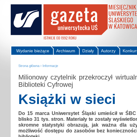
Wydanie bieżące
Archiwum
Działy
Autorzy
Konkur
Strona główna
›
Informacje
Milionowy czytelnik przekroczył wirtual
Biblioteki Cyfrowej
Książki w sieci
Do 15 marca Uniwersytet Śląski umieścił w ŚBC 1
blisko 31 tys. stron. Materiały te zostały wyświetlo
skromne statystyki obrazują, jak ważna dla uż
możliwość dostępu do zasobów bez koniecznośc
biblioteki.