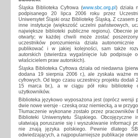
Śląska Biblioteka Cyfrowa (
www.sbc.org.pl
) działa
podpisanego 20 lipca 2006 roku przez Uczestnikó
Uniwersytet Śląski oraz Bibliotekę Śląską. Z czasem 
inne instytucje (większość uczelni państwowych, uc
największe biblioteki publiczne regionu). Obecnie je
otwarty; w każdej chwili może zostać poszerzon
uczestników porozumienia działa autonomiczni
publikować i w jakiej kolejności, sam także roz
autorskich (stwierdza wygaśnięcie lub podpisuje
właścicielem praw autorskich).
Śląska Biblioteka Cyfrowa działa od niedawna (pierw
dodana 19 sierpnia 2006 r.), ale zyskała ważne mi
cyfrowych. Od tego czasu uczestnicy projektu dodali 
15 marca br.), a w ciągu pół roku bibliotekę o
użytkowników.
Biblioteka językowo wyposażona jest (oprócz wersji po
dwie nowe wersje - czeską oraz niemiecką, a w przygo
Tłumaczenie wykonane zostało przez pracowników Bib
Biblioteki Uniwersytetu Śląskiego. Obcojęzyczne i
ułatwiają poruszanie się i wyszukiwanie informacji pr
nie znają języka polskiego. Pewnie dlatego ŚB
odwiedzających, a najpopularniejsze publikacje otwie