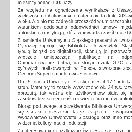
miesięcy ponad 1000 razy.
Ze względu na ograniczenia wynikające z Ustawy
większość opublikowanych materiałów to druki XIX-w
wieku. Ale nie ma żadnych przeszkód w umieszczaniu 
warunkiem podpisania odpowiedniej umowy międz
autorskich a instytucją, która wprowadza zasób do ŚB
Z ramienia Uniwersytetu Śląskiego pracami w tworzen
Cyfrowej zajmuje się Biblioteka Uniwersytetu Śląs
typują książki do digitalizacji, skanują je, przetwa
wreszcie umieszczają publikacje na odpowi
Oprogramowanie dLibra, na którym działa ŚBC ora
cyfrowych realizowanych w Polsce, stworzone zos
Centrum Superkomputerowo-Sieciowe.
Do 15 marca Uniwersytet Śląski umieścił 172 publikacj
stron. Materiały te zostały wyświetlone ok. 24 tys. raz
obrazują, jak ważna dla użytkowników stała się 
zasobów bez konieczności odwiedzenia murów bibliote
Biorąc pod uwagę te oczekiwania Biblioteka Uniwers
się starała umieszczać także książki i czasopis
Wydawnictwo Uniwersytetu Śląskiego oraz inne mat
widzenia kultury, nauki i edukacji.
Zainteresowaniem użytkowników cieszą się także pra