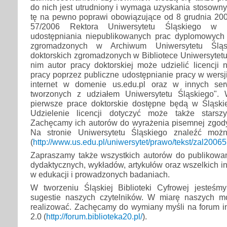
do nich jest utrudniony i wymaga uzyskania stosown
tę na pewno poprawi obowiązujące od 8 grudnia 200
57/2006 Rektora Uniwersytetu Śląskiego w s
udostępniania niepublikowanych prac dyplomowych 
zgromadzonych w Archiwum Uniwersytetu Śląs
doktorskich zgromadzonych w Bibliotece Uniwersytetu
nim autor pracy doktorskiej może udzielić licencji
pracy poprzez publiczne udostępnianie pracy w wersji
internet w domenie us.edu.pl oraz w innych serw
tworzonych z udziałem Uniwersytetu Śląskiego". 
pierwsze prace doktorskie dostępne będą w Śląskiej
Udzielenie licencji dotyczyć może także starszy
Zachęcamy ich autorów do wyrażenia pisemnej zgody
Na stronie Uniwersytetu Śląskiego znaleźć moż
(
http://www.us.edu.pl/uniwersytet/prawo/tekst/zal2006
Zapraszamy także wszystkich autorów do publikow
dydaktycznych, wykładów, artykułów oraz wszelkich i
w edukacji i prowadzonych badaniach.
W tworzeniu Śląskiej Biblioteki Cyfrowej jesteśm
sugestie naszych czytelników. W miarę naszych m
realizować. Zachęcamy do wymiany myśli na forum in
2.0 (
http://forum.biblioteka20.pl/
).