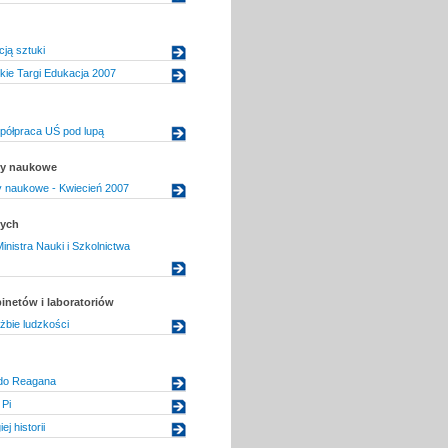
cją sztuki
kie Targi Edukacja 2007
półpraca UŚ pod lupą
uły naukowe
uły naukowe - Kwiecień 2007
dych
inistra Nauki i Szkolnictwa
inetów i laboratoriów
żbie ludzkości
do Reagana
 Pi
j historii