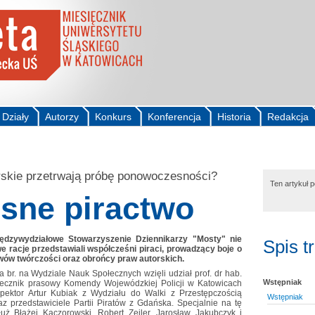
Działy
Autorzy
Konkurs
Konferencja
Historia
Redakcja
rskie przetrwają próbę ponowoczesności?
Ten artykuł 
sne piractwo
ędzywydziałowe Stowarzyszenie Dziennikarzy "Mosty" nie
Spis t
 racje przedstawiali współcześni piraci, prowadzący boje o
awów twórczości oraz obrońcy praw autorskich.
a br. na Wydziale Nauk Społecznych wzięli udział prof. dr hab.
Wstępniak
zecznik prasowy Komendy Wojewódzkiej Policji w Katowicach
pektor Artur Kubiak z Wydziału do Walki z Przestępczością
Wstępniak
przedstawiciele Partii Piratów z Gdańska. Specjalnie na tę
łuż Błażej Kaczorowski, Robert Zejler, Jarosław Jakubczyk i