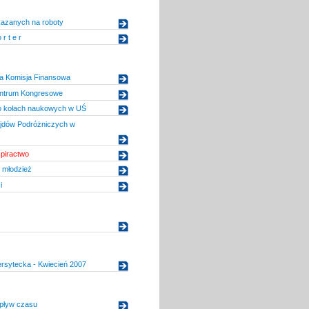
skazanych na roboty
 r t e r
a Komisja Finansowa
ntrum Kongresowe
o kołach naukowych w UŚ
ajdów Podróżniczych w
piractwo
 młodzież
i
rsytecka - Kwiecień 2007
pływ czasu