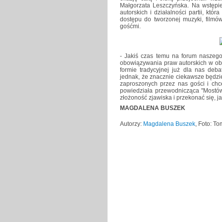
Małgorzata Leszczyńska. Na wstępie
autorskich i działalności partii, któ
dostępu do tworzonej muzyki, filmów,
gośćmi.
- Jakiś czas temu na forum naszego
obowiązywania praw autorskich w obe
formie tradycyjnej już dla nas deba
jednak, że znacznie ciekawsze będzi
zaproszonych przez nas gości i chc
powiedziała przewodnicząca "Mostów
złożoność zjawiska i przekonać się, 
MAGDALENA BUSZEK
Autorzy:
Magdalena Buszek
, Foto: T