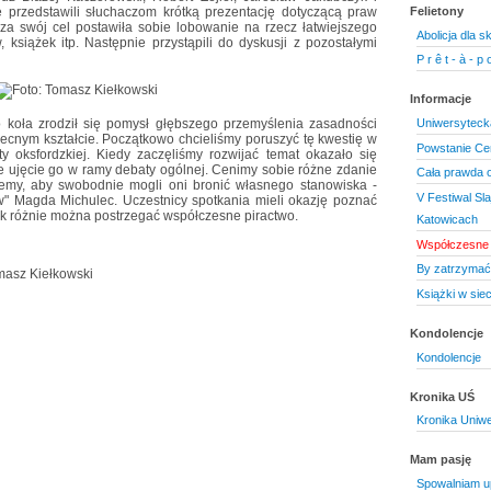
 przedstawili słuchaczom krótką prezentację dotyczącą praw
Felietony
ra za swój cel postawiła sobie lobowanie na rzecz łatwiejszego
Abolicja dla 
 książek itp. Następnie przystąpili do dyskusji z pozostałymi
P r ê t - à - p o
Informacje
 koła zrodził się pomysł głębszego przemyślenia zasadności
Uniwersyteck
cnym kształcie. Początkowo chcieliśmy poruszyć tę kwestię w
Powstanie Ce
ty oksfordzkiej. Kiedy zaczęliśmy rozwijać temat okazało się
e ujęcie go w ramy debaty ogólnej. Cenimy sobie różne zdanie
Cała prawda 
emy, aby swobodnie mogli oni bronić własnego stanowiska -
V Festiwal Sl
" Magda Michulec. Uczestnicy spotkania mieli okazję poznać
jak różnie można postrzegać współczesne piractwo.
Katowicach
Współczesne 
By zatrzymać
omasz Kiełkowski
Książki w siec
Kondolencje
Kondolencje
Kronika UŚ
Kronika Uniwe
Mam pasję
Spowalniam u