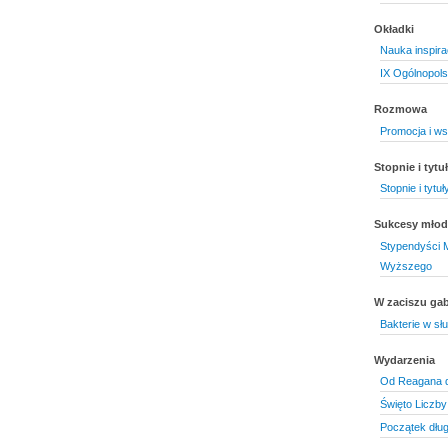
Okładki
Nauka inspira
IX Ogólnopols
Rozmowa
Promocja i ws
Stopnie i tyt
Stopnie i tyt
Sukcesy mło
Stypendyści M
Wyższego
W zaciszu gab
Bakterie w słu
Wydarzenia
Od Reagana 
Święto Liczby
Początek długie