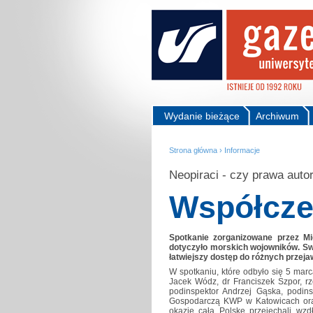
Wydanie bieżące
Archiwum
Strona główna
›
Informacje
Neopiraci - czy prawa auto
Współcze
Spotkanie zorganizowane przez Mi
dotyczyło morskich wojowników. Swe
łatwiejszy dostęp do różnych przej
W spotkaniu, które odbyło się 5 marc
Jacek Wódz, dr Franciszek Szpor, r
podinspektor Andrzej Gąska, podins
Gospodarczą KWP w Katowicach oraz 
okazję całą Polskę przejechali wzd