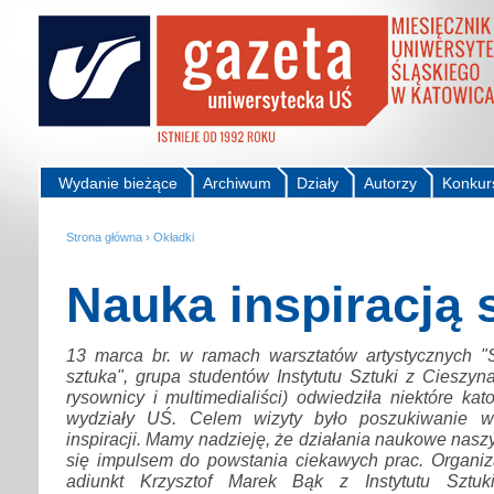
Wydanie bieżące
Archiwum
Działy
Autorzy
Konkur
Strona główna
›
Okładki
Nauka inspiracją 
13 marca br. w ramach warsztatów artystycznych "
sztuka", grupa studentów Instytutu Sztuki z Cieszyna 
rysownicy i multimedialiści) odwiedziła niektóre kat
wydziały UŚ. Celem wizyty było poszukiwanie w
inspiracji. Mamy nadzieję, że działania naukowe nas
się impulsem do powstania ciekawych prac. Organiz
adiunkt Krzysztof Marek Bąk z Instytutu Sztuki